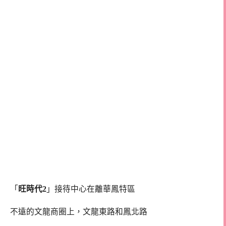
「
旺時代2
」接待中心在離華鳳特區
不遠的文龍商圈上，文龍東路和鳳北路