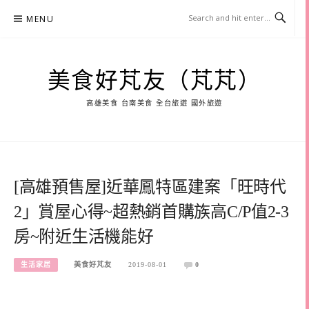
Skip
MENU
to
content
美食好芃友（芃芃）
高雄美食 台南美食 全台旅遊 國外旅遊
[高雄預售屋]近華鳳特區建案「旺時代
2」賞屋心得~超熱銷首購族高C/P值2-3
房~附近生活機能好
生活家居
美食好芃友
2019-08-01
0