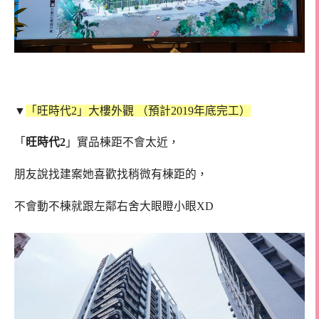
▼
「旺時代2」大樓外觀 （預計2019年底完工）
「
旺時代2
」實品棟距不會太近，
朋友說找建案她喜歡找稍微有棟距的，
不會動不棟就跟左鄰右舍大眼瞪小眼XD