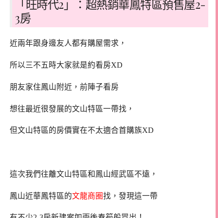
「旺時代2」：超熱銷華鳳特區預售屋2-
3房
近兩年跟身邊友人都有購屋需求，
所以三不五時大家就是約看房XD
朋友家住鳳山附近，前陣子看房
想往最近很發展的文山特區一帶找，
但文山特區的房價實在不太適合首購族XD
這次我們往離文山特區和鳳山經武區不遠，
鳳山近華鳳特區的
文龍商圈
找，發現這一帶
有不少2-3房新建案如雨後春筍般冒出！