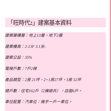
「旺時代2」建案基本資料
建案層樓層：地上13層，地下2層
建案樓高：2-13F 3.1米-
建案公設：35%
電梯戶數：7戶2梯
產品類型：2房 21坪，2+1房27坪，3房 32坪
總戶數：住宅162戶（2棟總共），店面6戶。
車位配置：汽車位：幾乎一戶一車位。