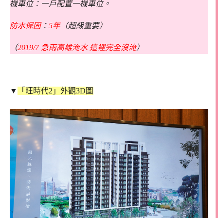
機車位：一戶配置一機車位。
防水保固
：
5年
（超級重要）
（
2019/7 急雨高雄淹水 這裡完全沒淹
）
▼
「旺時代2」外觀3D圖