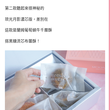
第二款聽起來很神秘的
琉光月影濃芯版，
差別在
這款是蘭姆葡萄蝸牛千層酥
搭黑糖流芯布蕾酥！