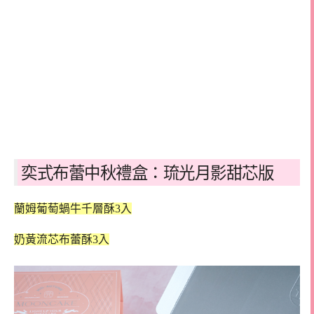
奕式布蕾中秋禮盒：琉光月影甜芯版
蘭姆葡萄蝸牛千層酥3入
奶黃流芯布蕾酥3入