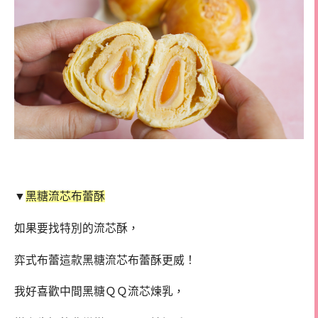
▼
黑糖流芯布蕾酥
如果要找特別的流芯酥，
弈式布蕾這款黑糖流芯布蕾酥更威！
我好喜歡中間黑糖ＱＱ流芯煉乳，