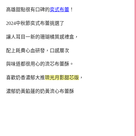
高雄甜點很有口碑的
奕式布蕾
！
2024中秋節奕式布蕾挑選了
讓人耳目一新的珊瑚橘質感禮盒，
配上耗費心血研發，口感層次
與味道都很用心的流芯布蕾酥。
喜歡奶香濃郁大推
琉光月影甜芯版
，
濃郁奶黃餡蓮的奶黃流心布蕾酥