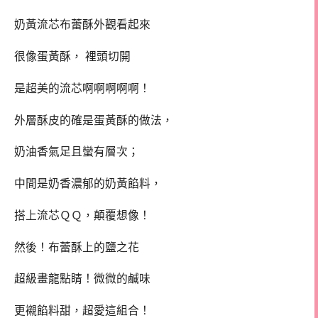
奶黃流芯布蕾酥外觀看起來
很像蛋黃酥， 裡頭切開
是超美的流芯啊啊啊啊啊！
外層酥皮的確是蛋黃酥的做法，
奶油香氣足且蠻有層次；
中間是奶香濃郁的奶黃餡料，
搭上流芯ＱＱ，顛覆想像！
然後！布蕾酥上的鹽之花
超級畫龍點睛！微微的鹹味
更襯餡料甜，超愛這組合！