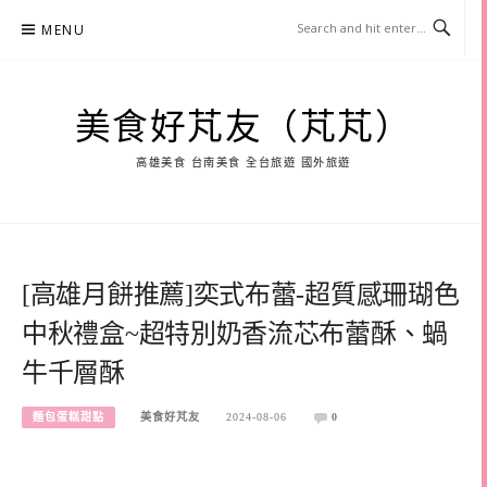
Skip
MENU
to
content
美食好芃友（芃芃）
高雄美食 台南美食 全台旅遊 國外旅遊
[高雄月餅推薦]奕式布蕾-超質感珊瑚色
中秋禮盒~超特別奶香流芯布蕾酥、蝸
牛千層酥
麵包蛋糕甜點
美食好芃友
2024-08-06
0