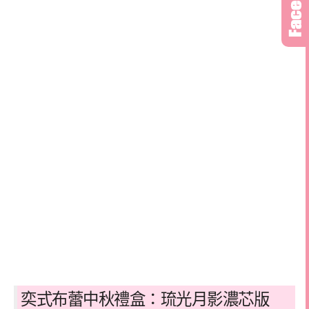
奕式布蕾中秋禮盒：琉光月影濃芯版