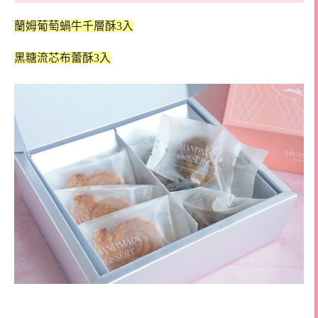
蘭姆葡萄蝸牛千層酥3入
黑糖流芯布蕾酥3入