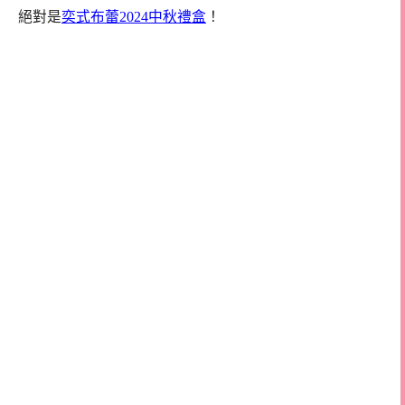
絕對是
奕式布蕾2024中秋禮盒
！