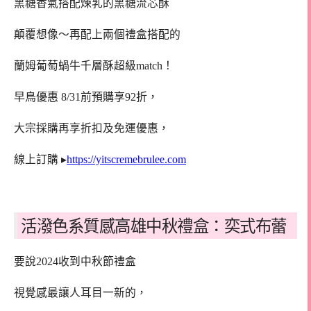
黑糖香氣搭配煉乳的黑糖流芯酥
顛覆想像～再配上兩個禮盒搭配的
蘭姆葡萄蝸牛千層酥超級match！
早鳥優惠 8/31前預購享92折，
大宗採購再享折扣及免運優惠，
線上訂購 ▸
https://yitscremebrulee.com
活潑色系質感高雄中秋禮盒：奕式布蕾
要說2024收到中秋節禮盒
視覺感最讓人耳目一新的，