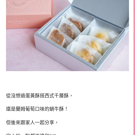
從沒想過蛋黃酥搭西式千層酥，
還是蘭姆葡萄口味的蝸牛酥！
但後來跟家人一起分享，