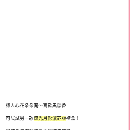
讓人心花朵朵開～喜歡黑糖香
可試試另一款
琉光月影濃芯版
禮盒
！