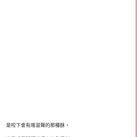
是咬下會有喀滋聲的那種酥，