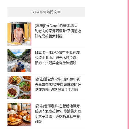
GA4即時熱門文章
[高雄]Dai Nonni 帕羅娜-義大
利老闆的家鄉阿嬤味!平價道地
好吃高雄義大利麵
日本唯一!傳承600年極限激流!
和歌山北山川觀光木筏泛舟：
預約、交通與全濕激流體驗
[高雄]鄧記家常牛肉麵-40年老
牌高雄麵店!被牛肉麵耽誤的好
吃炸醬麵~必點限量手工粗麵
[高雄]懂得咖啡-左營蓮池潭旁
低調人氣高雄麵包!塗醬最大器
明太子法國、必吃奶油紅豆鹽
可頌