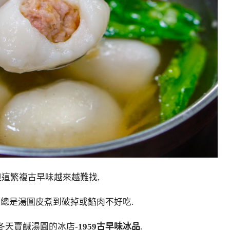
但這繁複古早味越來越難找,
卻總是湯圓皮煮到破掉或餡肉不好吃.
冬天賣鹹湯圓的冰店-
1959古早味冰品
.