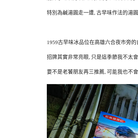
特別為鹹湯圓走一遭, 古早味作法的湯
1959古早味冰品位在高雄六合夜市旁的
招牌其實非常亮眼, 只是這季節我不太會
要不是老饕朋友再三推薦, 可能我也不