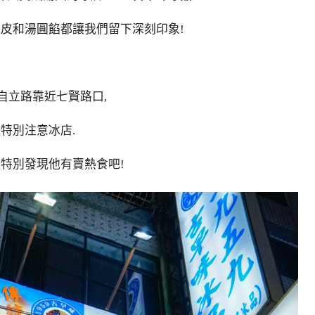
圓皮和湯圓餡都讓我們留下深刻印象!
自立路靠近七賢路口,
特別注意冰店.
會特別發現他有賣熱食吧!