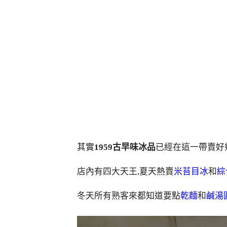
其實
1959古早味冰品
已經在這一帶賣好
店內有四大天王,夏天熱賣
米苔目冰
和
綜
冬天所有熟客來都知道要點
乾麵
和
鹹湯