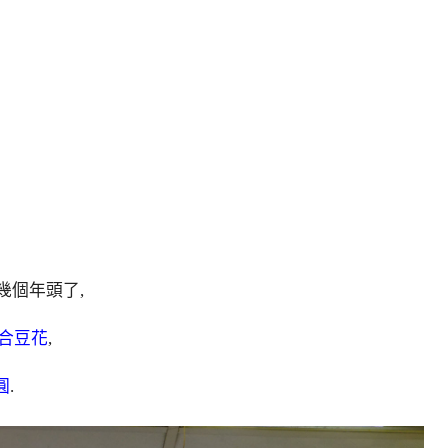
幾個年頭了,
合豆花
,
圓
.