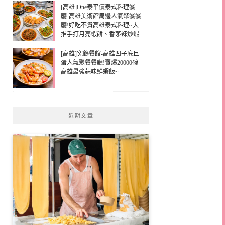
[高雄]One泰平價泰式料理餐
廳-高雄美術館周邊人氣聚餐餐
廳!好吃不貴高雄泰式料理~大
推手打月亮蝦餅、香茅辣炒蝦
[高雄]究鶴餐館-高雄凹子底巨
蛋人氣聚餐餐廳!賣爆20000碗
高雄最強蒜味鮮蝦飯~
近期文章