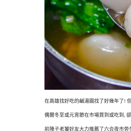
在高雄找好吃的鹹湯圓找了好幾年了! 
偶爾冬至或元宵節在市場買到或吃到, 
前陣子老饕好友大力推薦了六合夜市旁