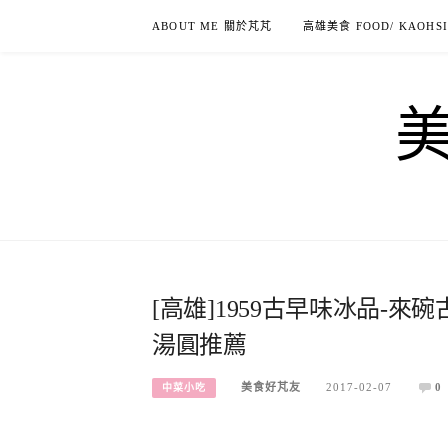
Skip
ABOUT ME 關於芃芃
高雄美食 FOOD/ KAOHS
to
content
[高雄]1959古早味冰品-
湯圓推薦
美食好芃友
2017-02-07
0
中菜小吃