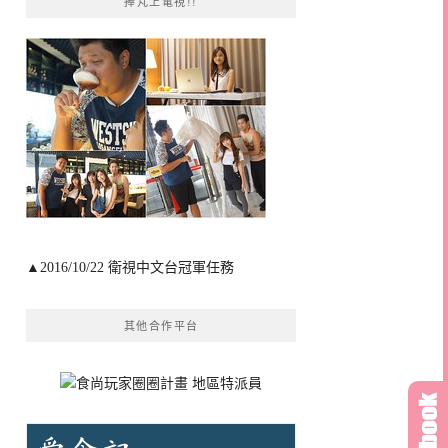
捧芃上電視!!
▲2016/10/22 衛視中文台冠軍任務
其他合作平台