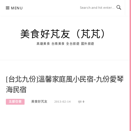
Skip
MENU
to
content
美食好芃友（芃芃）
高雄美食 台南美食 全台旅遊 國外旅遊
[台北九份]溫馨家庭風小民宿-九份愛琴
海民宿
北部住宿
美食好芃友
2013-02-14
0