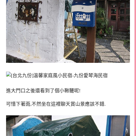
進大門口之後還看到了個小鞦韆呢!
可惜下著雨,不然坐在這裡聊天賞山景應該不錯.