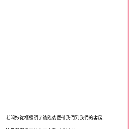
老闆娘從櫃檯領了鑰匙後便帶我們到我們的客房,