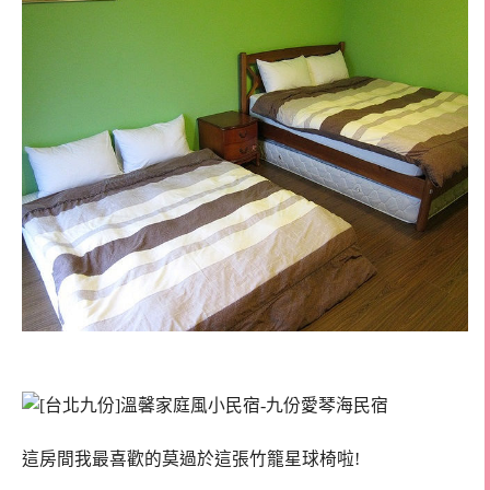
這房間我最喜歡的莫過於這張竹籠星球椅啦!