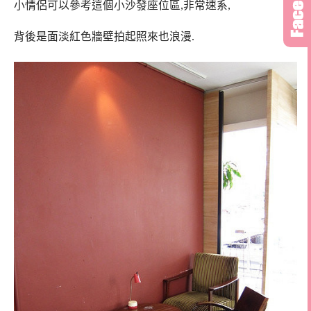
小情侶可以參考這個小沙發座位區,非常速系,
背後是面淡紅色牆壁拍起照來也浪漫.