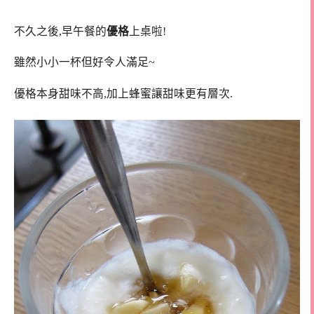
不久之後,早午餐的
優格
上桌啦!
雖然小小一杯但好令人滿足~
優格本身甜味不高,加上蜂蜜讓甜味更有層次.