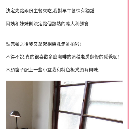
決定先點兩份主餐來吃,我對早午餐情有獨鍾,
阿姨和妹妹則決定點個熱熱的義大利麵食.
點完餐之後我又拿起相機亂走亂拍啦!
不得不說,真的很喜歡多麼咖啡的這種老房翻修的感覺呢!
木頭窗子配上一些小盆栽和特色板凳頗有興味.