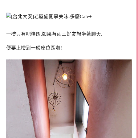
一樓只有吧檯區,如果有兩三好友想坐著聊天,
便要上樓到
一般座位區啦!