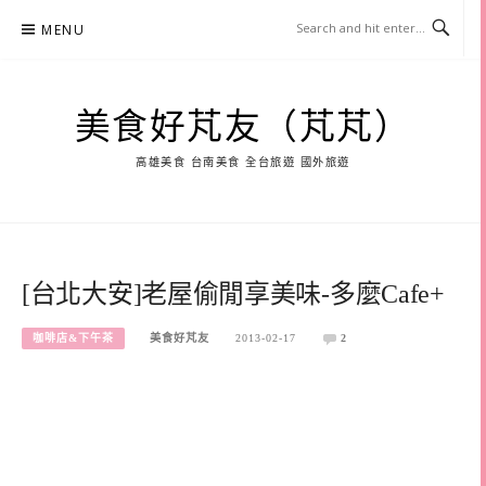
Skip
MENU
to
content
美食好芃友（芃芃）
高雄美食 台南美食 全台旅遊 國外旅遊
[台北大安]老屋偷閒享美味-多麼Cafe+
咖啡店&下午茶
美食好芃友
2013-02-17
2