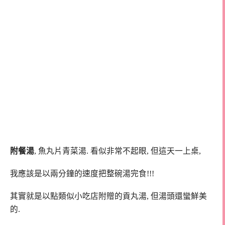
附餐湯
, 魚丸片青菜湯. 看似非常不起眼, 但這天一上桌,
我應該是以兩分鐘的速度把整碗湯完食!!!
其實就是以點類似小吃店附贈的貢丸湯, 但湯頭還蠻鮮美
的.