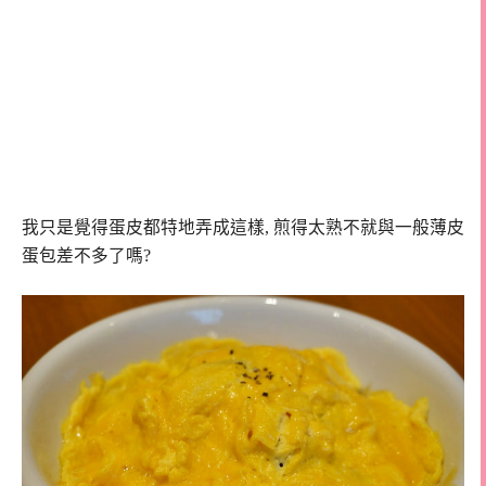
我只是覺得蛋皮都特地弄成這樣, 煎得太熟不就與一般薄皮
蛋包差不多了嗎?