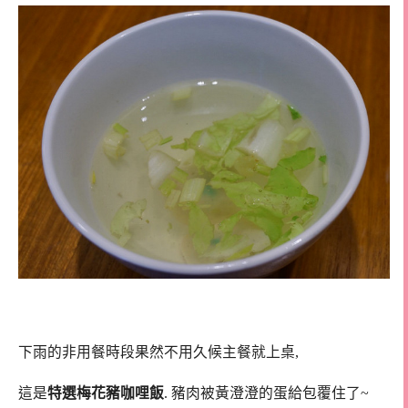
下雨的非用餐時段果然不用久候主餐就上桌,
這是
特選梅花豬咖哩飯
. 豬肉被黃澄澄的蛋給包覆住了~