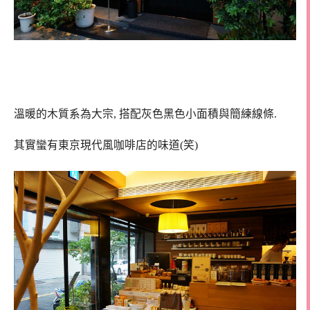
溫暖的木質系為大宗, 搭配灰色黑色小面積與簡練線條.
其實蠻有東京現代風咖啡店的味道(笑)