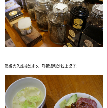
點餐完入座後沒多久, 附餐湯和沙拉上桌了!