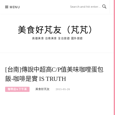
Skip
MENU
to
content
美食好芃友（芃芃）
高雄美食 台南美食 全台旅遊 國外旅遊
[台南]傳說中超高C/P值美味咖哩蛋包
飯-咖啡是實 IS TRUTH
咖啡店&下午茶
美食好芃友
2015-05-26