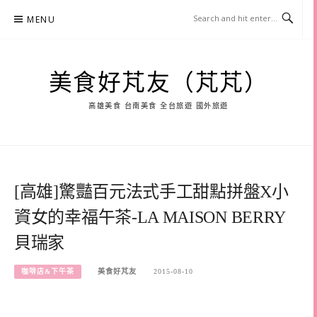
Skip
MENU
to
content
美食好芃友（芃芃）
高雄美食 台南美食 全台旅遊 國外旅遊
[高雄]驚豔百元法式手工甜點拼盤X小
資女的幸福午茶-LA MAISON BERRY
貝瑞家
咖啡店&下午茶
美食好芃友
2015-08-10