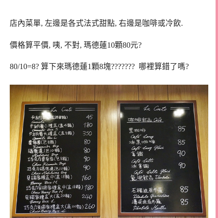
店內菜單, 左邊是各式法式甜點, 右邊是咖啡或冷飲.
價格算平價, 咦, 不對, 瑪德蓮10顆80元?
80/10=8? 算下來瑪德蓮1顆8塊??????? 哪裡算錯了嗎?