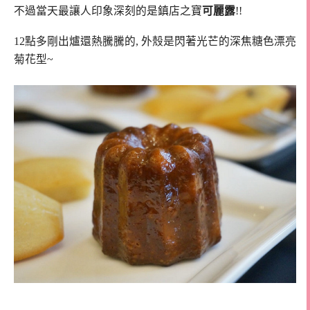
不過當天最讓人印象深刻的是鎮店之寶
可麗露
!!
12點多剛出爐還熱騰騰的, 外殼是閃著光芒的深焦糖色漂亮
菊花型~