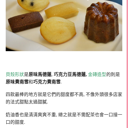
貝殼形狀
是
原味馬德蓮
,
巧克力豆馬德蓮,
金磚造型
的則是
原味費南雪
和
巧克力費南雪
.
四款最棒的地方就是它們的甜度都不高, 不像外頭很多店家
的法式甜點太過甜膩.
奶油香也是清清爽爽不重, 總之就是不需配茶也會一口接一
口的甜度.