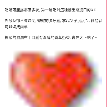
吃過可麗露那麼多次, 第一是吃到這種剛出爐燙口的XD
外殼酥卻不會過硬, 微微的彈牙感, 拿起叉子度度ㄟ, 輕易就
可以切成兩半.
裡頭的濕潤布丁口感有溫醇的香草奶香, 實在太正點了~