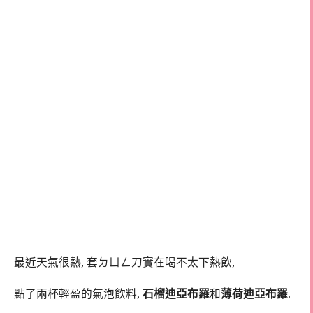
最近天氣很熱, 套ㄉㄩㄥ刀實在喝不太下熱飲,
點了兩杯輕盈的氣泡飲料,
石榴迪亞布羅
和
薄荷迪亞布羅
.