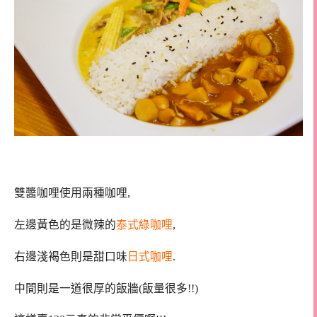
雙醬咖哩使用兩種咖哩,
左邊黃色的是微辣的
泰式綠咖哩
,
右邊淺褐色則是甜口味
日式咖哩
.
中間則是一道很厚的飯牆(飯量很多!!)