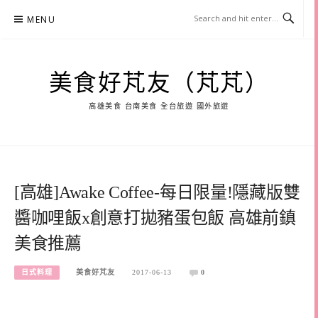
Skip
MENU
to
content
美食好芃友（芃芃）
高雄美食 台南美食 全台旅遊 國外旅遊
[高雄]Awake Coffee-每日限量!隱藏版雙
醬咖哩飯x創意打拋豬蛋包飯 高雄前鎮
美食推薦
日式料理
美食好芃友
2017-06-13
0