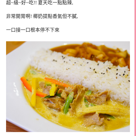
超~級~好~吃!! 夏天吃一點點辣,
非常開胃啊! 椰奶提點香氣但不膩,
一口接一口根本停不下來