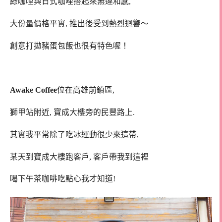
綠咖哩與日式咖哩搭起來無違和感,
大份量價格平實, 推出後受到熱烈迴響～
創意打拋豬蛋包飯也很有特色喔！
Awake Coffee
位在高雄前鎮區,
獅甲站附近, 寶成大樓旁的民豐路上.
其實我平常除了吃冰運動很少來這帶,
某天到寶成大樓跑客戶, 客戶帶我到這裡
喝下午茶咖啡吃點心我才知道!