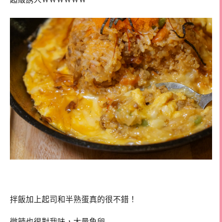
拌飯加上起司和半熟蛋真的很不錯！
微辣也很對我味，大量魚卵