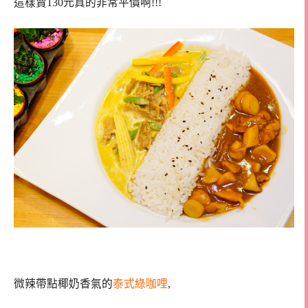
這樣賣130元真的非常平價啊!!!
微辣帶點椰奶香氣的
泰式綠咖哩
,