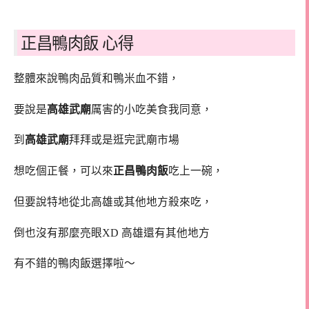
正昌鴨肉飯 心得
整體來說鴨肉品質和鴨米血不錯，
要說是
高雄武廟
厲害的小吃美食我同意，
到
高雄武廟
拜拜或是逛完武廟市場
想吃個正餐，可以來
正昌鴨肉飯
吃上一碗，
但要說特地從北高雄或其他地方殺來吃，
倒也沒有那麼亮眼XD 高雄還有其他地方
有不錯的鴨肉飯選擇啦～