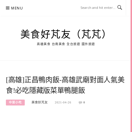
Skip
MENU
to
content
美食好芃友（芃芃）
高雄美食 台南美食 全台旅遊 國外旅遊
[高雄]正昌鴨肉飯-高雄武廟對面人氣美
食!必吃隱藏版菜單鴨腿飯
中菜小吃
美食好芃友
2021-04-26
0