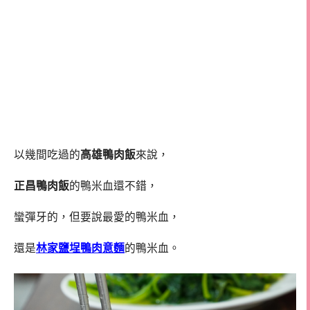
以幾間吃過的
高雄鴨肉飯
來說，
正昌鴨肉飯
的鴨米血還不錯，
蠻彈牙的，但要說最愛的鴨米血，
還是
林家鹽埕鴨肉意麵
的鴨米血。