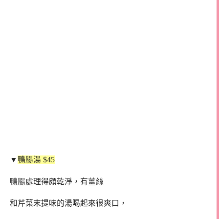
▼
鴨腸湯 $45
鴨腸處理得頗乾淨，有薑絲
和芹菜末提味的湯喝起來很爽口，