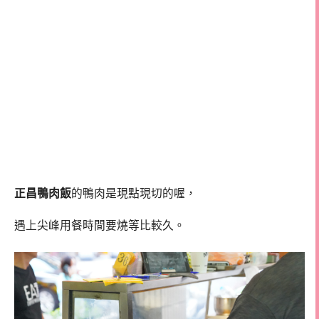
正昌鴨肉飯
的鴨肉是現點現切的喔，
遇上尖峰用餐時間要燒等比較久。