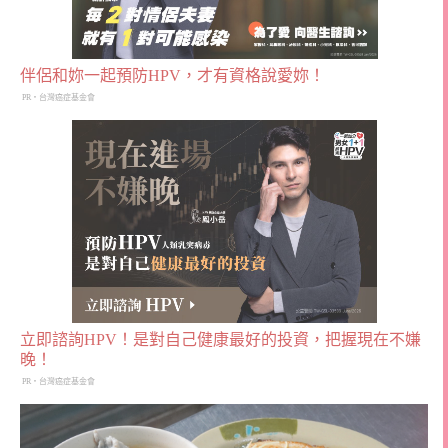
伴侶和妳一起預防HPV，才有資格說愛妳！
PR・台灣癌症基金會
立即諮詢HPV！是對自己健康最好的投資，把握現在不嫌
晚！
PR・台灣癌症基金會