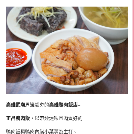
高雄武廟
周邊超夯的
高雄鴨肉飯店
–
正昌鴨肉飯
，以帶煙燻味且肉質好的
鴨肉飯與鴨肉內臟小菜等為主打。