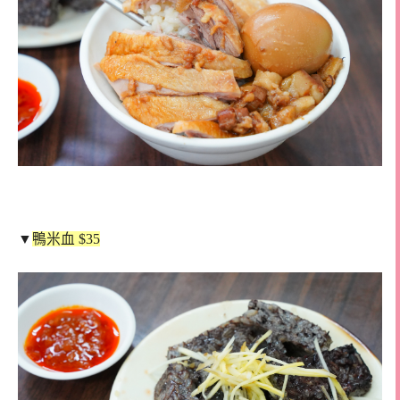
▼
鴨米血 $35