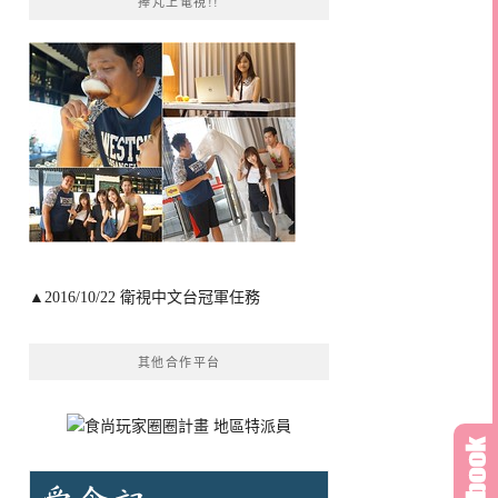
捧芃上電視!!
▲2016/10/22 衛視中文台冠軍任務
其他合作平台