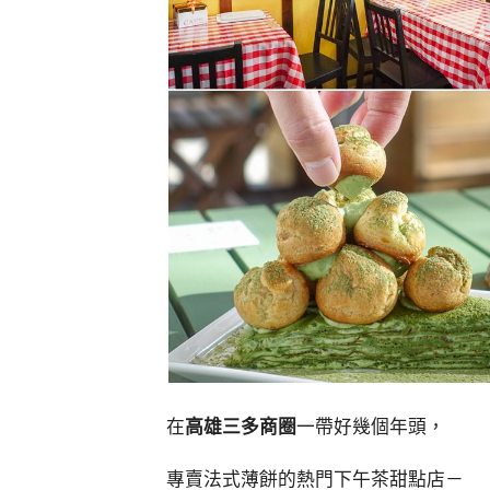
在
高雄三多商圈
一帶好幾個年頭，
專賣法式薄餅的熱門下午茶甜點店－