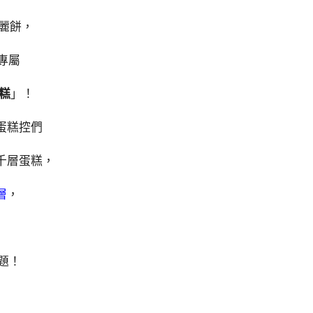
麗餅，
專屬
蛋糕
」！
蛋糕控們
千層蛋糕，
層
，
題！