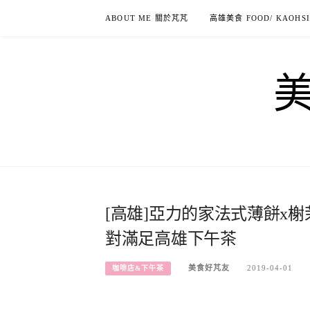
Skip
ABOUT ME 關於芃芃
高雄美食 FOOD/ KAOHS
to
content
[高雄]亞力的家法式薄餅x榭
對滿足高雄下午茶
美食好芃友
2019-04-01
咖啡店&下午茶