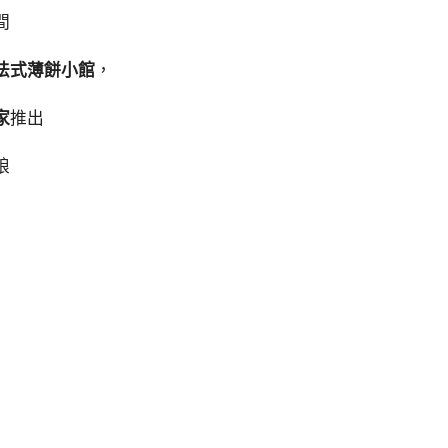
間
法式薄餅小館
，
家
推出
娘