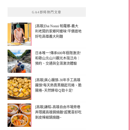
GA4即時熱門文章
[高雄]Dai Nonni 帕羅娜-義大
利老闆的家鄉阿嬤味!平價道地
好吃高雄義大利麵
日本唯一!傳承600年極限激流!
和歌山北山川觀光木筏泛舟：
預約、交通與全濕激流體驗
[高雄]美心饅頭-30年手工高雄
饅頭!每天熱賣黑糖起司捲、脆
腸捲~天然酵母Ｑ勁十足!
[高雄]謙稻-高雄自由市場旁巷
弄隱藏高雄鍋燒麵!超驚喜好吃
剝皮辣椒鍋燒麵~