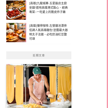
[高雄]九龍城寨-五星飯店主廚
坐鎮!道地高雄港式點心、經典
粵菜~一吃愛上的脆皮炸子雞
[高雄]懂得咖啡-左營蓮池潭旁
低調人氣高雄麵包!塗醬最大器
明太子法國、必吃奶油紅豆鹽
可頌
近期文章