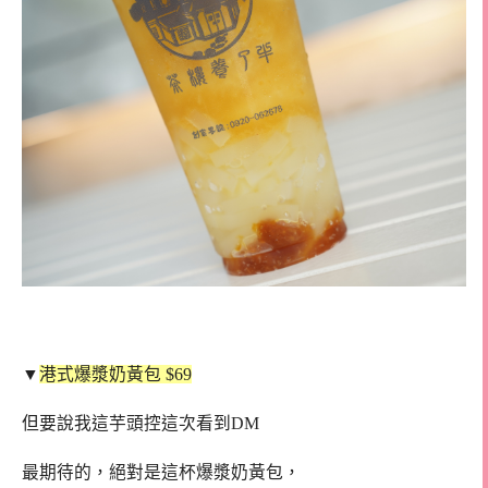
▼
港式爆漿奶黃包 $69
但要說我這芋頭控這次看到DM
最期待的，絕對是這杯爆漿奶黃包，