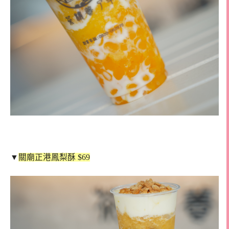
▼
關廟正港鳳梨酥 $69