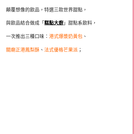
顛覆想像的飲品，特選三款世界甜點，
與飲品結合做成「
糕點大廚
」甜點系飲料，
一次推出三種口味：
港式爆漿奶黃包
、
關廟正港鳳梨酥
、
法式優格芒果派
；