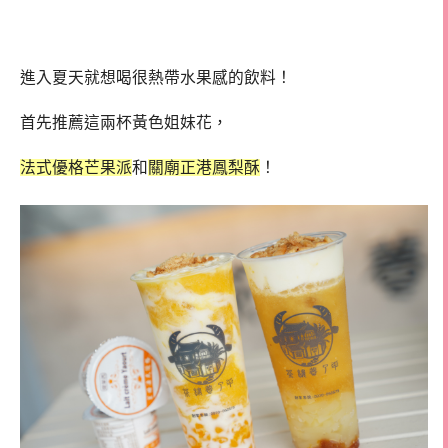
進入夏天就想喝很熱帶水果感的飲料！
首先推薦這兩杯黃色姐妹花，
法式優格芒果派
和
關廟正港鳳梨酥
！