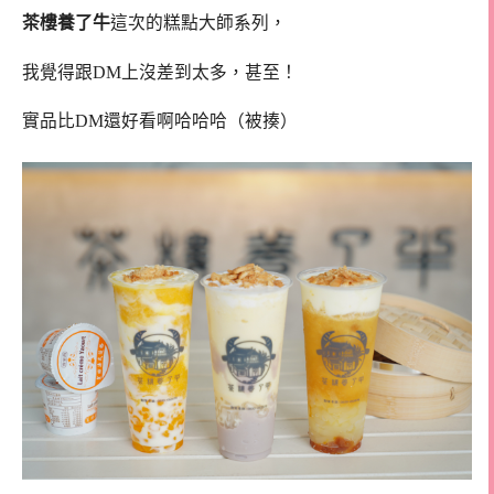
茶樓養了牛
這次的糕點大師系列，
我覺得跟DM上沒差到太多，甚至！
實品比DM還好看啊哈哈哈（被揍）