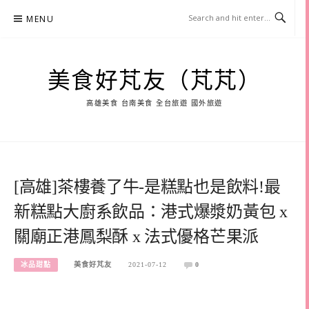
Skip
MENU
to
content
美食好芃友（芃芃）
高雄美食 台南美食 全台旅遊 國外旅遊
[高雄]茶樓養了牛-是糕點也是飲料!最
新糕點大廚系飲品：港式爆漿奶黃包 x
關廟正港鳳梨酥 x 法式優格芒果派
冰品甜點
美食好芃友
2021-07-12
0