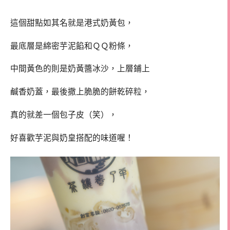
這個甜點如其名就是港式奶黃包，
最底層是綿密芋泥餡和ＱＱ粉條，
中間黃色的則是奶黃醬冰沙，上層鋪上
鹹香奶蓋，最後撒上脆脆的餅乾碎粒，
真的就差一個包子皮（笑），
好喜歡芋泥與奶皇搭配的味道喔！