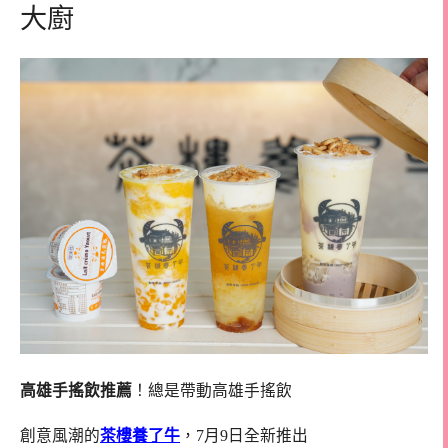
大廚
高雄手搖飲推薦
！總是帶動高雄手搖飲
創意風潮的
茶樓養了牛
，7月9日全新推出