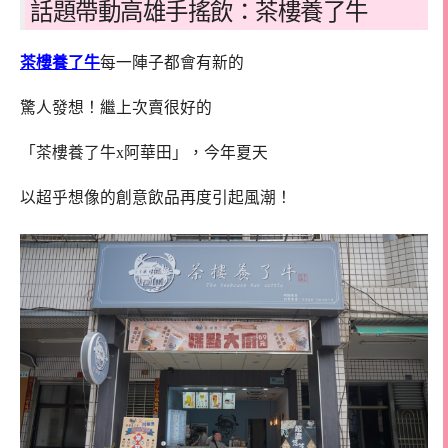
話題帶動高雄手搖飲：茶樓養了牛
茶樓養了牛
每一陣子都會有新的
驚人發想！繼上次賣很好的
「茶樓養了牛x阿華田」，今年夏天
以超乎想像的創意飲品再度引起風潮！