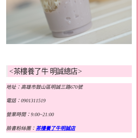
<茶樓養了牛 明誠總店>
地址：高雄市鼓山區明誠三路670號
電話：0901311519
營業時間：9:00~21:00
臉書粉絲團：
茶樓養了牛明誠店