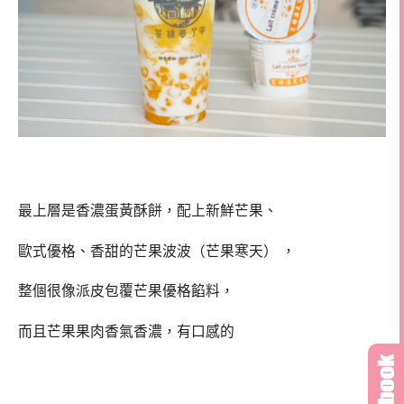
最上層是香濃蛋黃酥餅，配上新鮮芒果、
歐式優格、香甜的芒果波波（芒果寒天） ，
整個很像派皮包覆芒果優格餡料，
而且芒果果肉香氣香濃，有口感的