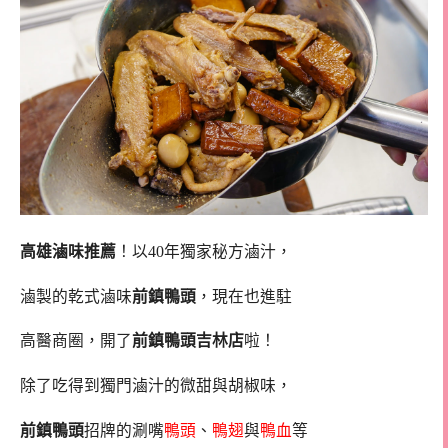
高雄滷味推薦
！以40年獨家秘方滷汁，
滷製的乾式滷味
前鎮鴨頭
，現在也進駐
高醫商圈，開了
前鎮鴨頭吉林店
啦！
除了吃得到獨門滷汁的微甜與胡椒味，
前鎮鴨頭
招牌的涮嘴
鴨頭
、
鴨翅
與
鴨血
等