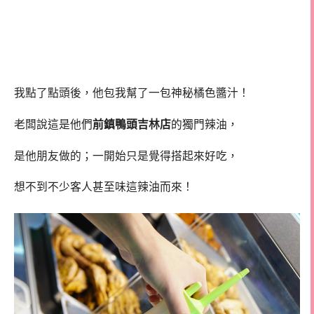
我點了點頭後，他包我幫了一包神秘橘色醬汁！
老闆說這是他們
前鎮鴨頭吉林店
的獨門辣油，
是他朋友做的；一開始只是覺得搭起來好吃，
想不到不少客人甚至味這辣油而來！