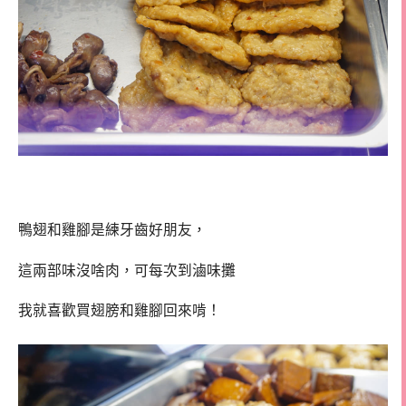
鴨翅和雞腳是練牙齒好朋友，
這兩部味沒啥肉，可每次到滷味攤
我就喜歡買翅膀和雞腳回來啃！