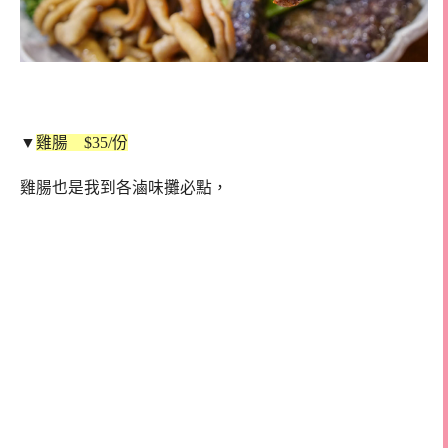
▼
雞腸 $35/份
雞腸也是我到各滷味攤必點，