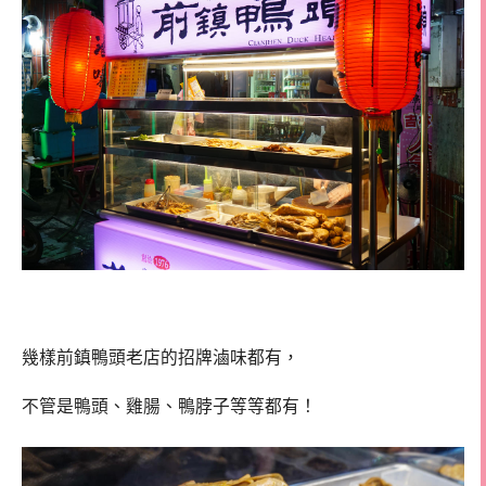
幾樣前鎮鴨頭老店的招牌滷味都有，
不管是鴨頭、雞腸、鴨脖子等等都有！