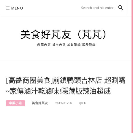
Skip
MENU
to
content
美食好芃友（芃芃）
高雄美食 台南美食 全台旅遊 國外旅遊
[高醫商圈美食]前鎮鴨頭吉林店-超涮嘴
~家傳滷汁乾滷味!隱藏版辣油超威
中菜小吃
美食好芃友
2019-01-16
0