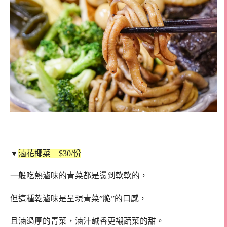
▼
滷花椰菜 $30/份
一般吃熱滷味的青菜都是燙到軟軟的，
但這種乾滷味是呈現青菜”脆”的口感，
且滷過厚的青菜，滷汁鹹香更襯蔬菜的甜。