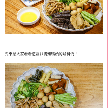
先來給大家看看這盤非鴨翅鴨頭的滷料們！