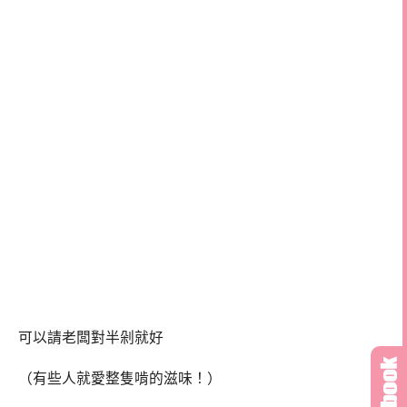
可以請老闆對半剁就好
（有些人就愛整隻啃的滋味！）