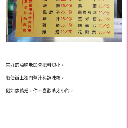
夾好的滷味老闆會把料切小，
順便辦上獨門醬汁與調味粉，
假如像鴨翅，你不喜歡啃太小的，