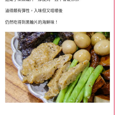
滷得頗有彈性，入味但又咀嚼後
仍然吃得到黑輪片的海鮮味！