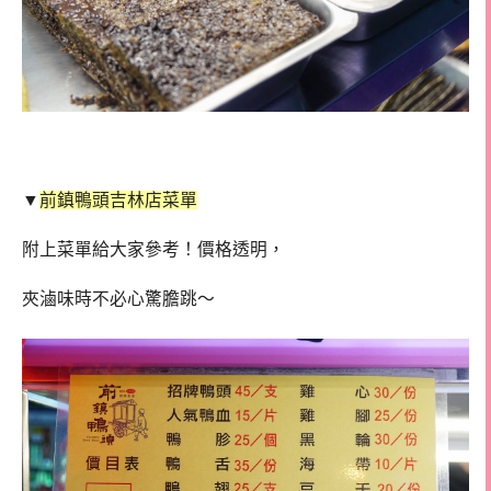
▼
前鎮鴨頭吉林店菜單
附上菜單給大家參考！價格透明，
夾滷味時不必心驚膽跳～