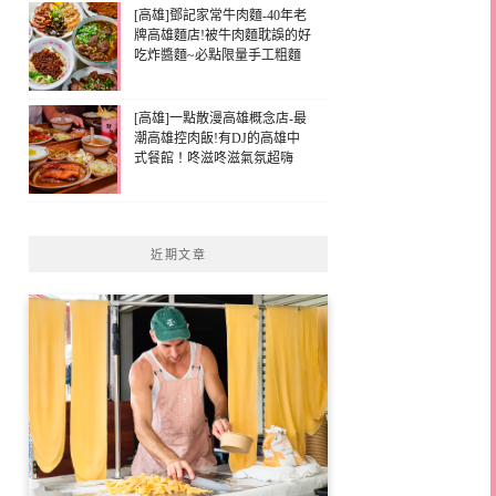
[高雄]鄧記家常牛肉麵-40年老
牌高雄麵店!被牛肉麵耽誤的好
吃炸醬麵~必點限量手工粗麵
[高雄]一點散漫高雄概念店-最
潮高雄控肉飯!有DJ的高雄中
式餐館！咚滋咚滋氣氛超嗨
近期文章