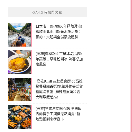
GA4即時熱門文章
日本唯一!傳承600年極限激流!
和歌山北山川觀光木筏泛舟：
預約、交通與全濕激流體驗
[高雄]鄭家粉圓古早冰-超過50
年高雄古早味粉圓冰!熟客必加
蜜鳳梨
[高雄]Chill eat秋邑食廚-北高雄
聚餐餐廳首選!氣氛爆棚美式貨
櫃庭院餐廳~麻辣鱸魚燒和義
大利燉飯超推!
[高雄]寶弟港式點心站-星級飯
店師傅手工銅板港點燒賣! 新
地點搬到忠孝夜市