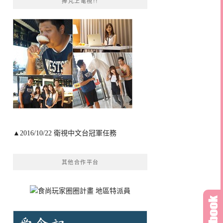
捧芃上電視!!
▲2016/10/22 衛視中文台冠軍任務
其他合作平台