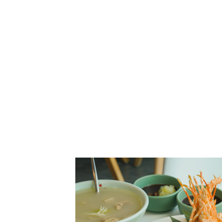
衛武營美食 高雄衛武