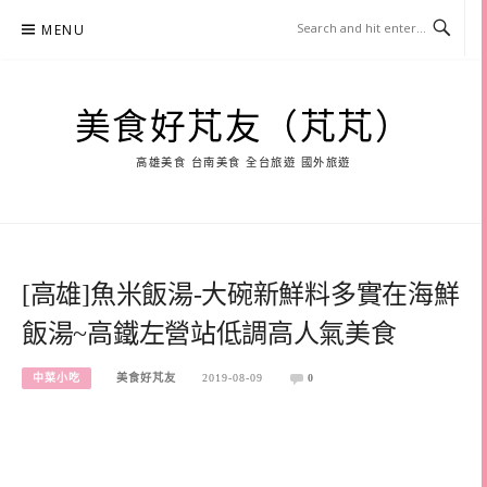
Skip
MENU
to
content
美食好芃友（芃芃）
高雄美食 台南美食 全台旅遊 國外旅遊
[高雄]魚米飯湯-大碗新鮮料多實在海鮮
飯湯~高鐵左營站低調高人氣美食
中菜小吃
美食好芃友
2019-08-09
0