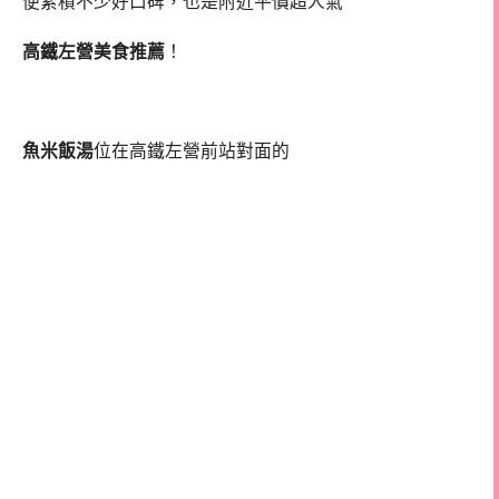
便累積不少好口碑，也是附近平價超人氣
高鐵左營美食推薦
！
魚米飯湯
位在高鐵左營前站對面的