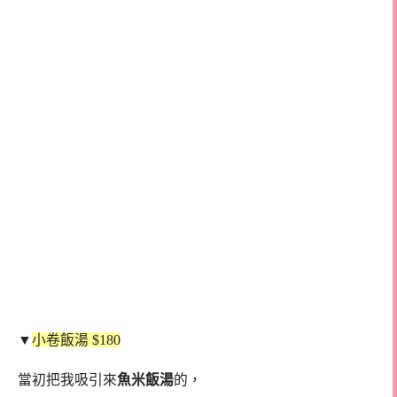
▼
小卷飯湯 $180
當初把我吸引來
魚米飯湯
的，