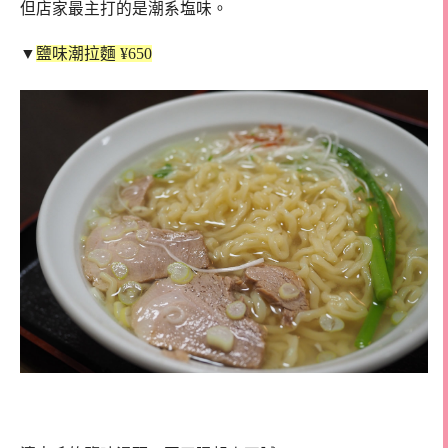
但店家最主打的是潮系塩味。
▼
鹽味潮拉麵 ¥650