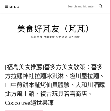
Skip
MENU
to
content
美食好芃友（芃芃）
高雄美食 台南美食 全台旅遊 國外旅遊
[福島美食推薦]喜多方美食散策：喜多
方拉麵神社拉麵冰淇淋、塩川屋拉麵、
山中煎餅本舖烤仙貝體驗、大和川酒藏
北方風土館、復古玩具若喜商店、
Cocco tree絕世果凍