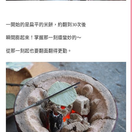
一開始的是扁平的米餅，約翻到30次後
瞬間膨起來！掌握那一刻還蠻妙的～
從那一刻起也要翻面翻得更勤。