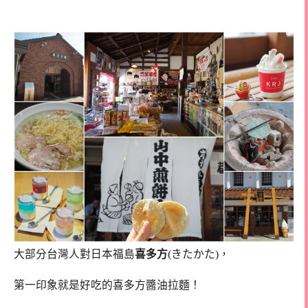
大部分台灣人對日本福島
喜多方
(きたかた)，
第一印象就是好吃的喜多方醬油拉麵！