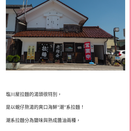
塩川屋拉麵的湯頭很特別，
是以蜆仔熬湯的爽口海鮮”潮”系拉麵！
潮系拉麵分為鹽味與熟成醬油兩種，