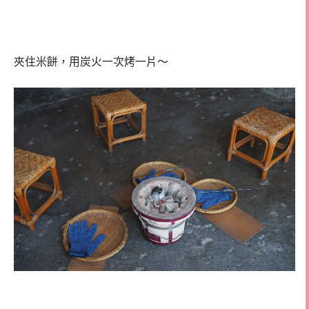
夾住米餅，用炭火一次烤一片～