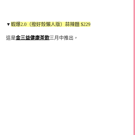
▼
蝦爆2.0（撥好殼懶人版）蒜辣麵 $229
這是
金三益健康茶飲
三月中推出，