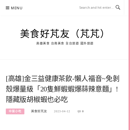
Skip
MENU
to
content
美食好芃友（芃芃）
高雄美食 台南美食 全台旅遊 國外旅遊
[高雄]金三益健康茶飲-懶人福音~免剝
殼爆量級「20隻鮮蝦蝦爆蒜辣意麵」!
隱藏版胡椒蝦也必吃
中菜小吃
美食好芃友
2023-04-12
0