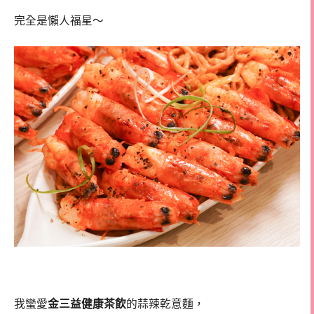
完全是懶人福星～
我蠻愛
金三益健康茶飲
的蒜辣乾意麵，