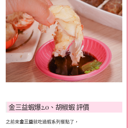
金三益蝦爆2.0、胡椒蝦 評價
之前來
金三益
就吃過蝦系列餐點了，