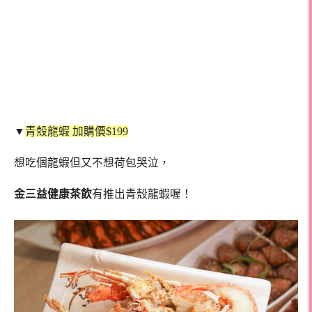
▼
青殼龍蝦 加購價$199
想吃個龍蝦但又不想荷包哭泣，
金三益健康茶飲
有推出青殼龍蝦喔！