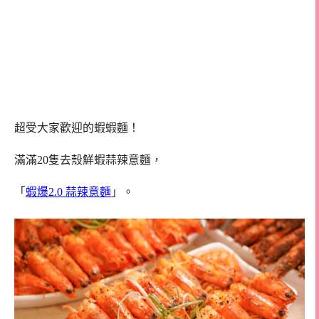
超受大家歡迎的蝦蝦麵！
滿滿20隻去殼鮮蝦蒜辣意麵，
「
蝦爆2.0 蒜辣意麵
」。