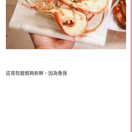
這青殼龍蝦夠新鮮，因為像我