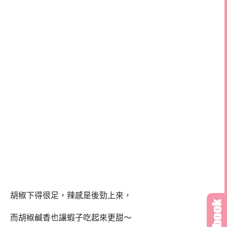
胡椒下得很足，辣感是後勁上來，
而胡椒鹹香也讓蝦子吃起來更甜～