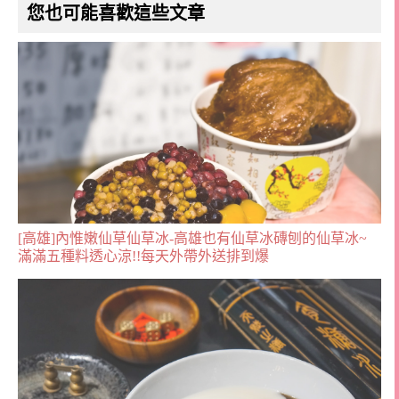
您也可能喜歡這些文章
[高雄]內惟嫩仙草仙草冰-高雄也有仙草冰磚刨的仙草冰~
滿滿五種料透心涼!!每天外帶外送排到爆