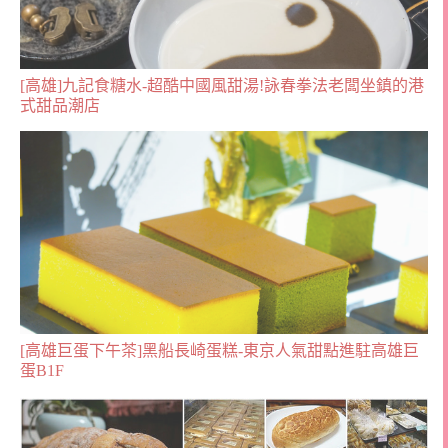
[高雄]九記食糖水-超酷中國風甜湯!詠春拳法老闆坐鎮的港
式甜品潮店
[高雄巨蛋下午茶]黑船長崎蛋糕-東京人氣甜點進駐高雄巨
蛋B1F