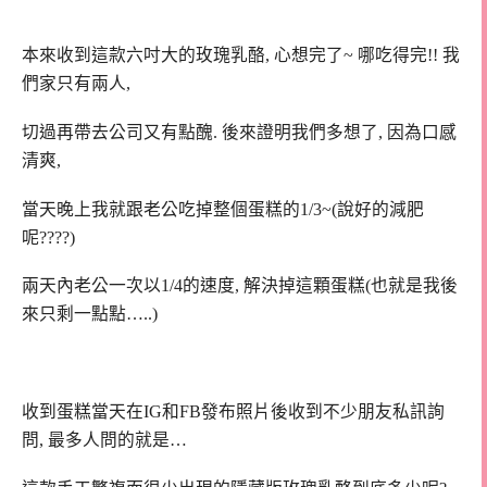
本來收到這款六吋大的玫瑰乳酪, 心想完了~ 哪吃得完!! 我
們家只有兩人,
切過再帶去公司又有點醜. 後來證明我們多想了, 因為口感
清爽,
當天晚上我就跟老公吃掉整個蛋糕的1/3~(說好的減肥
呢????)
兩天內老公一次以1/4的速度, 解決掉這顆蛋糕(也就是我後
來只剩一點點…..)
收到蛋糕當天在IG和FB發布照片後收到不少朋友私訊詢
問, 最多人問的就是…