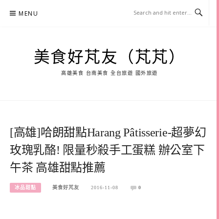
Skip
MENU
to
content
美食好芃友（芃芃）
高雄美食 台南美食 全台旅遊 國外旅遊
[高雄]哈朗甜點Harang Pâtisserie-超夢幻
玫瑰乳酪! 限量秒殺手工蛋糕 辦公室下
午茶 高雄甜點推薦
冰品甜點
美食好芃友
2016-11-08
0