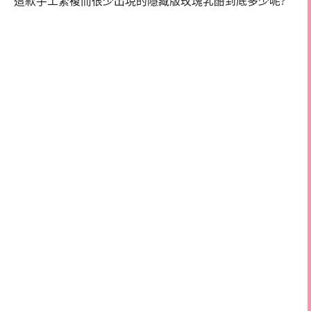
這款手工繁複而很少出現的隱藏版玫瑰乳酪到底多少呢?