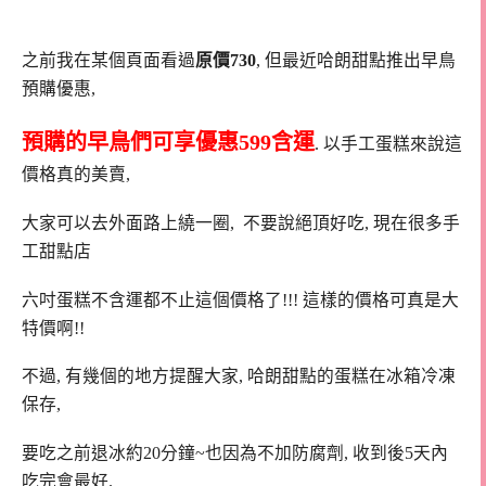
之前我在某個頁面看過
原價730
, 但最近哈朗甜點推出早鳥
預購優惠,
預購的早鳥們可享優惠599含運
. 以手工蛋糕來說這
價格真的美賣,
大家可以去外面路上繞一圈, 不要說絕頂好吃, 現在很多手
工甜點店
六吋蛋糕不含運都不止這個價格了!!! 這樣的價格可真是大
特價啊!!
不過, 有幾個的地方提醒大家, 哈朗甜點的蛋糕在冰箱冷凍
保存,
要吃之前退冰約20分鐘~也因為不加防腐劑, 收到後5天內
吃完會最好.