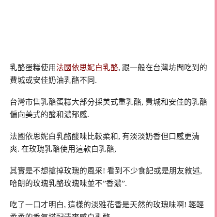
乳酪蛋糕使用
法國依思妮白乳酪
, 跟一般在台灣坊間吃到的
費城或安佳奶油乳酪不同.
台灣市售乳酪蛋糕大部分採美式重乳酪, 費城和安佳的乳酪
偏向美式的酸和濃郁感.
法國依思妮白乳酪酸味比較柔和, 有淡淡奶香但口感更清
爽. 在玫瑰乳酪使用這款白乳酪,
其實是不想搶掉玫瑰的風采! 看到不少食記或是朋友敘述,
哈朗的玫瑰乳酪玫瑰味並不”香濃”.
吃了一口才明白, 這樣的淡雅花香是天然的玫瑰味啊! 輕輕