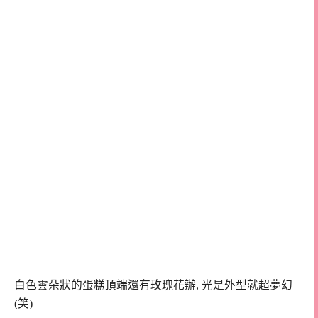
白色雲朵狀的蛋糕頂端還有玫瑰花辦, 光是外型就超夢幻
(笑)