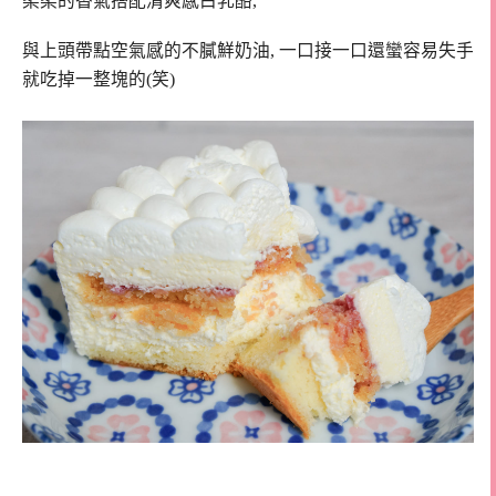
柔柔的香氣搭配清爽感白乳酪,
與上頭帶點空氣感的不膩鮮奶油, 一口接一口還蠻容易失手
就吃掉一整塊的(笑)