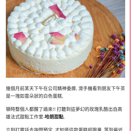
幾個月前某天下午在公司精神委靡, 滑手機看到朋友下午茶
是一塊如雲朵狀的白色蛋糕,
頓時整個人都醒了過來!! 打聽到這夢幻的玫瑰乳酪出自高
雄法式甜點工作室-
哈朗甜點
,
立刻打電話去詢問預定, 才知道這款蛋糕超限量, 等到最近