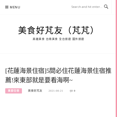
Skip
MENU
to
content
美食好芃友（芃芃）
高雄美食 台南美食 全台旅遊 國外旅遊
[花蓮海景住宿]5間必住花蓮海景住宿推
薦!來東部就是要看海啊~
東部住宿
美食好芃友
2021-08-21
0