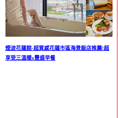
煙波花蓮館-超質感花蓮市區海景飯店推薦!超
享受三溫暖x豐盛早餐