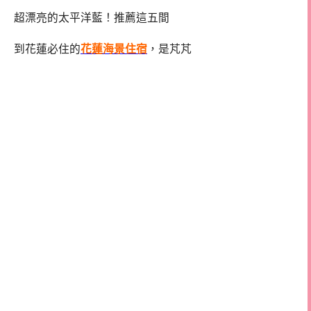
超漂亮的太平洋藍！推薦這五間
到花蓮必住的
花蓮海景住宿
，是芃芃