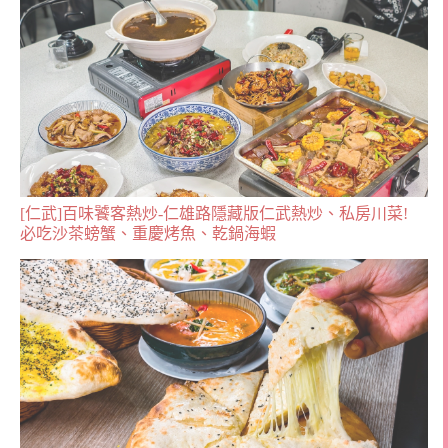
[仁武]百味饕客熱炒-仁雄路隱藏版仁武熱炒、私房川菜!
必吃沙茶螃蟹、重慶烤魚、乾鍋海蝦