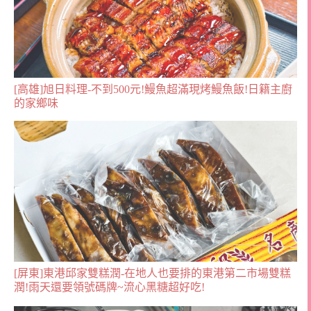
[高雄]旭日料理-不到500元!鰻魚超滿現烤鰻魚飯!日籍主廚
的家鄉味
[屏東]東港邱家雙糕潤-在地人也要排的東港第二市場雙糕
潤!雨天還要領號碼牌~流心黑糖超好吃!