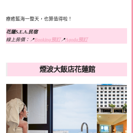
療癒藍海一整天，也算值得啦！
花蓮S.E.A.民宿
線上房價：📍
Booking預訂
📍
Agoda預訂
煙波大飯店花蓮館