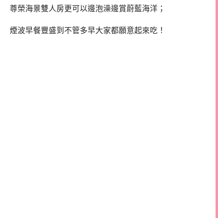
尊榮海景雙人房更可以邊泡澡邊賞蔚藍海洋；
煙波早餐豐盛到不管多早大家都願意起來吃！