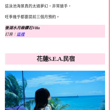
這泳池海景真的太過夢幻，非常搶手，
旺季幾乎都要提前三個月預約。
後湖水月綠鑽石Villa
訂房：
這裡
花蓮S.E.A.民宿