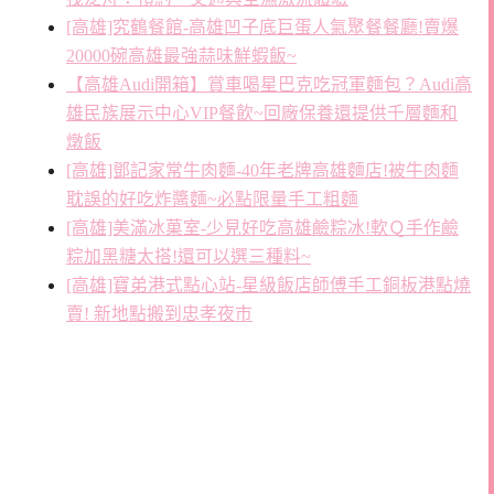
[高雄]究鶴餐館-高雄凹子底巨蛋人氣聚餐餐廳!賣爆
20000碗高雄最強蒜味鮮蝦飯~
【高雄Audi開箱】賞車喝星巴克吃冠軍麵包？Audi高
雄民族展示中心VIP餐飲~回廠保養還提供千層麵和
燉飯
[高雄]鄧記家常牛肉麵-40年老牌高雄麵店!被牛肉麵
耽誤的好吃炸醬麵~必點限量手工粗麵
[高雄]美滿冰菓室-少見好吃高雄鹼粽冰!軟Ｑ手作鹼
粽加黑糖太搭!還可以選三種料~
[高雄]寶弟港式點心站-星級飯店師傅手工銅板港點燒
賣! 新地點搬到忠孝夜市