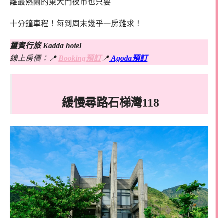
離最熱鬧的東大門夜市也只要
十分鐘車程！每到周末幾乎一房難求！
璽賓行旅 Kadda hotel
線上房價：📍
Booking預訂
📍
Agoda預訂
緩慢尋路石梯灣118