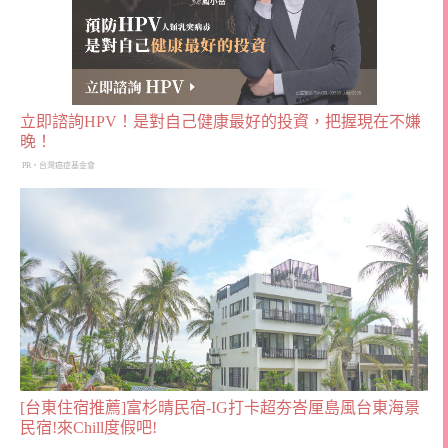
立即諮詢HPV！是對自己健康最好的投資，把握現在不嫌
晚！
PR・台灣癌症基金會
[台東住宿推薦]富杉晴民宿-IG打卡超夯峇厘島風台東海景
民宿!來Chill度假吧!