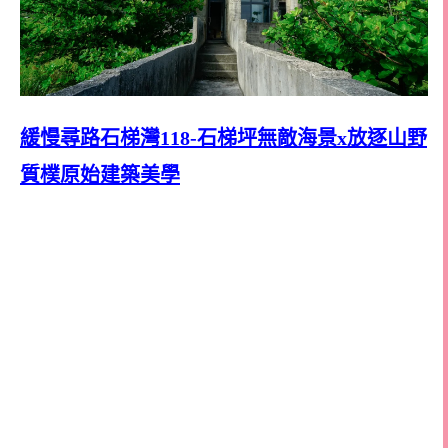
緩慢尋路石梯灣118-石梯坪無敵海景x放逐山野
質樸原始建築美學