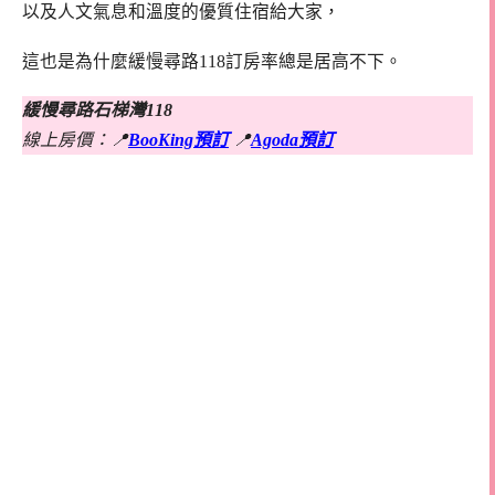
以及人文氣息和溫度的優質住宿給大家，
這也是為什麼緩慢尋路118訂房率總是居高不下。
緩慢尋路石梯灣118
線上房價：
📍
BooKing預訂
📍
Agoda預訂