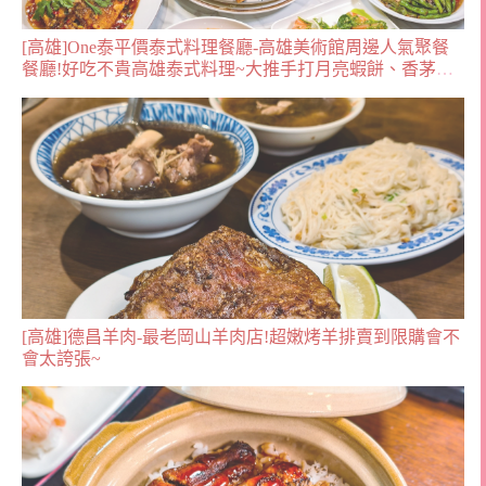
[高雄]One泰平價泰式料理餐廳-高雄美術館周邊人氣聚餐
餐廳!好吃不貴高雄泰式料理~大推手打月亮蝦餅、香茅辣
炒蝦
[高雄]德昌羊肉-最老岡山羊肉店!超嫩烤羊排賣到限購會不
會太誇張~