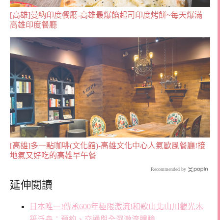
[高雄]曼納印度餐廳-高雄最爆餡起司印度烤餅~每天爆滿
高雄印度餐廳
[高雄]多一點咖啡(文化館)-高雄文化中心人氣歐風餐廳!接
地氣又好吃的高雄早午餐
Recommended by
延伸閱讀
日本唯一!傳承600年極限激流!和歌山北山川觀光木
筏泛舟：預約、交通與全濕激流體驗