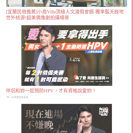
[宜蘭民宿推薦]小島Villa頂級人文渡假會館-獨享藍天綠地
世外桃源!超美偶像劇拍攝場景
伴侶和妳一起預防HPV，才有資格說愛妳！
PR・台灣癌症基金會