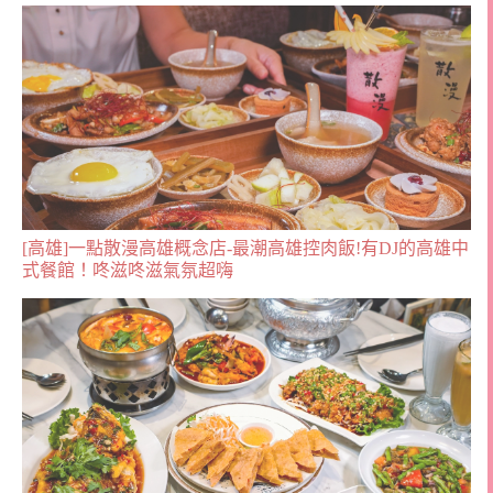
[高雄]一點散漫高雄概念店-最潮高雄控肉飯!有DJ的高雄中
式餐館！咚滋咚滋氣氛超嗨