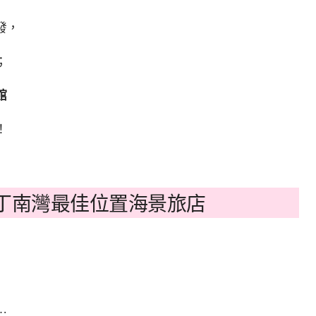
發，
；
館
！
丁南灣最佳位置海景旅店
…