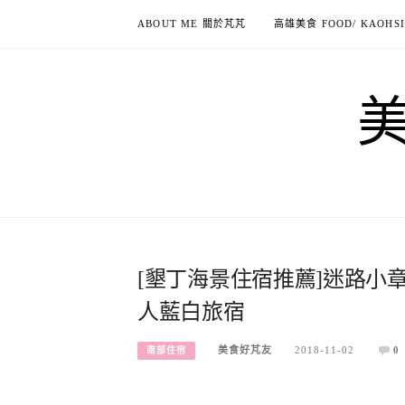
Skip
ABOUT ME 關於芃芃
高雄美食 FOOD/ KAOHS
to
content
[墾丁海景住宿推薦]迷路小
人藍白旅宿
美食好芃友
2018-11-02
0
南部住宿