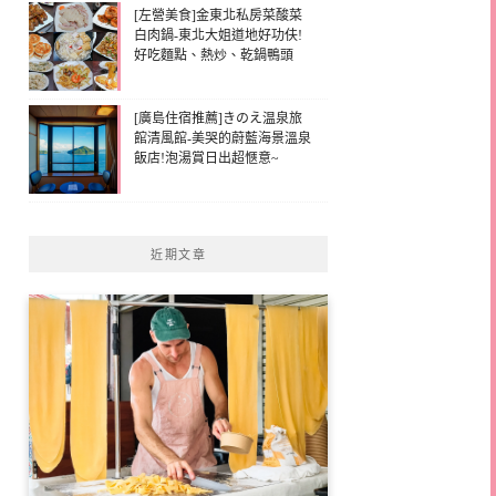
[左營美食]金東北私房菜酸菜
白肉鍋-東北大姐道地好功伕!
好吃麵點、熱炒、乾鍋鴨頭
[廣島住宿推薦]きのえ温泉旅
館清風館-美哭的蔚藍海景溫泉
飯店!泡湯賞日出超愜意~
近期文章