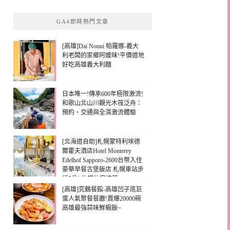
GA4即時熱門文章
[高雄]Dai Nonni 帕羅娜-義大
利老闆的家鄉阿嬤味!平價道地
好吃高雄義大利麵
日本唯一!傳承600年極限激流!
和歌山北山川觀光木筏泛舟：
預約、交通與全濕激流體驗
[北海道自助]札幌蒙特利埃德
爾霍夫酒店Hotel Monterey
Edelhof Sapporo-2600台幣入住
豪華早餐古堡飯店 札幌車站步
行5分! 札幌住宿推薦
[高雄]究鶴餐館-高雄凹子底巨
蛋人氣聚餐餐廳!賣爆20000碗
高雄最強蒜味鮮蝦飯~