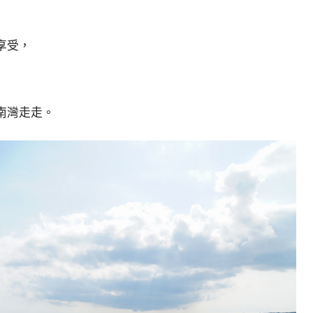
享受，
南灣走走。