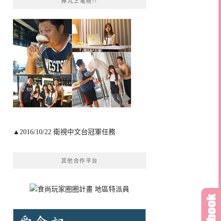
捧芃上電視!!
▲2016/10/22 衛視中文台冠軍任務
其他合作平台