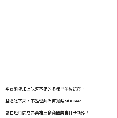
平實消費加上味道不錯的多樣早午餐選擇，
整體吃下來，不難理解為何
覓蒔MissFood
會在短時間成為
高雄三多商圈美食
打卡新寵！