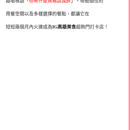
超嗆標語「
你有什麼資格說我胖
」，帶點個性的
用餐空間以及多樣選擇的餐點，都讓它在
短短兩個月內火速成為
IG高雄美食
超熱門打卡店！