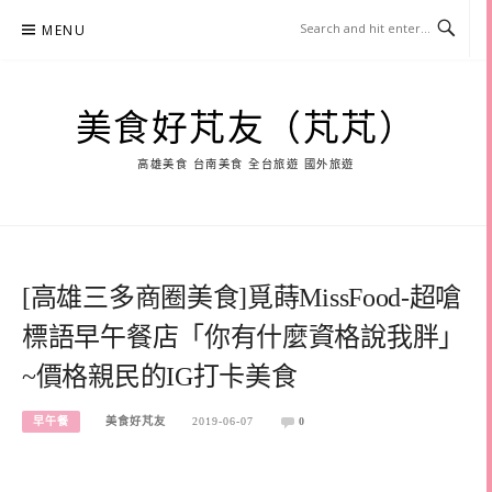
Skip
MENU
to
content
美食好芃友（芃芃）
高雄美食 台南美食 全台旅遊 國外旅遊
[高雄三多商圈美食]覓蒔MissFood-超嗆
標語早午餐店「你有什麼資格說我胖」
~價格親民的IG打卡美食
早午餐
美食好芃友
2019-06-07
0