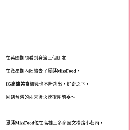
在英國期間看到身邊三個朋友
在幾星期內陸續去了
覓蒔MissFood
，
IG高雄美食
標籤也不斷跳出，好奇之下，
回到台灣的兩天後火速揪團前委～
覓蒔MissFood
位在高雄三多商圈文橫路小巷內，