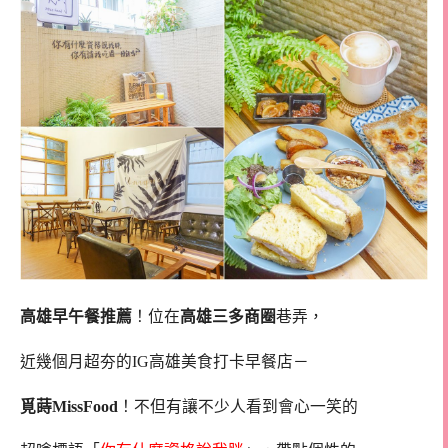
高雄早午餐推薦
！位在
高雄三多商圈
巷弄，
近幾個月超夯的IG高雄美食打卡早餐店－
覓蒔MissFood
！不但有讓不少人看到會心一笑的