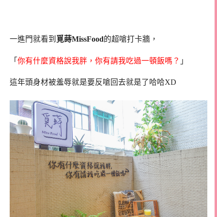
一進門就看到
覓蒔MissFood
的超嗆打卡牆，
「
你有什麼資格說我胖，你有請我吃過一頓飯嗎？
」
這年頭身材被羞辱就是要反嗆回去就是了哈哈XD