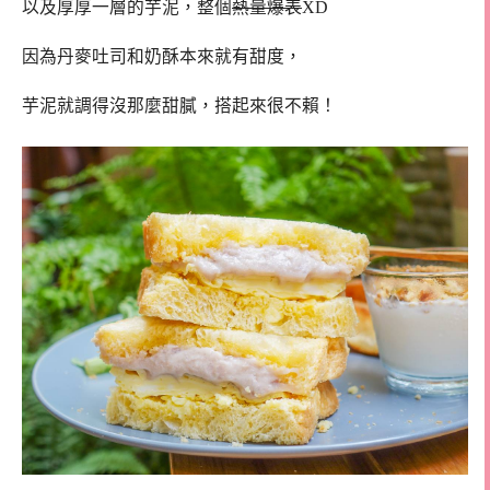
以及厚厚一層的芋泥，整個
熱量爆表
XD
因為丹麥吐司和奶酥本來就有甜度，
芋泥就調得沒那麼甜膩，搭起來很不賴！