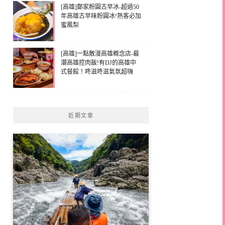
[高雄]鄭家粉圓古早冰-超過50
年高雄古早味粉圓冰!熟客必加
蜜鳳梨
[高雄]一點散漫高雄概念店-最
潮高雄控肉飯!有DJ的高雄中
式餐館！咚滋咚滋氣氛超嗨
近期文章