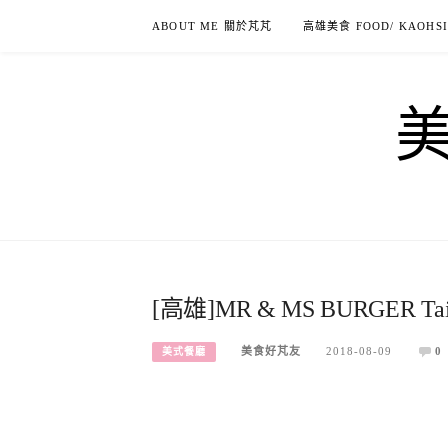
Skip
ABOUT ME 關於芃芃
高雄美食 FOOD/ KAOHS
to
content
[高雄]MR & MS BURGE
美食好芃友
2018-08-09
0
美式餐廳