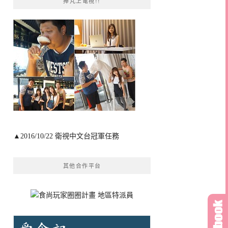
捧芃上電視!!
▲2016/10/22 衛視中文台冠軍任務
其他合作平台