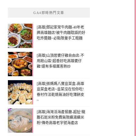
GA4即時熱門文章
[高雄]鄧記家常牛肉麵-40年老
牌高雄麵店!被牛肉麵耽誤的好
吃炸醬麵~必點限量手工粗麵
[高雄]山頂居甕仔雞自由店-不
用跑山區!超香好吃高雄甕仔
雞!還有多樣厲害熱炒
[高雄]張媽媽八寶韭菜盒-高雄
韭菜盒老店~韭菜沒在怕你吃!
眷村作法乾烙無油好吃薄餅皮
~
[高雄]海灣活海產餐廳-超扯!龍
膽石斑米粉免費無限續湯續米
粉!傳奇高雄老字號海產店