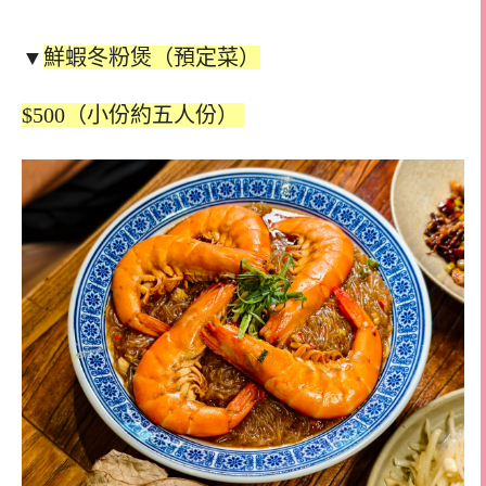
▼
鮮蝦冬粉煲（預定菜）
$500（小份約五人份）