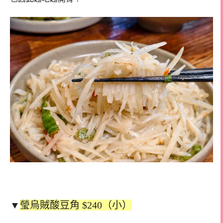
▼
瑩烏賊酸豆角 $240（小）