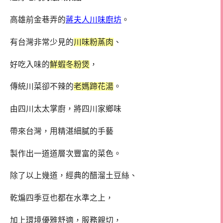
高雄前金巷弄的
蔣夫人川味廚坊
。
有台灣非常少見的
川味粉蒸肉
、
好吃入味的
鮮蝦冬粉煲
，
傳統川菜卻不辣的
老媽蹄花湯
。
由四川太太掌廚，將四川家鄉味
帶來台灣，用精湛細膩的手藝
製作出一道道層次豐富的菜色。
除了以上幾道，經典的醋溜土豆絲、
乾煸四季豆也都在水準之上，
加上環境優雅舒適，服務親切，