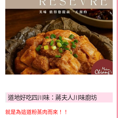
道地好吃四川味：蔣夫人川味廚坊
就是為這道粉蒸肉而來！！