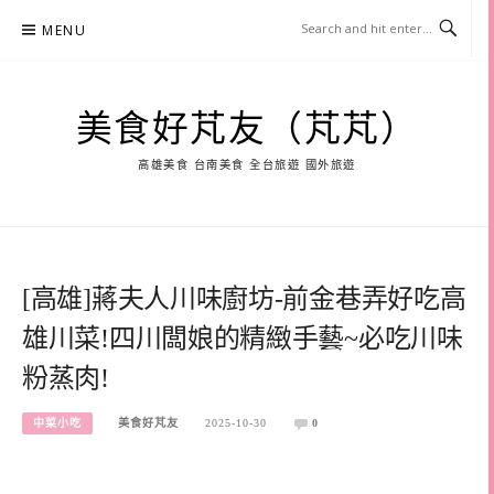
Skip
MENU
to
content
美食好芃友（芃芃）
高雄美食 台南美食 全台旅遊 國外旅遊
[高雄]蔣夫人川味廚坊-前金巷弄好吃高
雄川菜!四川闆娘的精緻手藝~必吃川味
粉蒸肉!
中菜小吃
美食好芃友
2025-10-30
0