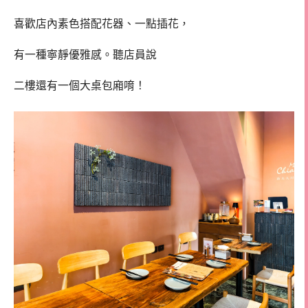
喜歡店內素色搭配花器、一點插花，
有一種寧靜優雅感。聽店員說
二樓還有一個大桌包廂唷！