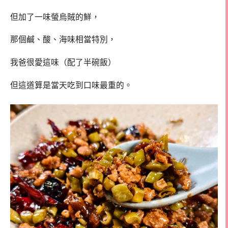
但加了一味螢烏賊的鮮，
那個鹹、酸、海味相當特別，
我爸很愛這味（配了半碗飯）
但這道算是當天吃到口味最重的。