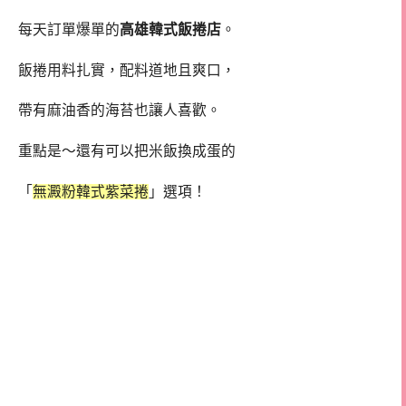
每天訂單爆單的
高雄韓式飯捲店
。
飯捲用料扎實，配料道地且爽口，
帶有麻油香的海苔也讓人喜歡。
重點是～還有可以把米飯換成蛋的
「
無澱粉韓式紫菜捲
」選項！