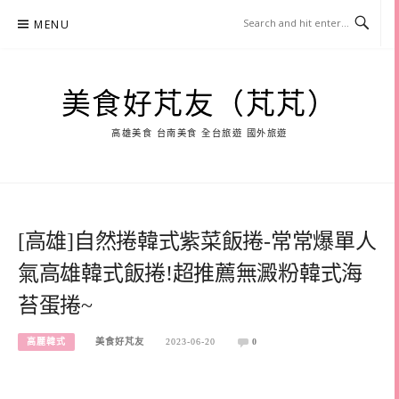
Skip
MENU
to
content
美食好芃友（芃芃）
高雄美食 台南美食 全台旅遊 國外旅遊
[高雄]自然捲韓式紫菜飯捲-常常爆單人
氣高雄韓式飯捲!超推薦無澱粉韓式海
苔蛋捲~
高麗韓式
美食好芃友
2023-06-20
0