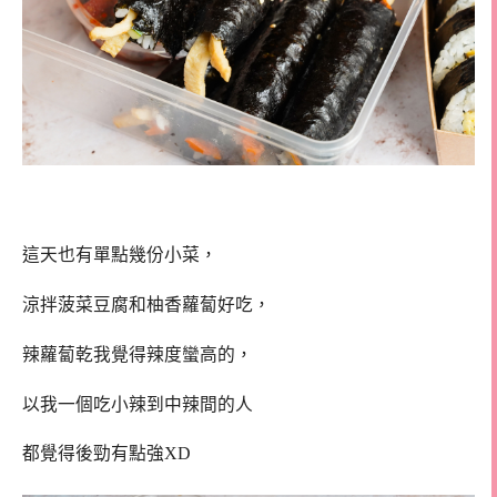
這天也有單點幾份小菜，
涼拌菠菜豆腐和柚香蘿蔔好吃，
辣蘿蔔乾我覺得辣度蠻高的，
以我一個吃小辣到中辣間的人
都覺得後勁有點強XD