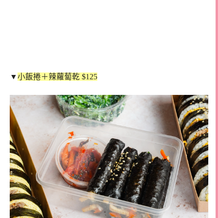
▼
小飯捲＋辣蘿蔔乾 $125