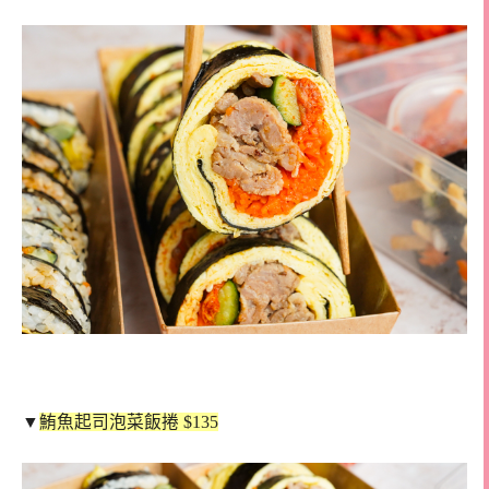
▼
鮪魚起司泡菜飯捲 $135