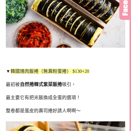
▼
韓國燒肉飯捲（無澱粉蛋捲） $130+20
最初被
自然捲韓式紫菜飯捲
吸引，
最主要它有把米飯換成全蛋的選項！
整卷都是蛋皮的壽司捲好誘人啊啊～