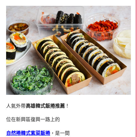
人氣外帶
高雄韓式飯捲推薦
！
位在新興區復興一路上的
自然捲韓式紫菜飯捲
，是一間