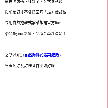
幾百個飯捲這樣訂購，請大家務必
提前預訂才不會撲空唷！最方便訂餐
是用
自然捲韓式紫菜飯捲
官方line
@925hymtt 點餐，品項金額都清楚！
之所以知道
自然捲韓式紫菜飯捲
，
是看到好友訂購且打卡說好吃！