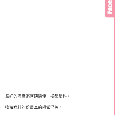
煮好的海產粥阿姨隨便一撈都是料，
這海鮮料的份量真的相當浮誇。