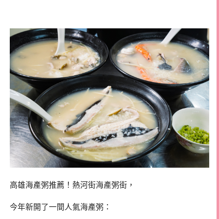
河街海產粥
高雄海產粥推薦！熱河街海產粥街，
今年新開了一間人氣海產粥：