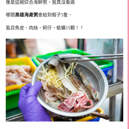
像是這碗綜合海鮮粥，我真沒看過
哪間
高雄海產粥
會給到蝦子5隻、
虱目魚皮、肉絲、蚵仔、蛤蠣15顆！！