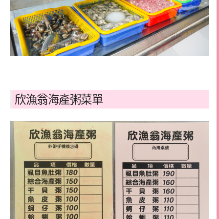
欣漁翁海產粥菜單