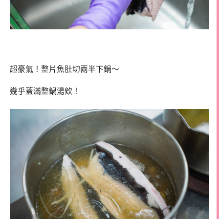
超豪氣！整片魚肚切兩半下鍋～
幾乎蓋滿整鍋湯欸！