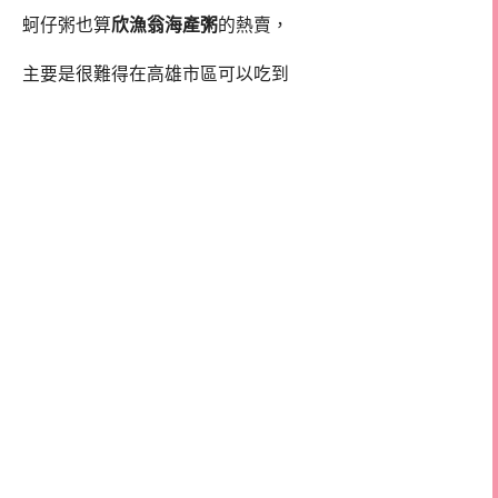
蚵仔粥也算
欣漁翁海產粥
的熱賣，
主要是很難得在高雄市區可以吃到