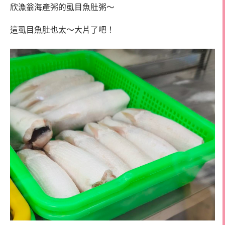
欣漁翁海產粥的虱目魚肚粥～
這虱目魚肚也太～大片了吧！