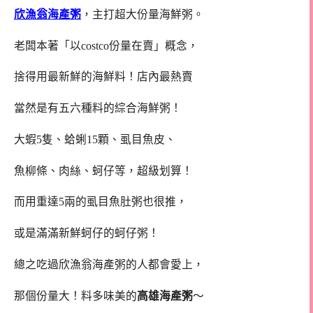
欣漁翁海產粥
，主打超大份量海鮮粥。
老闆本著「以costco份量在賣」概念，
捨得用最新鮮的海鮮料！店內最熱賣
當然是有五六種料的綜合海鮮粥！
大蝦5隻、蛤蜊15顆、虱目魚皮、
魚柳條、肉絲、蚵仔等，超級划算！
而用重達5兩的虱目魚肚粥也很推，
或是滿滿新鮮蚵仔的蚵仔粥！
總之吃過欣漁翁海產粥的人都會愛上，
那個份量大！料多味美的
高雄海產粥
～