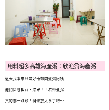
用料超多高雄海產粥：欣漁翁海產粥
這天我本來只是好奇想問煮粥阿姨
他們料哪裡買，結果！！看她煮粥
真的嚇一跳欸！料也放太多了吧～