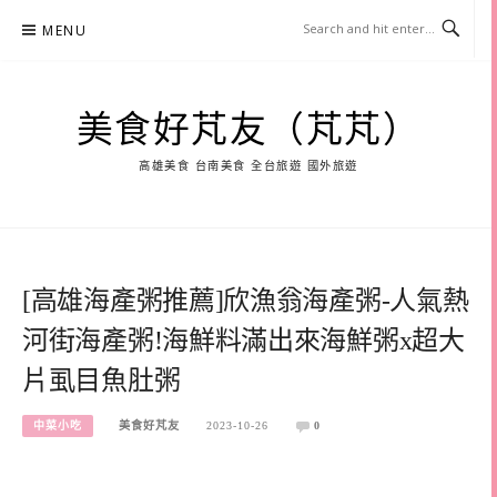
Skip
MENU
to
content
美食好芃友（芃芃）
高雄美食 台南美食 全台旅遊 國外旅遊
[高雄海產粥推薦]欣漁翁海產粥-人氣熱
河街海產粥!海鮮料滿出來海鮮粥x超大
片虱目魚肚粥
中菜小吃
美食好芃友
2023-10-26
0