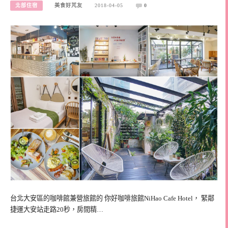
北部住宿
美食好芃友
2018-04-05
0
台北大安區的咖啡館兼營旅館的 你好咖啡旅館NiHao Cafe Hotel， 緊鄰
捷運大安站走路20秒，房間精…