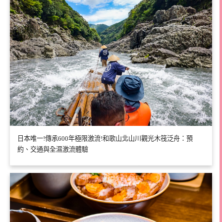
日本唯一!傳承600年極限激流!和歌山北山川觀光木筏泛舟：預
約、交通與全濕激流體驗