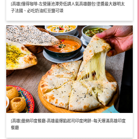
[高雄]懂得咖啡-左營蓮池潭旁低調人氣高雄麵包!塗醬最大器明太
子法國、必吃奶油紅豆鹽可頌
[高雄]曼納印度餐廳-高雄最爆餡起司印度烤餅~每天爆滿高雄印度
餐廳