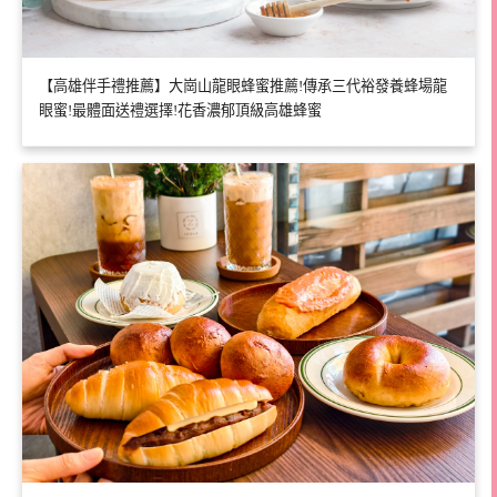
【高雄伴手禮推薦】大崗山龍眼蜂蜜推薦!傳承三代裕發養蜂場龍
眼蜜!最體面送禮選擇!花香濃郁頂級高雄蜂蜜