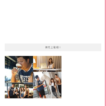
捧芃上電視!!