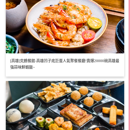
[高雄]究鶴餐館-高雄凹子底巨蛋人氣聚餐餐廳!賣爆20000碗高雄最
強蒜味鮮蝦飯~