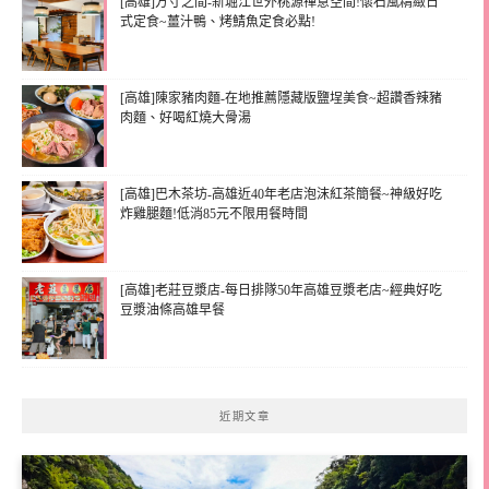
[高雄]方寸之間-新堀江世外桃源禪意空間!懷石風精緻日
式定食~薑汁鴨、烤鯖魚定食必點!
[高雄]陳家豬肉麵-在地推薦隱藏版鹽埕美食~超讚香辣豬
肉麵、好喝紅燒大骨湯
[高雄]巴木茶坊-高雄近40年老店泡沫紅茶簡餐~神級好吃
炸雞腿麵!低消85元不限用餐時間
[高雄]老莊豆漿店-每日排隊50年高雄豆漿老店~經典好吃
豆漿油條高雄早餐
近期文章