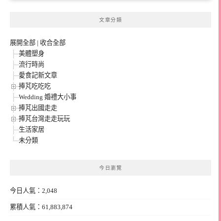
文章分類
展開全部
|
收合全部
美體塑身
流行時尚
愛食記新文章
捧芃吃吃吃
Wedding 婚禮大小事
捧芃出國走走
捧芃台灣走走玩玩
生活家居
未分類
今日瀏覽
今日人氣：2,048
累積人氣：61,883,874