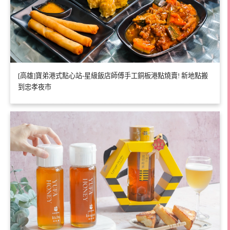
[高雄]寶弟港式點心站-星級飯店師傅手工銅板港點燒賣! 新地點搬
到忠孝夜市