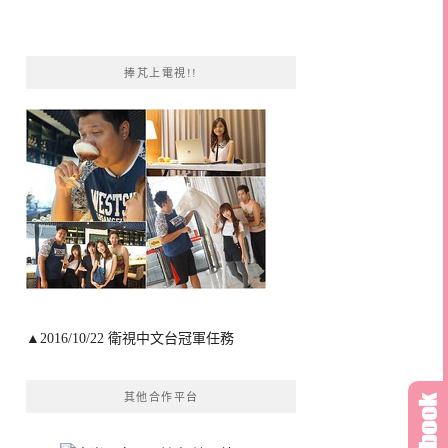
捧芃上電視!!
▲2016/10/22 衛視中文台冠軍任務
其他合作平台