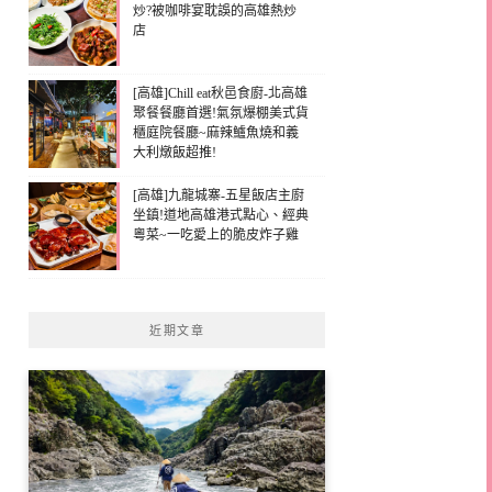
炒?被咖啡宴耽誤的高雄熱炒
店
[高雄]Chill eat秋邑食廚-北高雄
聚餐餐廳首選!氣氛爆棚美式貨
櫃庭院餐廳~麻辣鱸魚燒和義
大利燉飯超推!
[高雄]九龍城寨-五星飯店主廚
坐鎮!道地高雄港式點心、經典
粵菜~一吃愛上的脆皮炸子雞
近期文章