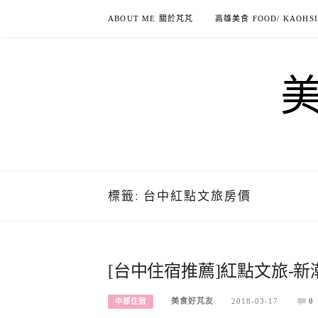
Skip
ABOUT ME 關於芃芃
高雄美食 FOOD/ KAOHS
to
content
標籤:
台中紅點文旅房價
[台中住宿推薦]紅點文旅-
美食好芃友
2018-03-17
0
中部住宿