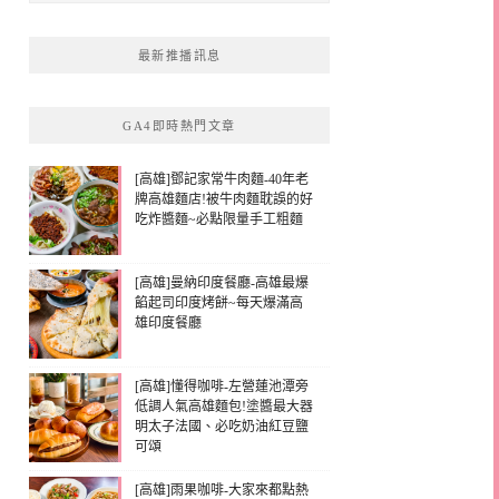
最新推播訊息
GA4即時熱門文章
[高雄]鄧記家常牛肉麵-40年老
牌高雄麵店!被牛肉麵耽誤的好
吃炸醬麵~必點限量手工粗麵
[高雄]曼納印度餐廳-高雄最爆
餡起司印度烤餅~每天爆滿高
雄印度餐廳
[高雄]懂得咖啡-左營蓮池潭旁
低調人氣高雄麵包!塗醬最大器
明太子法國、必吃奶油紅豆鹽
可頌
[高雄]雨果咖啡-大家來都點熱