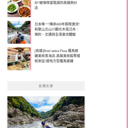
炒?被咖啡宴耽誤的高雄熱炒
店
日本唯一!傳承600年極限激流!
和歌山北山川觀光木筏泛舟：
預約、交通與全濕激流體驗
[高雄]Rom’antica Pizza 羅馬披
薩美術青海店-高雄美術館聚餐
就來這!道地方型羅馬披薩
近期文章