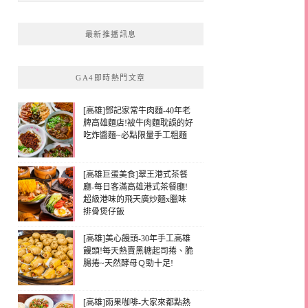
最新推播訊息
GA4即時熱門文章
[高雄]鄧記家常牛肉麵-40年老
牌高雄麵店!被牛肉麵耽誤的好
吃炸醬麵~必點限量手工粗麵
[高雄巨蛋美食]翠王港式茶餐
廳-每日客滿高雄港式茶餐廳!
超級港味的飛天廣炒麵x臘味
排骨煲仔飯
[高雄]美心饅頭-30年手工高雄
饅頭!每天熱賣黑糖起司捲、脆
腸捲~天然酵母Ｑ勁十足!
[高雄]雨果咖啡-大家來都點熱