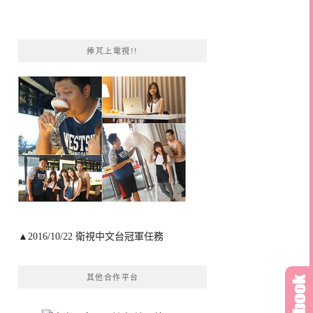
捧芃上電視!!
▲2016/10/22 衛視中文台冠軍任務
其他合作平台