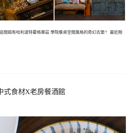
間超有哈利波特霍格華茲 學院餐桌空間風格的奇幻古堡!! 最近剛
上中式食材X老房餐酒館