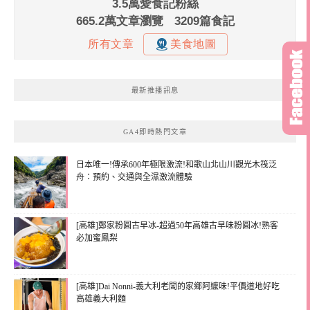
最新推播訊息
GA4即時熱門文章
日本唯一!傳承600年極限激流!和歌山北山川觀光木筏泛
舟：預約、交通與全濕激流體驗
[高雄]鄭家粉圓古早冰-超過50年高雄古早味粉圓冰!熟客
必加蜜鳳梨
[高雄]Dai Nonni-義大利老闆的家鄉阿嬤味!平價道地好吃
高雄義大利麵