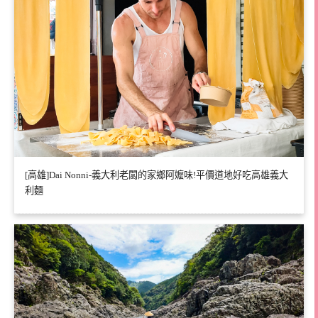
[高雄]Dai Nonni-義大利老闆的家鄉阿嬤味!平價道地好吃高雄義大
利麵