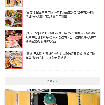
[高雄]鄧記家常牛肉麵-40年老牌高雄麵店!被牛肉麵耽誤
的好吃炸醬麵~必點限量手工粗麵
[楠梓美食]肉多多火鍋楠梓德民店-高C/P值楠梓火鍋!40種
蔬菜自助吧吃到飽~會員入會送肉、生日送肉蛋糕~大推肉
多多酸菜魚(詳解新吃法)
[高雄]巴木茶坊-高雄近40年老店泡沫紅茶簡餐~神級好吃
炸雞腿麵!低消85元不限用餐時間
近期文章