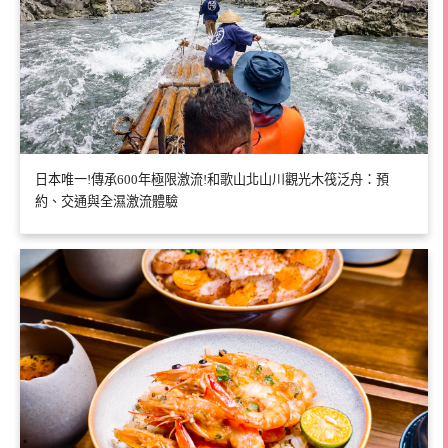
日本唯一!傳承600年極限激流!和歌山北山川觀光木筏泛舟：預
約、交通與全濕激流體驗