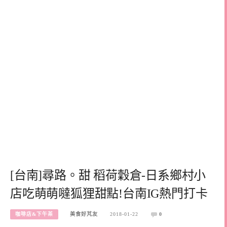
[台南]尋路。甜 稻荷穀倉-日系鄉村小
店吃萌萌噠狐狸甜點!台南IG熱門打卡
咖啡店&下午茶
美食好芃友
2018-01-22
0