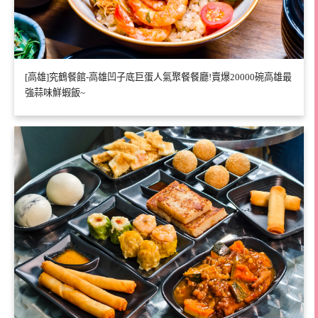
[高雄]究鶴餐館-高雄凹子底巨蛋人氣聚餐餐廳!賣爆20000碗高雄最
強蒜味鮮蝦飯~