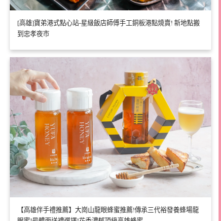
[高雄]寶弟港式點心站-星級飯店師傅手工銅板港點燒賣! 新地點搬
到忠孝夜市
【高雄伴手禮推薦】大崗山龍眼蜂蜜推薦!傳承三代裕發養蜂場龍
眼蜜!最體面送禮選擇!花香濃郁頂級高雄蜂蜜