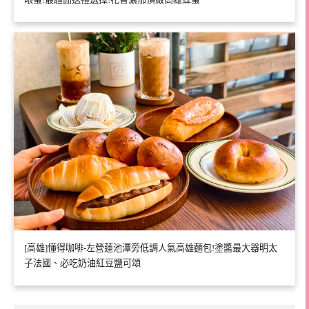
[高雄]懂得咖啡-左營蓮池潭旁低調人氣高雄麵包!塗醬最大器明太
子法國、必吃奶油紅豆鹽可頌