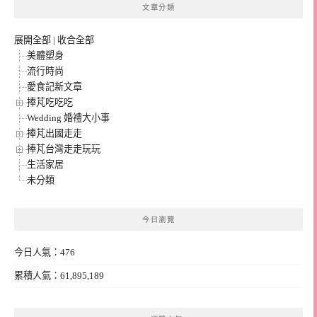
文章分類
展開全部
|
收合全部
美體塑身
流行時尚
愛食記新文章
捧芃吃吃吃
Wedding 婚禮大小事
捧芃出國走走
捧芃台灣走走玩玩
生活家居
未分類
今日瀏覽
今日人氣：476
累積人氣：61,895,189