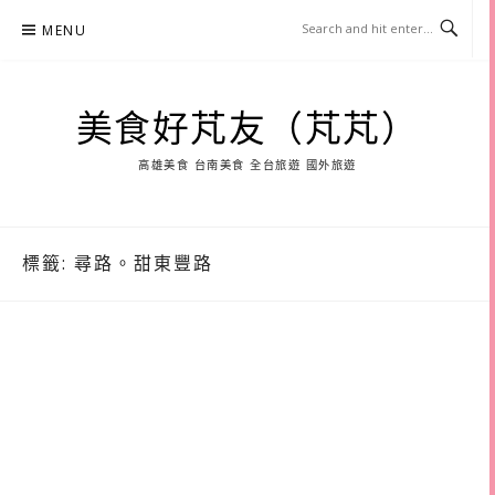
Skip
MENU
to
content
美食好芃友（芃芃）
高雄美食 台南美食 全台旅遊 國外旅遊
標籤:
尋路。甜東豐路