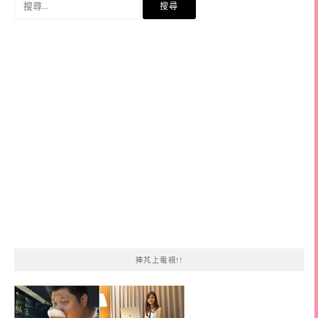
尋
關
鍵
字:
捧芃上電視!!