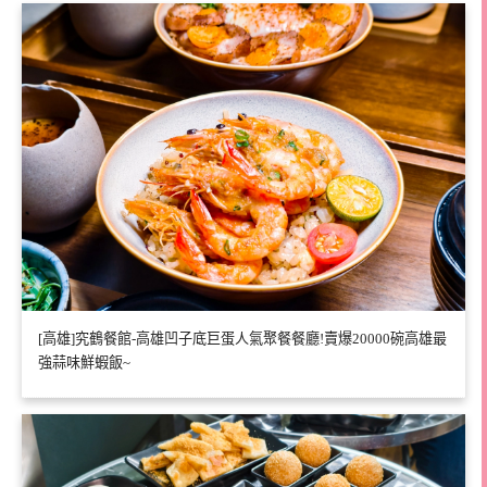
[高雄]究鶴餐館-高雄凹子底巨蛋人氣聚餐餐廳!賣爆20000碗高雄最
強蒜味鮮蝦飯~