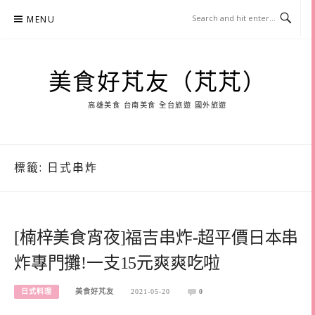
Skip
MENU
to
content
美食好芃友（芃芃）
高雄美食 台南美食 全台旅遊 國外旅遊
標籤:
日式串炸
[楠梓美食宵夜]福吉串炸-超平價日本串
炸專門攤!一支15元爽爽吃啦
日式料理
美食好芃友
2021-05-20
0