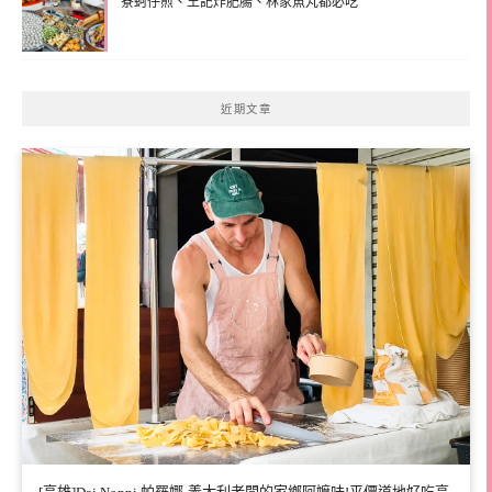
寮蚵仔煎、王記炸肥腸、林家魚丸都必吃
近期文章