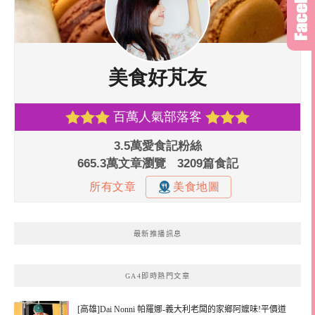
最新推播訊息
GA4即時熱門文章
[高雄]Dai Nonni 帕羅娜-義大利老闆的家鄉阿嬤味!平價道