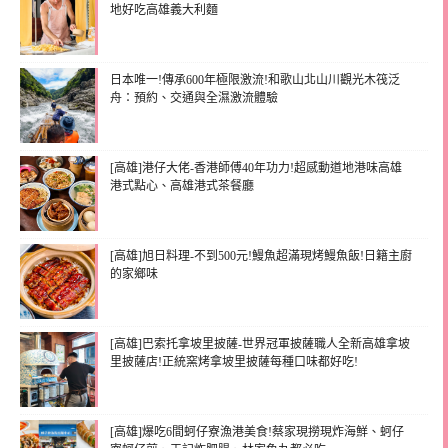
地好吃高雄義大利麵
日本唯一!傳承600年極限激流!和歌山北山川觀光木筏泛
舟：預約、交通與全濕激流體驗
[高雄]港仔大佬-香港師傅40年功力!超感動道地港味高雄
港式點心、高雄港式茶餐廳
[高雄]旭日料理-不到500元!鰻魚超滿現烤鰻魚飯!日籍主廚
的家鄉味
[高雄]巴索托拿坡里披薩-世界冠軍披薩職人全新高雄拿坡
里披薩店!正統窯烤拿坡里披薩每種口味都好吃!
[高雄]爆吃6間蚵仔寮漁港美食!蔡家現撈現炸海鮮、蚵仔