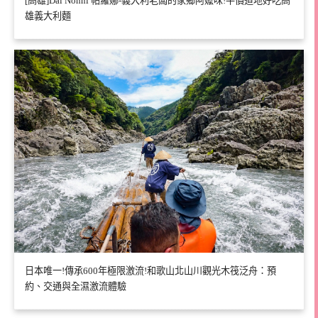
[高雄]Dai Nonni 帕羅娜-義大利老闆的家鄉阿嬤味!平價道地好吃高
雄義大利麵
日本唯一!傳承600年極限激流!和歌山北山川觀光木筏泛舟：預
約、交通與全濕激流體驗