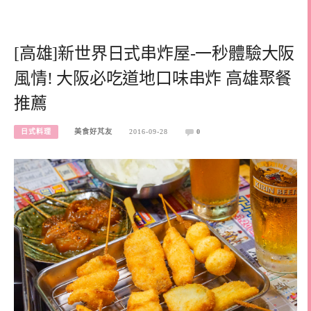
[高雄]新世界日式串炸屋-一秒體驗大阪
風情! 大阪必吃道地口味串炸 高雄聚餐
推薦
日式料理
美食好芃友
2016-09-28
0