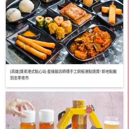
[高雄]寶弟港式點心站-星級飯店師傅手工銅板港點燒賣! 新地點搬
到忠孝夜市