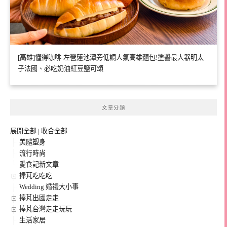
[高雄]懂得咖啡-左營蓮池潭旁低調人氣高雄麵包!塗醬最大器明太
子法國、必吃奶油紅豆鹽可頌
文章分類
展開全部
|
收合全部
美體塑身
流行時尚
愛食記新文章
捧芃吃吃吃
Wedding 婚禮大小事
捧芃出國走走
捧芃台灣走走玩玩
生活家居