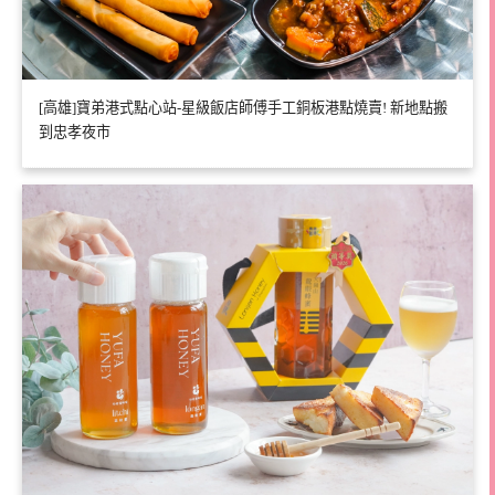
[高雄]寶弟港式點心站-星級飯店師傅手工銅板港點燒賣! 新地點搬
到忠孝夜市