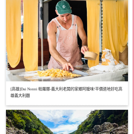
[高雄]Dai Nonni 帕羅娜-義大利老闆的家鄉阿嬤味!平價道地好吃高
雄義大利麵