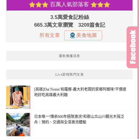
最新推播訊息
GA4即時熱門文章
[高雄]Dai Nonni 帕羅娜-義大利老闆的家鄉阿嬤味!平價道
地好吃高雄義大利麵
日本唯一!傳承600年極限激流!和歌山北山川觀光木筏泛
舟：預約、交通與全濕激流體驗