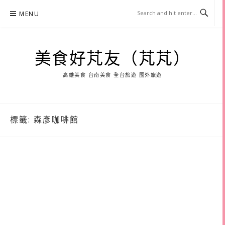
Skip
MENU
to
content
美食好芃友（芃芃）
高雄美食 台南美食 全台旅遊 國外旅遊
標籤:
森彥咖啡館