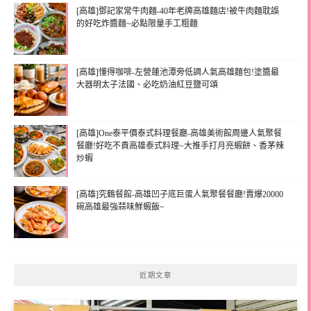
[高雄]鄧記家常牛肉麵-40年老牌高雄麵店!被牛肉麵耽誤
的好吃炸醬麵~必點限量手工粗麵
[高雄]懂得咖啡-左營蓮池潭旁低調人氣高雄麵包!塗醬最
大器明太子法國、必吃奶油紅豆鹽可頌
[高雄]One泰平價泰式料理餐廳-高雄美術館周邊人氣聚餐
餐廳!好吃不貴高雄泰式料理~大推手打月亮蝦餅、香茅辣
炒蝦
[高雄]究鶴餐館-高雄凹子底巨蛋人氣聚餐餐廳!賣爆20000
碗高雄最強蒜味鮮蝦飯~
近期文章