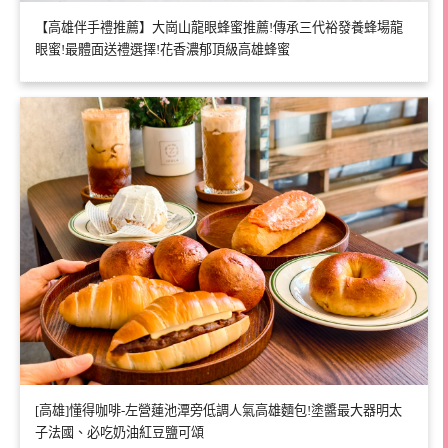
【高雄伴手禮推薦】大崗山龍眼蜂蜜推薦!傳承三代裕發養蜂場龍
眼蜜!最體面送禮選擇!花香濃郁頂級高雄蜂蜜
[高雄]懂得咖啡-左營蓮池潭旁低調人氣高雄麵包!塗醬最大器明太
子法國、必吃奶油紅豆鹽可頌