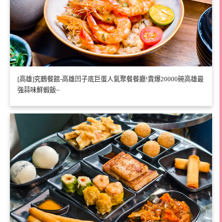
[高雄]究鶴餐館-高雄凹子底巨蛋人氣聚餐餐廳!賣爆20000碗高雄最
強蒜味鮮蝦飯~