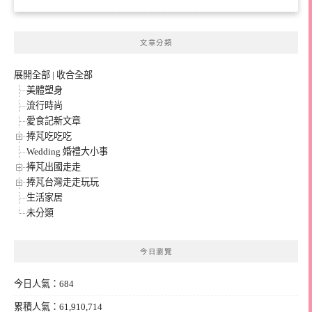
文章分類
展開全部
|
收合全部
美體塑身
流行時尚
愛食記新文章
捧芃吃吃吃
Wedding 婚禮大小事
捧芃出國走走
捧芃台灣走走玩玩
生活家居
未分類
今日瀏覽
今日人氣：684
累積人氣：61,910,714