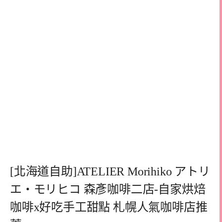
[北海道自助]ATELIER Morihiko アトリ
エ・モリヒコ 森彥咖啡二店-自家烘焙
咖啡x好吃手工甜點 札幌人氣咖啡店推