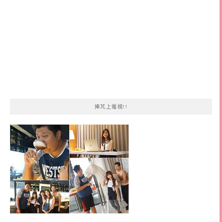
捧芃上電視!!