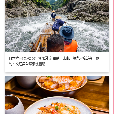
日本唯一!傳承600年極限激流!和歌山北山川觀光木筏泛舟：預
約、交通與全濕激流體驗