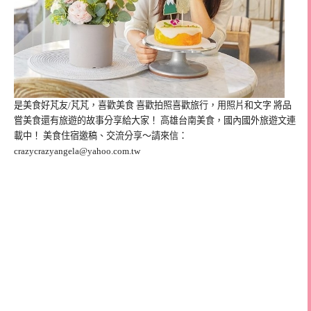
是美食好芃友/芃芃，喜歡美食 喜歡拍照喜歡旅行，用照片和文字 將品
嘗美食還有旅遊的故事分享給大家！ 高雄台南美食，國內國外旅遊文連
載中！ 美食住宿邀稿、交流分享～請來信：
crazycrazyangela@yahoo.com.tw