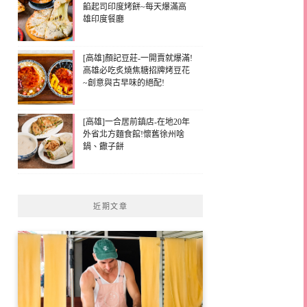
餡起司印度烤餅~每天爆滿高
雄印度餐廳
[高雄]顏記豆莊-一開賣就爆滿!
高雄必吃炙燒焦糖招牌烤豆花
~創意與古早味的絕配!
[高雄]一合居前鎮店-在地20年
外省北方麵食館!懷舊徐州啥
鍋、饊子餅
近期文章