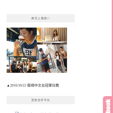
捧芃上電視!!
▲2016/10/22 衛視中文台冠軍任務
其他合作平台