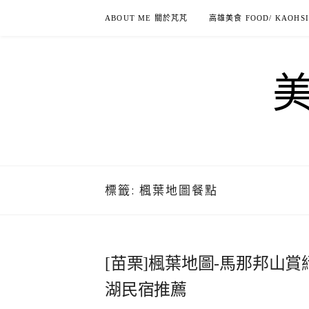
Skip
ABOUT ME 關於芃芃
高雄美食 FOOD/ KAOHS
to
content
標籤:
楓葉地圖餐點
[苗栗]楓葉地圖-馬那邦山
湖民宿推薦