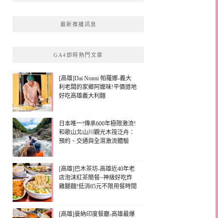
最新推播訊息
GA4即時熱門文章
[高雄]Dai Nonni 帕羅娜-義大
利老闆的家鄉阿嬤味!平價道地
好吃高雄義大利麵
日本唯一!傳承600年極限激流!
和歌山北山川觀光木筏泛舟：
預約、交通與全濕激流體驗
[高雄]巴木茶坊-高雄近40年老
店泡沫紅茶簡餐~神級好吃炸
雞腿麵!低消85元不限用餐時間
[高雄]曼納印度餐廳-高雄最爆