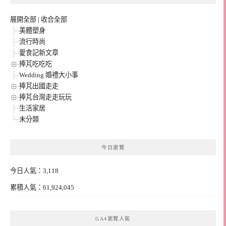
展開全部
|
收合全部
美體塑身
流行時尚
愛食記新文章
捧芃吃吃吃
Wedding 婚禮大小事
捧芃出國走走
捧芃台灣走走玩玩
生活家居
未分類
今日瀏覽
今日人氣：3,118
累積人氣：61,924,045
GA4瀏覽人氣