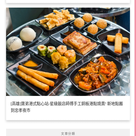
[高雄]寶弟港式點心站-星級飯店師傅手工銅板港點燒賣! 新地點搬
到忠孝夜市
文章分類