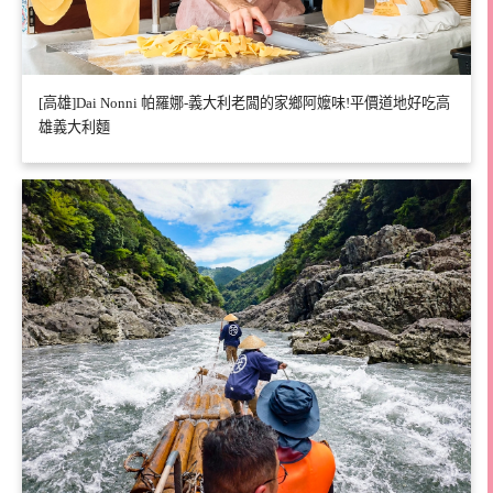
[高雄]Dai Nonni 帕羅娜-義大利老闆的家鄉阿嬤味!平價道地好吃高
雄義大利麵