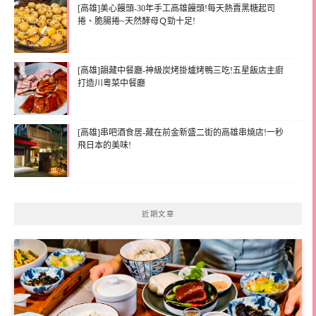
[高雄]美心饅頭-30年手工高雄饅頭!每天熱賣黑糖起司
捲、脆腸捲~天然酵母Ｑ勁十足!
[高雄]韻藏中餐廳-神級炭烤掛爐烤鴨三吃!五星飯店主廚
打造川粵菜中餐廳
[高雄]串吧酒食居-藏在前金新盛二街的高雄串燒店!一秒
飛日本的美味!
近期文章