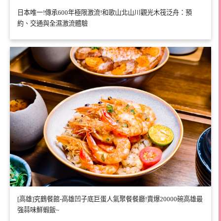
日本唯一!傳承600年極限激流!和歌山北山川觀光木筏泛舟：預
約、交通與全濕激流體驗
[高雄]究鶴餐館-高雄凹子底巨蛋人氣聚餐餐廳!賣爆20000碗高雄最
強蒜味鮮蝦飯~