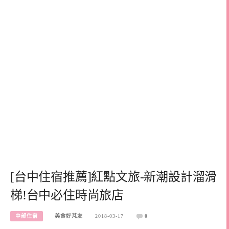
[台中住宿推薦]紅點文旅-新潮設計溜滑
梯!台中必住時尚旅店
中部住宿
美食好芃友
2018-03-17
0