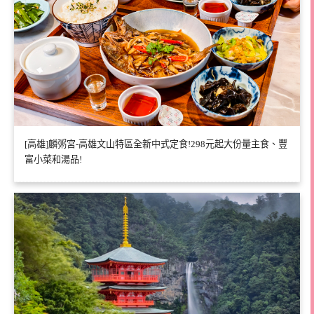
[高雄]麟粥宮-高雄文山特區全新中式定食!298元起大份量主食、豐
富小菜和湯品!