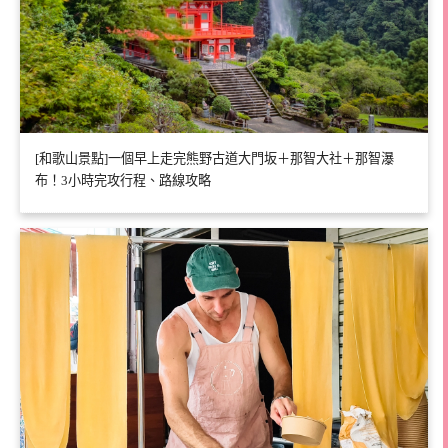
[和歌山景點]一個早上走完熊野古道大門坂＋那智大社＋那智瀑
布！3小時完攻行程、路線攻略