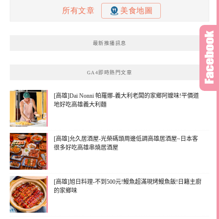
最新推播訊息
GA4即時熱門文章
[高雄]Dai Nonni 帕羅娜-義大利老闆的家鄉阿嬤味!平價道
地好吃高雄義大利麵
[高雄]允久居酒屋-光榮碼頭周邊低調高雄居酒屋~日本客
很多好吃高雄串燒居酒屋
[高雄]旭日料理-不到500元!鰻魚超滿現烤鰻魚飯!日籍主廚
的家鄉味