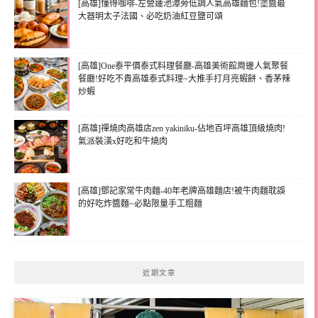
[高雄]懂得咖啡-左營蓮池潭旁低調人氣高雄麵包!塗醬最
大器明太子法國、必吃奶油紅豆鹽可頌
[高雄]One泰平價泰式料理餐廳-高雄美術館周邊人氣聚餐
餐廳!好吃不貴高雄泰式料理~大推手打月亮蝦餅、香茅辣
炒蝦
[高雄]禪燒肉高雄店zen yakiniku-佔地百坪高雄頂級燒肉!
氣派裝潢x好吃和牛燒肉
[高雄]鄧記家常牛肉麵-40年老牌高雄麵店!被牛肉麵耽誤
的好吃炸醬麵~必點限量手工粗麵
近期文章