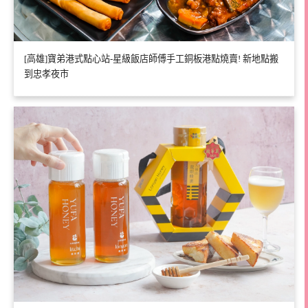
[高雄]寶弟港式點心站-星級飯店師傅手工銅板港點燒賣! 新地點搬
到忠孝夜市