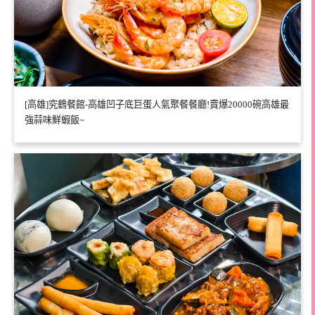
[高雄]究鶴餐館-高雄凹子底巨蛋人氣聚餐餐廳!賣爆20000碗高雄最
強蒜味鮮蝦飯~