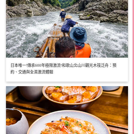
日本唯一!傳承600年極限激流!和歌山北山川觀光木筏泛舟：預
約、交通與全濕激流體驗