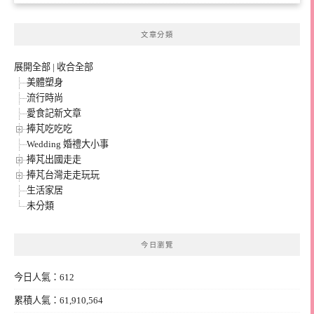
文章分類
展開全部
|
收合全部
美體塑身
流行時尚
愛食記新文章
捧芃吃吃吃
Wedding 婚禮大小事
捧芃出國走走
捧芃台灣走走玩玩
生活家居
未分類
今日瀏覽
今日人氣：612
累積人氣：61,910,564