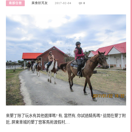
南部住宿
美食好芃友
2017-02-04
0
來墾丁除了玩水有其他選擇嗎? 有, 當然有, 你試過騎馬嗎? 這間在墾丁附
近, 屏東車城的墾丁悠客馬術渡假村,…