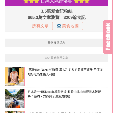
最新推播訊息
GA4即時熱門文章
[高雄]Dai Nonni 帕羅娜-義大利老闆的家鄉阿嬤味!平價道
地好吃高雄義大利麵
日本唯一!傳承600年極限激流!和歌山北山川觀光木筏泛
舟：預約、交通與全濕激流體驗