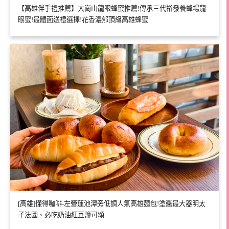
【高雄伴手禮推薦】大崗山龍眼蜂蜜推薦!傳承三代裕發養蜂場龍
眼蜜!最體面送禮選擇!花香濃郁頂級高雄蜂蜜
[高雄]懂得咖啡-左營蓮池潭旁低調人氣高雄麵包!塗醬最大器明太
子法國、必吃奶油紅豆鹽可頌