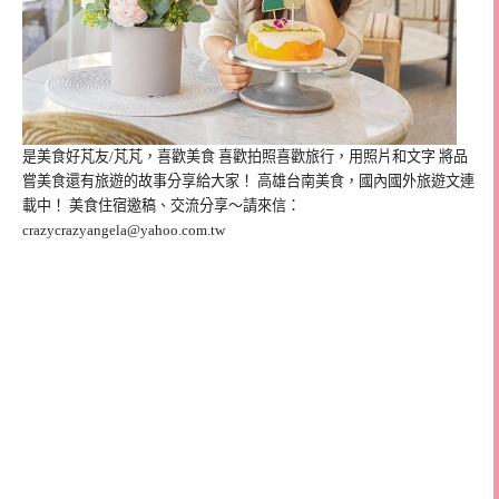
是美食好芃友/芃芃，喜歡美食 喜歡拍照喜歡旅行，用照片和文字 將品
嘗美食還有旅遊的故事分享給大家！ 高雄台南美食，國內國外旅遊文連
載中！ 美食住宿邀稿、交流分享～請來信：
crazycrazyangela@yahoo.com.tw