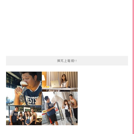
捧芃上電視!!