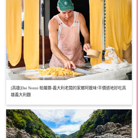
[高雄]Dai Nonni 帕羅娜-義大利老闆的家鄉阿嬤味!平價道地好吃高
雄義大利麵