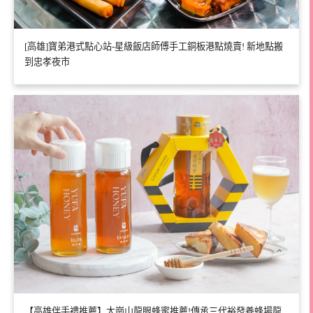
[高雄]寶弟港式點心站-星級飯店師傅手工銅板港點燒賣! 新地點搬
到忠孝夜市
【高雄伴手禮推薦】大崗山龍眼蜂蜜推薦!傳承三代裕發養蜂場龍