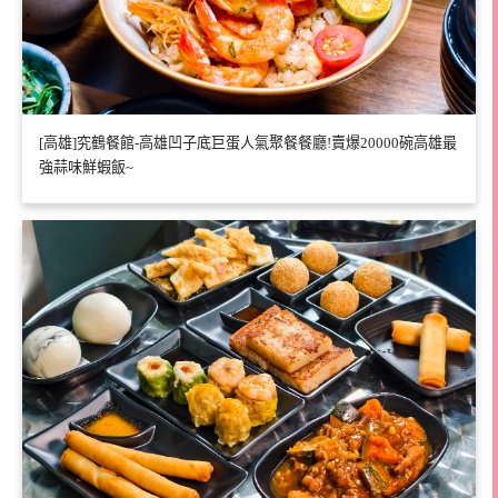
[高雄]究鶴餐館-高雄凹子底巨蛋人氣聚餐餐廳!賣爆20000碗高雄最
強蒜味鮮蝦飯~