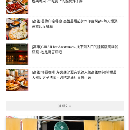
經典粵菜~一吃愛上的脆皮炸子雞
[高雄]曼納印度餐廳-高雄最爆餡起司印度烤餅~每天爆滿
高雄印度餐廳
[高雄]GIRAR bar &restaurant- 找不到入口的隱藏版高雄餐
酒館~也是厲害酒吧
[高雄]懂得咖啡-左營蓮池潭旁低調人氣高雄麵包!塗醬最
大器明太子法國、必吃奶油紅豆鹽可頌
近期文章