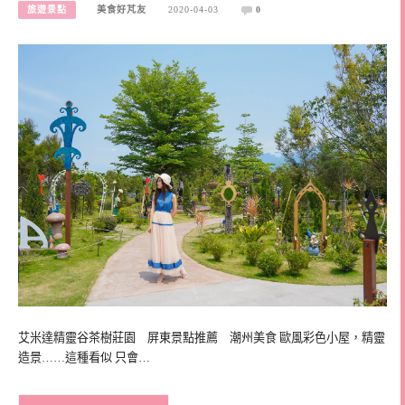
旅遊景點
美食好芃友
2020-04-03
0
艾米達精靈谷茶樹莊園 屏東景點推薦 潮州美食 歐風彩色小屋，精靈
造景……這種看似 只會…