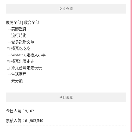
文章分類
展開全部
|
收合全部
美體塑身
流行時尚
愛食記新文章
捧芃吃吃吃
Wedding 婚禮大小事
捧芃出國走走
捧芃台灣走走玩玩
生活家居
未分類
今日瀏覽
今日人氣：9,162
累積人氣：61,903,540