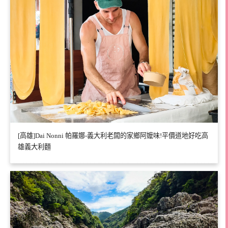
[高雄]Dai Nonni 帕羅娜-義大利老闆的家鄉阿嬤味!平價道地好吃高
雄義大利麵