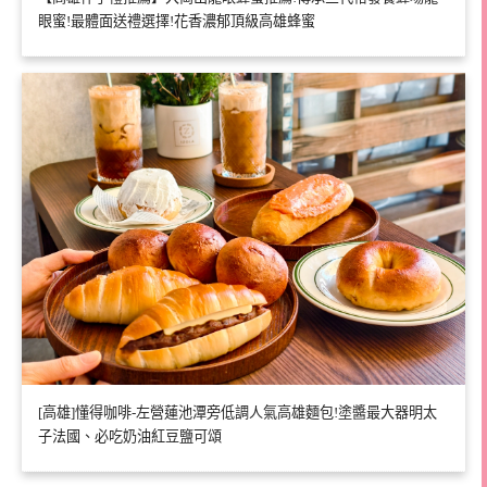
眼蜜!最體面送禮選擇!花香濃郁頂級高雄蜂蜜
[高雄]懂得咖啡-左營蓮池潭旁低調人氣高雄麵包!塗醬最大器明太
子法國、必吃奶油紅豆鹽可頌