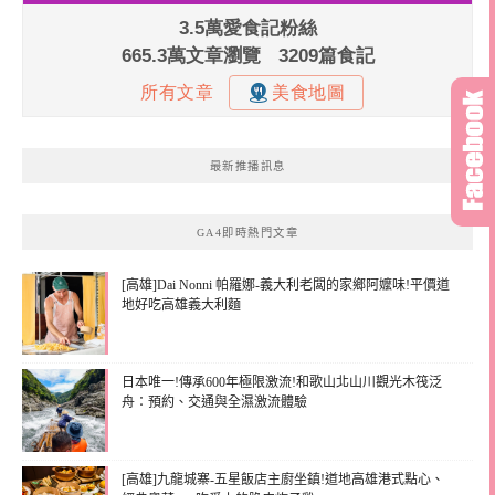
最新推播訊息
GA4即時熱門文章
[高雄]Dai Nonni 帕羅娜-義大利老闆的家鄉阿嬤味!平價道
地好吃高雄義大利麵
日本唯一!傳承600年極限激流!和歌山北山川觀光木筏泛
舟：預約、交通與全濕激流體驗
[高雄]九龍城寨-五星飯店主廚坐鎮!道地高雄港式點心、