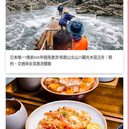
日本唯一!傳承600年極限激流!和歌山北山川觀光木筏泛舟：預
約、交通與全濕激流體驗