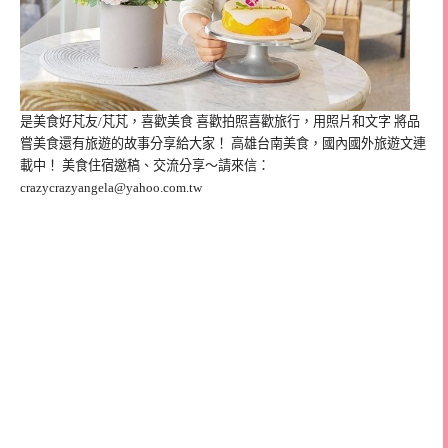
是美食好芃友/芃芃，喜歡美食 喜歡拍照喜歡旅行，用照片和文字 將品
嘗美食還有旅遊的故事分享給大家！ 高雄台南美食，國內國外旅遊文連
載中！ 美食住宿邀稿、交流分享～請來信：
crazycrazyangela@yahoo.com.tw