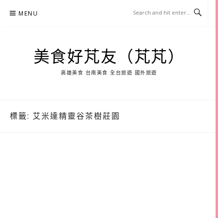
Skip
MENU
to
content
美食好芃友（芃芃）
高雄美食 台南美食 全台旅遊 國外旅遊
標籤:
艾米達精靈谷茶樹莊園