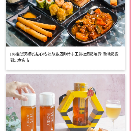
[高雄]寶弟港式點心站-星級飯店師傅手工銅板港點燒賣! 新地點搬
到忠孝夜市