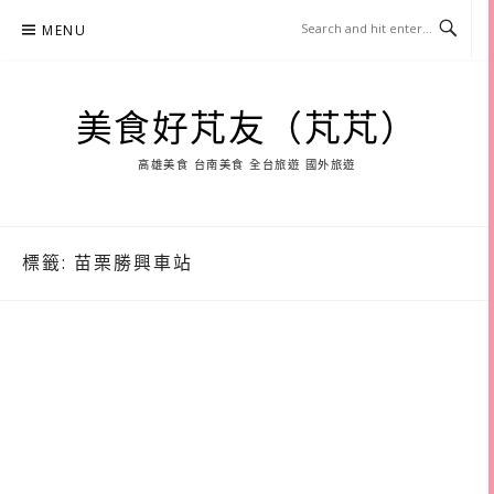
Skip
MENU
to
content
美食好芃友（芃芃）
高雄美食 台南美食 全台旅遊 國外旅遊
標籤:
苗栗勝興車站