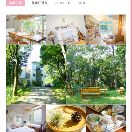
中部住宿
美食好芃友
2016-10-15
0