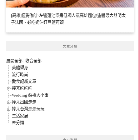
[高雄]懂得咖啡-左營蓮池潭旁低調人氣高雄麵包!塗醬最大器明太
子法國、必吃奶油紅豆鹽可頌
文章分類
展開全部
|
收合全部
美體塑身
流行時尚
愛食記新文章
捧芃吃吃吃
Wedding 婚禮大小事
捧芃出國走走
捧芃台灣走走玩玩
生活家居
未分類