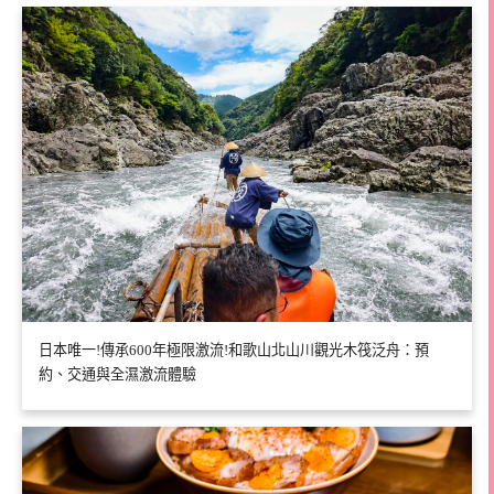
日本唯一!傳承600年極限激流!和歌山北山川觀光木筏泛舟：預
約、交通與全濕激流體驗