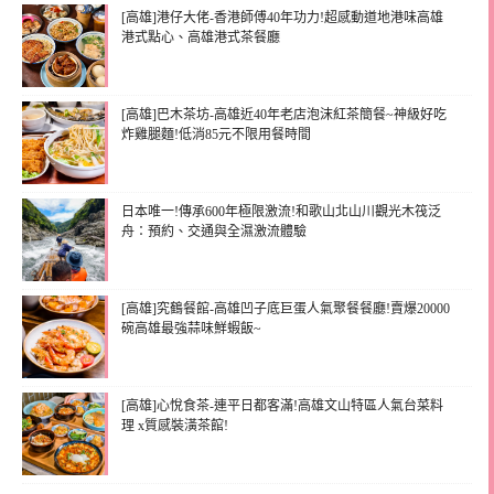
[高雄]港仔大佬-香港師傅40年功力!超感動道地港味高雄
港式點心、高雄港式茶餐廳
[高雄]巴木茶坊-高雄近40年老店泡沫紅茶簡餐~神級好吃
炸雞腿麵!低消85元不限用餐時間
日本唯一!傳承600年極限激流!和歌山北山川觀光木筏泛
舟：預約、交通與全濕激流體驗
[高雄]究鶴餐館-高雄凹子底巨蛋人氣聚餐餐廳!賣爆20000
碗高雄最強蒜味鮮蝦飯~
[高雄]心悅食茶-連平日都客滿!高雄文山特區人氣台菜料
理 x質感裝潢茶館!