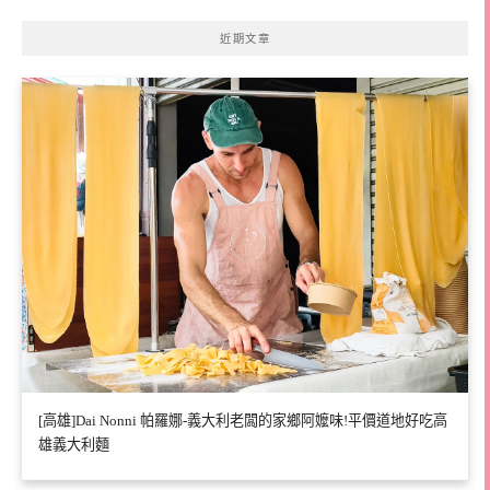
近期文章
[高雄]Dai Nonni 帕羅娜-義大利老闆的家鄉阿嬤味!平價道地好吃高
雄義大利麵