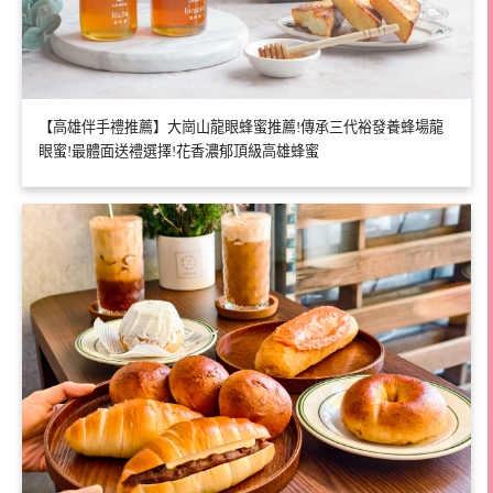
【高雄伴手禮推薦】大崗山龍眼蜂蜜推薦!傳承三代裕發養蜂場龍
眼蜜!最體面送禮選擇!花香濃郁頂級高雄蜂蜜