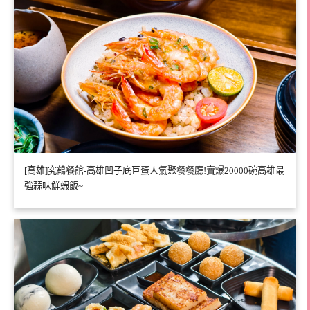
[高雄]究鶴餐館-高雄凹子底巨蛋人氣聚餐餐廳!賣爆20000碗高雄最
強蒜味鮮蝦飯~