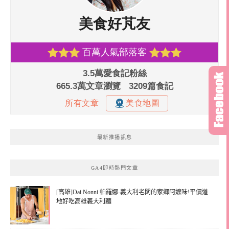
最新推播訊息
GA4即時熱門文章
[高雄]Dai Nonni 帕羅娜-義大利老闆的家鄉阿嬤味!平價道
地好吃高雄義大利麵