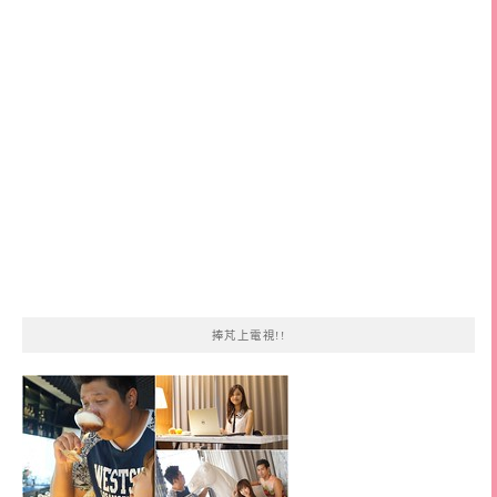
鍵
字:
捧芃上電視!!