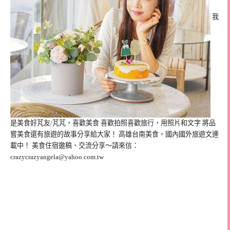
我
是美食好芃友/芃芃，喜歡美食 喜歡拍照喜歡旅行，用照片和文字 將品
嘗美食還有旅遊的故事分享給大家！ 高雄台南美食，國內國外旅遊文連
載中！ 美食住宿邀稿、交流分享～請來信：
crazycrazyangela@yahoo.com.tw