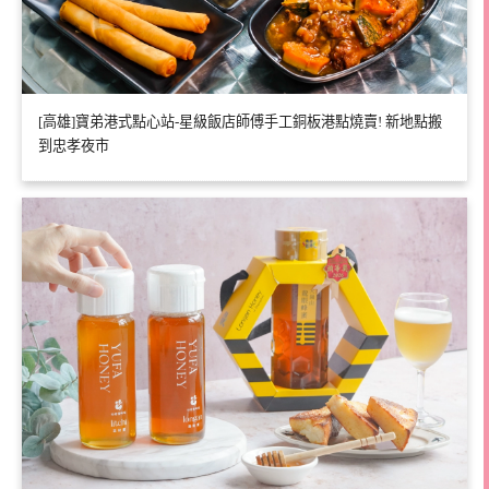
[高雄]寶弟港式點心站-星級飯店師傅手工銅板港點燒賣! 新地點搬
到忠孝夜市