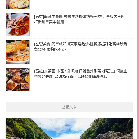
[高雄]韻藏中餐廳-神級炭烤掛爐烤鴨三吃!五星飯店主廚
打造川粵菜中餐廳
[左營美食]簡單就好川菜家常熱炒-隱藏版超好吃高雄砂鍋
魚頭!不預約吃不到~
[高雄]文茶園-市區也能吃桶仔雞熱炒泡茶~超高C/P值鳳山
聚餐好去處~蒜味桶仔雞、蒜味蛤蜊雞湯必點
近期文章