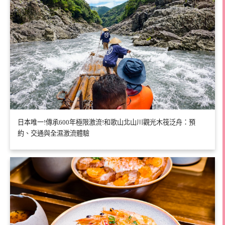
日本唯一!傳承600年極限激流!和歌山北山川觀光木筏泛舟：預
約、交通與全濕激流體驗