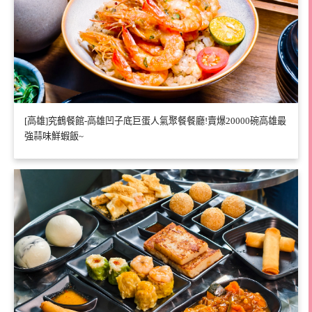
[高雄]究鶴餐館-高雄凹子底巨蛋人氣聚餐餐廳!賣爆20000碗高雄最
強蒜味鮮蝦飯~