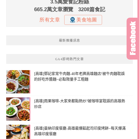
最新推播訊息
GA4即時熱門文章
[高雄]鄧記家常牛肉麵-40年老牌高雄麵店!被牛肉麵耽誤
的好吃炸醬麵~必點限量手工粗麵
[高雄]雨果咖啡-大家來都點熱炒?被咖啡宴耽誤的高雄熱
炒店
[高雄]曼納印度餐廳-高雄最爆餡起司印度烤餅~每天爆滿
高雄印度餐廳