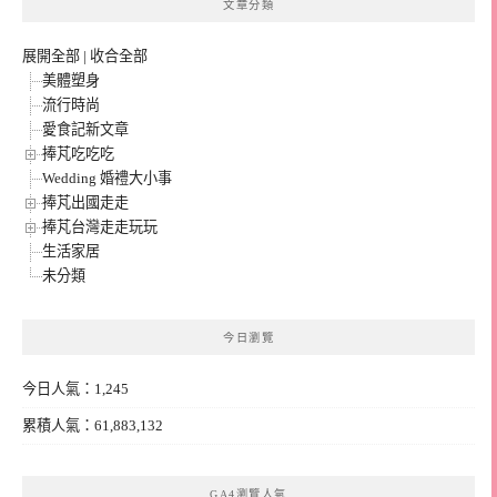
文章分類
展開全部
|
收合全部
美體塑身
流行時尚
愛食記新文章
捧芃吃吃吃
Wedding 婚禮大小事
捧芃出國走走
捧芃台灣走走玩玩
生活家居
未分類
今日瀏覽
今日人氣：1,245
累積人氣：61,883,132
GA4瀏覽人氣