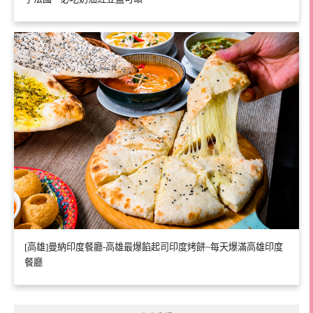
[高雄]曼納印度餐廳-高雄最爆餡起司印度烤餅~每天爆滿高雄印度
餐廳