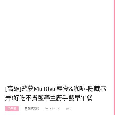
[高雄]藍慕Mu Bleu 輕食&咖啡-隱藏巷
弄!好吃不貴藍帶主廚手藝早午餐
早午餐
美食好芃友
2018-07-28
0