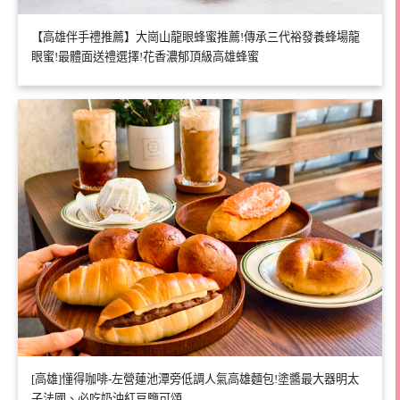
【高雄伴手禮推薦】大崗山龍眼蜂蜜推薦!傳承三代裕發養蜂場龍
眼蜜!最體面送禮選擇!花香濃郁頂級高雄蜂蜜
[高雄]懂得咖啡-左營蓮池潭旁低調人氣高雄麵包!塗醬最大器明太
子法國、必吃奶油紅豆鹽可頌