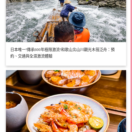
日本唯一!傳承600年極限激流!和歌山北山川觀光木筏泛舟：預
約、交通與全濕激流體驗