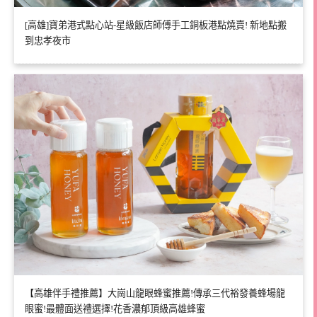
[高雄]寶弟港式點心站-星級飯店師傅手工銅板港點燒賣! 新地點搬
到忠孝夜市
【高雄伴手禮推薦】大崗山龍眼蜂蜜推薦!傳承三代裕發養蜂場龍
眼蜜!最體面送禮選擇!花香濃郁頂級高雄蜂蜜