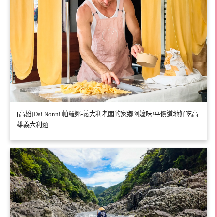
[高雄]Dai Nonni 帕羅娜-義大利老闆的家鄉阿嬤味!平價道地好吃高
雄義大利麵