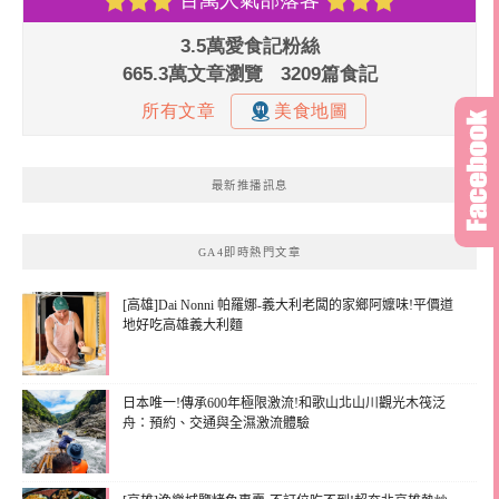
最新推播訊息
GA4即時熱門文章
[高雄]Dai Nonni 帕羅娜-義大利老闆的家鄉阿嬤味!平價道
地好吃高雄義大利麵
日本唯一!傳承600年極限激流!和歌山北山川觀光木筏泛
舟：預約、交通與全濕激流體驗