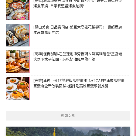
[高雄]漁樂城鹽烤魚專賣-不訂位吃不到!超夯北高雄熱炒
烤魚串燒~自家養殖鹽烤魚超讚!
[鳳山美食]日品壽司店-超巨大高雄花捲壽司!一賣超過20
年高雄壽司老店
[高雄]懂得咖啡-左營蓮池潭旁低調人氣高雄麵包!塗醬最
大器明太子法國、必吃奶油紅豆鹽可頌
[高雄]漢神巨蛋1F隱藏版咖啡廳HI-LAI CAFE!漢來咖啡廳
巨蛋店全新改裝回歸~超好吃高雄巨蛋聚餐推薦
近期文章