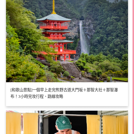
[和歌山景點]一個早上走完熊野古道大門坂＋那智大社＋那智瀑
布！3小時完攻行程、路線攻略