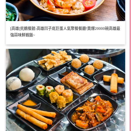
[高雄]究鶴餐館-高雄凹子底巨蛋人氣聚餐餐廳!賣爆20000碗高雄最
強蒜味鮮蝦飯~