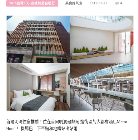
2019首爾5天4夜機加酒自助行
美食好芃友
2019-06-23
0
首爾明洞住宿推薦！位在首爾明洞最熱鬧 逛街區的大都會酒店Metro
Hotel！ 機場巴士下車點和地鐵站出站兩…