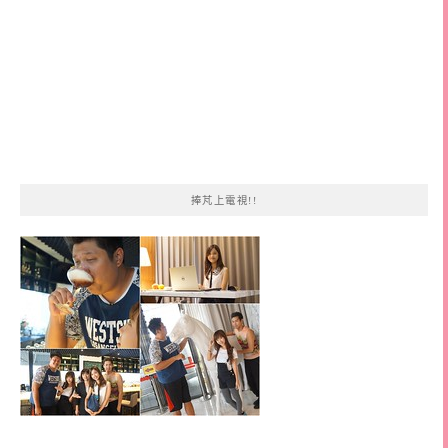
捧芃上電視!!