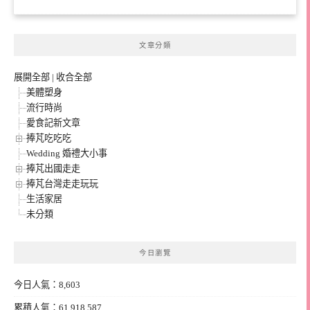
文章分類
展開全部
|
收合全部
美體塑身
流行時尚
愛食記新文章
捧芃吃吃吃
Wedding 婚禮大小事
捧芃出國走走
捧芃台灣走走玩玩
生活家居
未分類
今日瀏覽
今日人氣：8,603
累積人氣：61,918,587