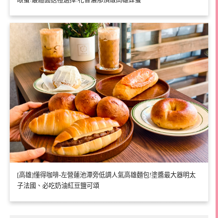
[高雄]懂得咖啡-左營蓮池潭旁低調人氣高雄麵包!塗醬最大器明太
子法國、必吃奶油紅豆鹽可頌