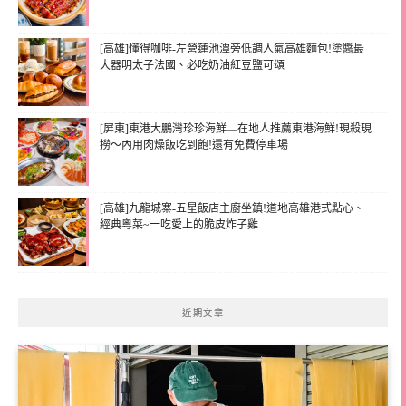
[高雄]懂得咖啡-左營蓮池潭旁低調人氣高雄麵包!塗醬最
大器明太子法國、必吃奶油紅豆鹽可頌
[屏東]東港大鵬灣珍珍海鮮—在地人推薦東港海鮮!現殺現
撈～內用肉燥飯吃到飽!還有免費停車場
[高雄]九龍城寨-五星飯店主廚坐鎮!道地高雄港式點心、
經典粵菜~一吃愛上的脆皮炸子雞
近期文章