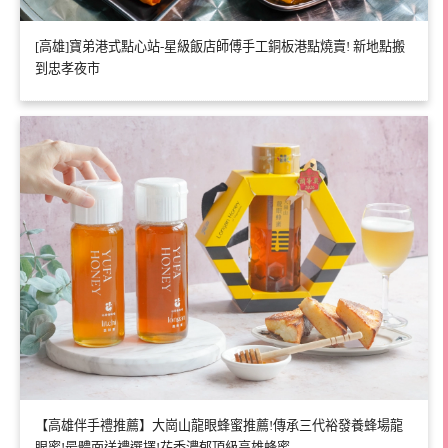
[高雄]寶弟港式點心站-星級飯店師傅手工銅板港點燒賣! 新地點搬
到忠孝夜市
【高雄伴手禮推薦】大崗山龍眼蜂蜜推薦!傳承三代裕發養蜂場龍
眼蜜!最體面送禮選擇!花香濃郁頂級高雄蜂蜜