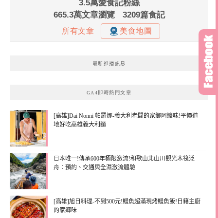
最新推播訊息
GA4即時熱門文章
[高雄]Dai Nonni 帕羅娜-義大利老闆的家鄉阿嬤味!平價道
地好吃高雄義大利麵
日本唯一!傳承600年極限激流!和歌山北山川觀光木筏泛
舟：預約、交通與全濕激流體驗
[高雄]旭日料理-不到500元!鰻魚超滿現烤鰻魚飯!日籍主廚
的家鄉味