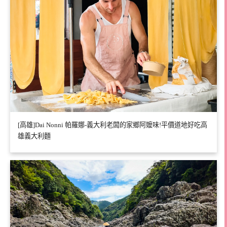
[高雄]Dai Nonni 帕羅娜-義大利老闆的家鄉阿嬤味!平價道地好吃高
雄義大利麵