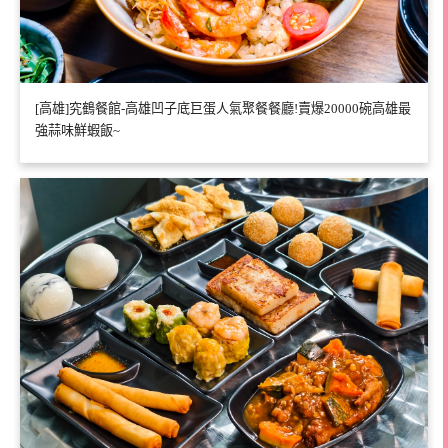
[高雄]究鶴餐館-高雄凹子底巨蛋人氣聚餐餐廳!賣爆20000碗高雄最
強蒜味鮮蝦飯~