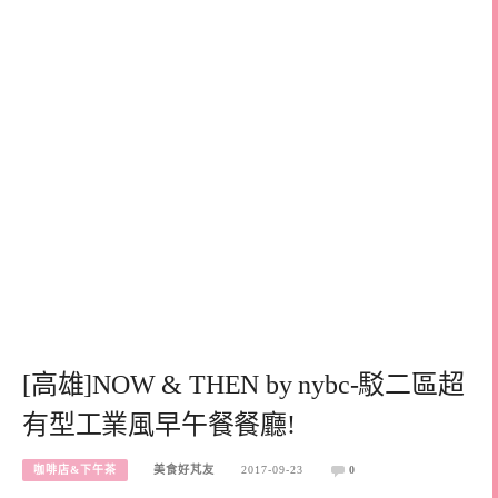
[高雄]NOW & THEN by nybc-駁二區超
有型工業風早午餐餐廳!
咖啡店&下午茶
美食好芃友
2017-09-23
0