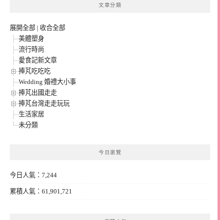
文章分類
展開全部
|
收合全部
美體塑身
流行時尚
愛食記新文章
捧芃吃吃吃
Wedding 婚禮大小事
捧芃出國走走
捧芃台灣走走玩玩
生活家居
未分類
今日瀏覽
今日人氣：7,244
累積人氣：61,901,721