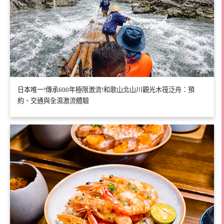
日本唯一!傳承600年極限激流!和歌山北山川觀光木筏泛舟：預
約、交通與全濕激流體驗