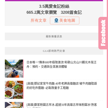
最新推播訊息
GA4即時熱門文章
日本唯一!傳承600年極限激流!和歌山北山川觀光木筏泛
舟：預約、交通與全濕激流體驗
[高雄]鄧記家常牛肉麵-40年老牌高雄麵店!被牛肉麵耽誤
的好吃炸醬麵~必點限量手工粗麵
[高雄]鄭家粉圓古早冰-超過50年高雄古早味粉圓冰!熟客