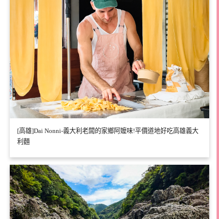
[高雄]Dai Nonni-義大利老闆的家鄉阿嬤味!平價道地好吃高雄義大
利麵