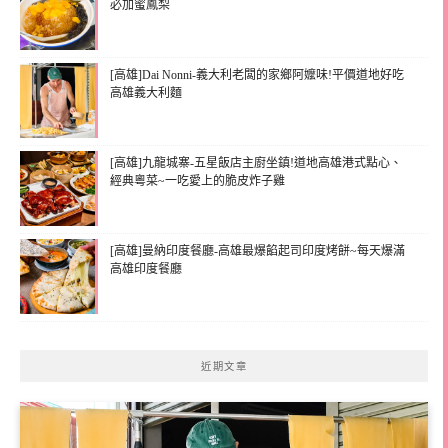
必加蜜鳳梨
[高雄]Dai Nonni-義大利老闆的家鄉阿嬤味!平價道地好吃
高雄義大利麵
[高雄]九龍城寨-五星飯店主廚坐鎮!道地高雄港式點心、
經典粵菜~一吃愛上的脆皮炸子雞
[高雄]曼納印度餐廳-高雄最爆餡起司印度烤餅~每天爆滿
高雄印度餐廳
近期文章