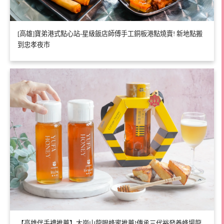
[高雄]寶弟港式點心站-星級飯店師傅手工銅板港點燒賣! 新地點搬
到忠孝夜市
【高雄伴手禮推薦】大崗山龍眼蜂蜜推薦!傳承三代裕發養蜂場龍