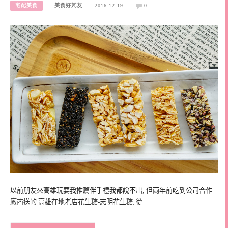
宅配美食
美食好芃友
2016-12-19
0
以前朋友來高雄玩要我推薦伴手禮我都說不出; 但兩年前吃到公司合作
廠商送的 高雄在地老店花生糖-志明花生糖, 從…