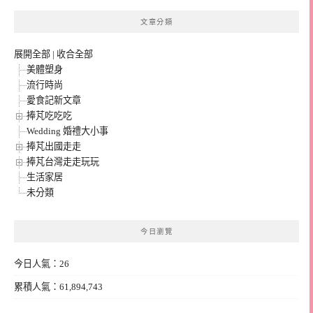
文章分類
展開全部
|
收合全部
美體塑身
流行時尚
愛食記新文章
捧芃吃吃吃
Wedding 婚禮大小事
捧芃出國走走
捧芃台灣走走玩玩
生活家居
未分類
今日瀏覽
今日人氣：26
累積人氣：61,894,743