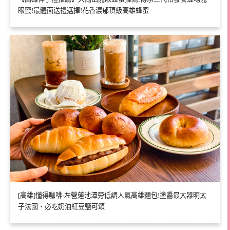
眼蜜!最體面送禮選擇!花香濃郁頂級高雄蜂蜜
[高雄]懂得咖啡-左營蓮池潭旁低調人氣高雄麵包!塗醬最大器明太
子法國、必吃奶油紅豆鹽可頌