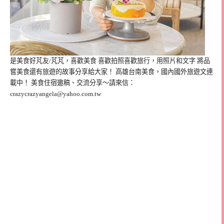
是美食好芃友/芃芃，喜歡美食 喜歡拍照喜歡旅行，用照片和文字 將品
嘗美食還有旅遊的故事分享給大家！ 高雄台南美食，國內國外旅遊文連
載中！ 美食住宿邀稿、交流分享～請來信：
crazycrazyangela@yahoo.com.tw