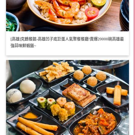
[高雄]究鶴餐館-高雄凹子底巨蛋人氣聚餐餐廳!賣爆20000碗高雄最
強蒜味鮮蝦飯~