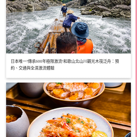
日本唯一!傳承600年極限激流!和歌山北山川觀光木筏泛舟：預
約、交通與全濕激流體驗