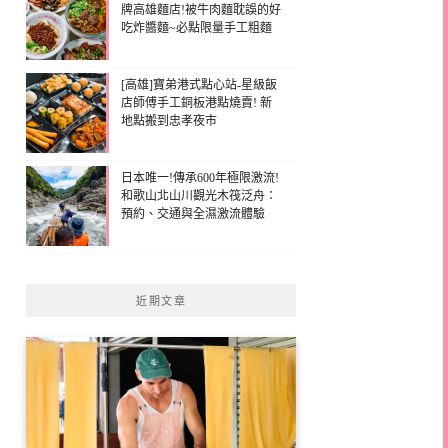
牌高雄麵店!被牛肉麵耽誤的好
吃炸醬麵~必點限量手工粗麵
[高雄]寶弟港式點心站-星級飯
店師傅手工銅板港點燒賣! 新
地點搬到忠孝夜市
日本唯一!傳承600年極限激流!
和歌山北山川觀光木筏泛舟：
預約、交通與全濕激流體驗
近期文章