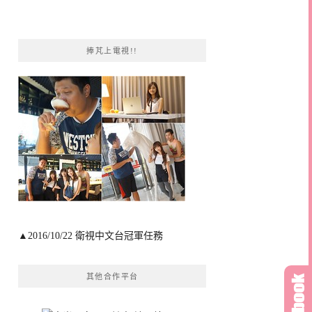
捧芃上電視!!
▲2016/10/22 衛視中文台冠軍任務
其他合作平台