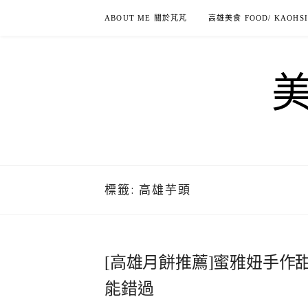
Skip
ABOUT ME 關於芃芃
高雄美食 FOOD/ KAOHS
to
content
標籤:
高雄芋頭
[高雄月餅推薦]蜜雅妞️手作
能錯過