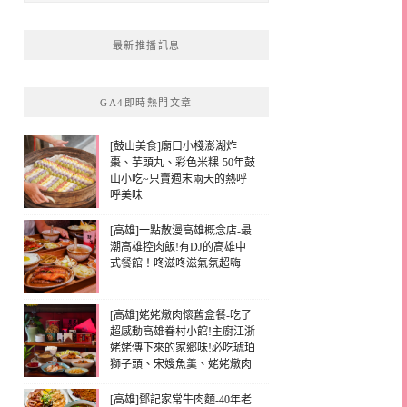
最新推播訊息
GA4即時熱門文章
[鼓山美食]廟口小棧澎湖炸
棗、芋頭丸、彩色米粿-50年鼓
山小吃~只賣週末兩天的熱呼
呼美味
[高雄]一點散漫高雄概念店-最
潮高雄控肉飯!有DJ的高雄中
式餐館！咚滋咚滋氣氛超嗨
[高雄]姥姥燉肉懷舊盒餐-吃了
超感動高雄眷村小館!主廚江浙
姥姥傳下來的家鄉味!必吃琥珀
獅子頭、宋嫂魚羹、姥姥燉肉
[高雄]鄧記家常牛肉麵-40年老