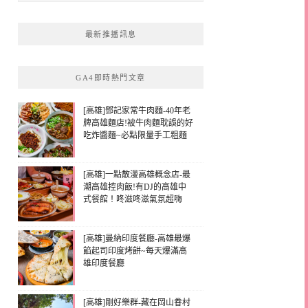
最新推播訊息
GA4即時熱門文章
[高雄]鄧記家常牛肉麵-40年老
牌高雄麵店!被牛肉麵耽誤的好
吃炸醬麵~必點限量手工粗麵
[高雄]一點散漫高雄概念店-最
潮高雄控肉飯!有DJ的高雄中
式餐館！咚滋咚滋氣氛超嗨
[高雄]曼納印度餐廳-高雄最爆
餡起司印度烤餅~每天爆滿高
雄印度餐廳
[高雄]剛好樂群-藏在岡山眷村