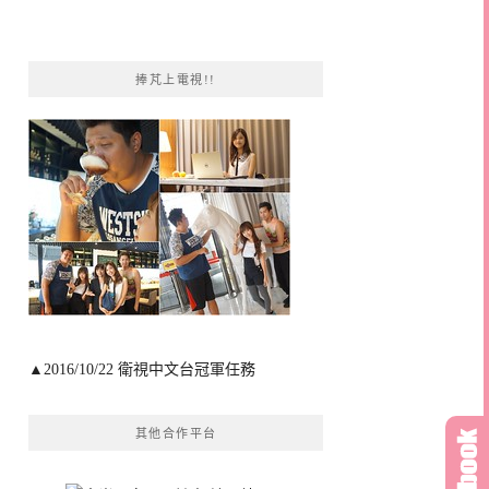
捧芃上電視!!
▲2016/10/22 衛視中文台冠軍任務
其他合作平台