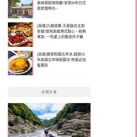
美味餐館咖啡廳!享受80年日式
宿舍慢時光~
[高雄]九龍城寨-五星飯店主廚
坐鎮!道地高雄港式點心、經典
粵菜~一吃愛上的脆皮炸子雞
[高雄]鄭家粉圓古早冰-超過50
年高雄古早味粉圓冰!熟客必加
蜜鳳梨
近期文章