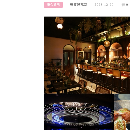
美食好芃友
2023-12-29
0
複合酒吧