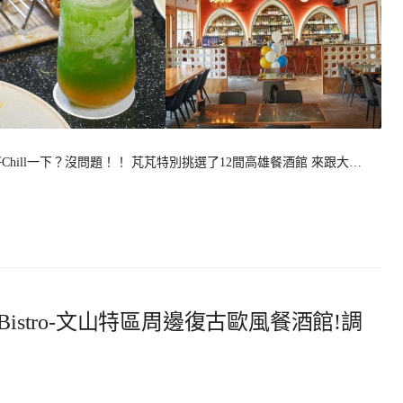
hill一下？沒問題！！ 芃芃特別挑選了12間高雄餐酒館 來跟大…
釀 Bistro-文山特區周邊復古歐風餐酒館!調