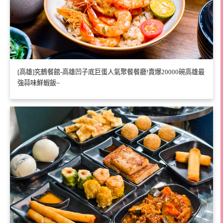
[高雄]究鶴餐館-高雄凹子底巨蛋人氣聚餐餐廳!賣爆20000碗高雄最
強蒜味鮮蝦飯~