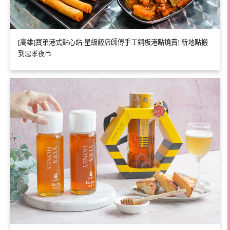
[高雄]寶弟港式點心站-星級飯店師傅手工銅板港點燒賣! 新地點搬
到忠孝夜市