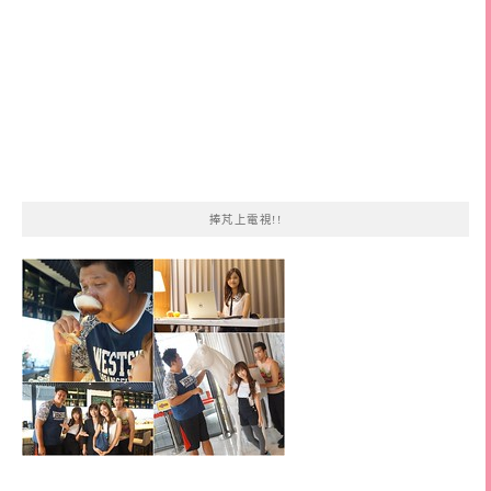
捧芃上電視!!