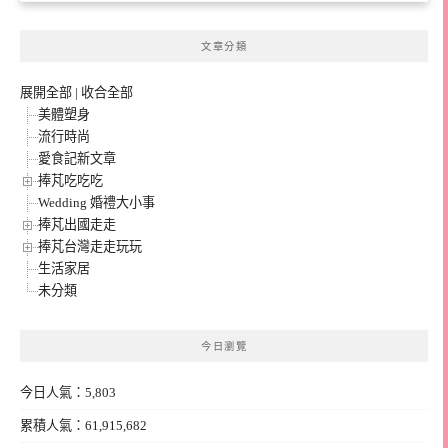
文章分類
展開全部
|
收合全部
美體塑身
流行時尚
愛食記新文章
捧芃吃吃吃
Wedding 婚禮大小事
捧芃出國走走
捧芃台灣走走玩玩
生活家居
未分類
今日瀏覽
今日人氣：5,803
累積人氣：61,915,682