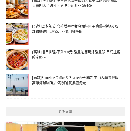
[高雄]懂得咖啡-左營蓮池潭旁低調人氣高雄麵包!塗醬最
大器明太子法國、必吃奶油紅豆鹽可頌
[高雄]巴木茶坊-高雄近40年老店泡沫紅茶簡餐~神級好吃
炸雞腿麵!低消85元不限用餐時間
[高雄]旭日料理-不到500元!鰻魚超滿現烤鰻魚飯!日籍主廚
的家鄉味
[高雄]Shoreline Coffee & Roaste西子灣店-中山大學隱藏版
高雄海景咖啡店!喝咖啡賞療癒海景
近期文章