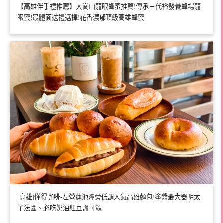
【高雄伴手禮推薦】大崗山龍眼蜂蜜推薦!傳承三代裕發養蜂場龍
眼蜜!最體面送禮選擇!花香濃郁頂級高雄蜂蜜
[高雄]懂得咖啡-左營蓮池潭旁低調人氣高雄麵包!塗醬最大器明太
子法國、必吃奶油紅豆鹽可頌