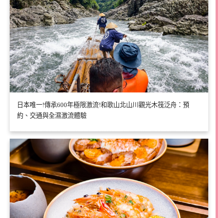
日本唯一!傳承600年極限激流!和歌山北山川觀光木筏泛舟：預
約、交通與全濕激流體驗