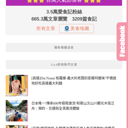
最新推播訊息
GA4即時熱門文章
[高雄]Dai Nonni 帕羅娜-義大利老闆的家鄉阿嬤味!平價道
地好吃高雄義大利麵
日本唯一!傳承600年極限激流!和歌山北山川觀光木筏泛
舟：預約、交通與全濕激流體驗