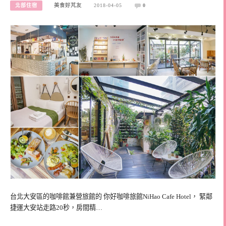
北部住宿
美食好芃友
2018-04-05
0
台北大安區的咖啡館兼營旅館的 你好咖啡旅館NiHao Cafe Hotel， 緊鄰
捷運大安站走路20秒，房間精…