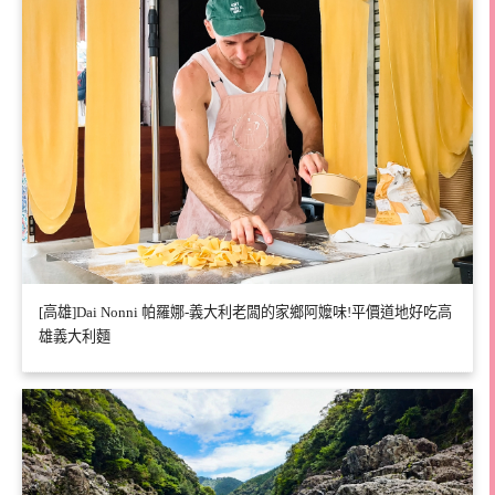
[高雄]Dai Nonni 帕羅娜-義大利老闆的家鄉阿嬤味!平價道地好吃高
雄義大利麵