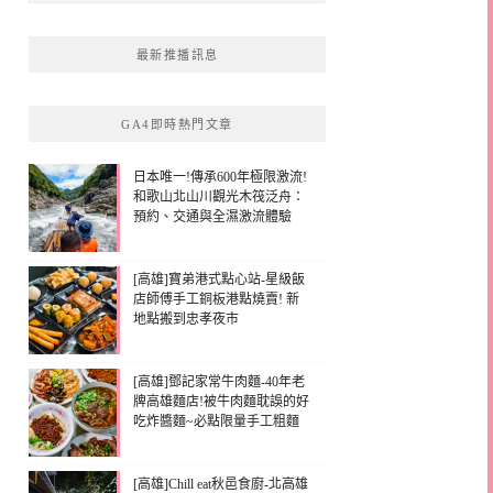
最新推播訊息
GA4即時熱門文章
日本唯一!傳承600年極限激流!
和歌山北山川觀光木筏泛舟：
預約、交通與全濕激流體驗
[高雄]寶弟港式點心站-星級飯
店師傅手工銅板港點燒賣! 新
地點搬到忠孝夜市
[高雄]鄧記家常牛肉麵-40年老
牌高雄麵店!被牛肉麵耽誤的好
吃炸醬麵~必點限量手工粗麵
[高雄]Chill eat秋邑食廚-北高雄