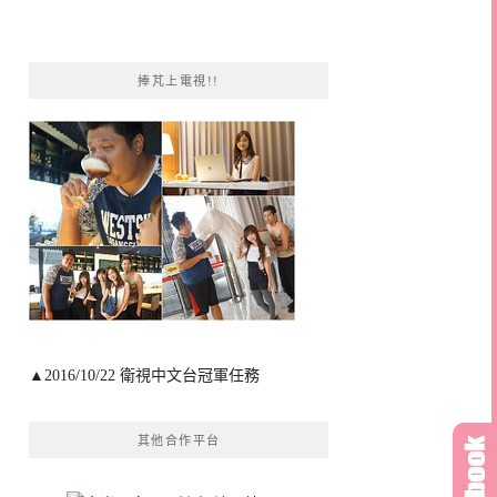
捧芃上電視!!
▲2016/10/22 衛視中文台冠軍任務
其他合作平台