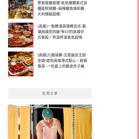
聚餐餐廳首選!氣氛爆棚美式貨
櫃庭院餐廳~麻辣鱸魚燒和義
大利燉飯超推!
[高雄]一點散漫高雄概念店-最
潮高雄控肉飯!有DJ的高雄中
式餐館！咚滋咚滋氣氛超嗨
[高雄]九龍城寨-五星飯店主廚
坐鎮!道地高雄港式點心、經典
粵菜~一吃愛上的脆皮炸子雞
近期文章