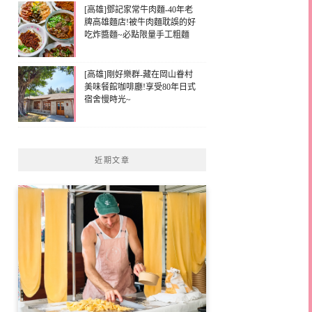
[高雄]鄧記家常牛肉麵-40年老
牌高雄麵店!被牛肉麵耽誤的好
吃炸醬麵~必點限量手工粗麵
[高雄]剛好樂群-藏在岡山眷村
美味餐館咖啡廳!享受80年日式
宿舍慢時光~
近期文章