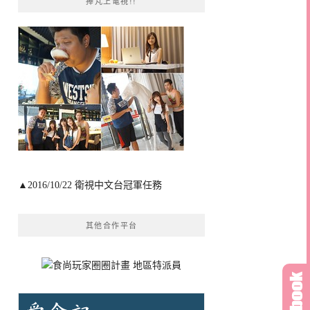
捧芃上電視!!
▲2016/10/22 衛視中文台冠軍任務
其他合作平台