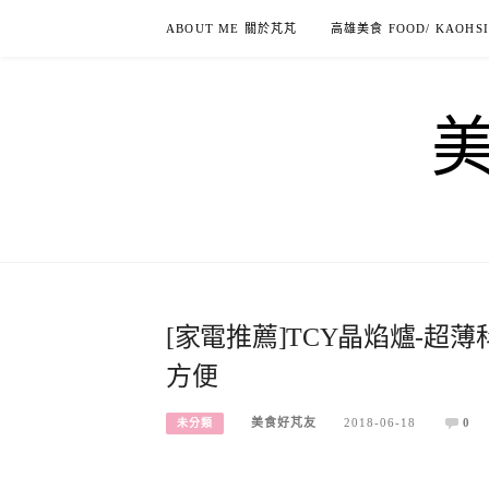
Skip
ABOUT ME 關於芃芃
高雄美食 FOOD/ KAOHS
to
content
[家電推薦]TCY晶焰爐-超
方便
美食好芃友
2018-06-18
0
未分類