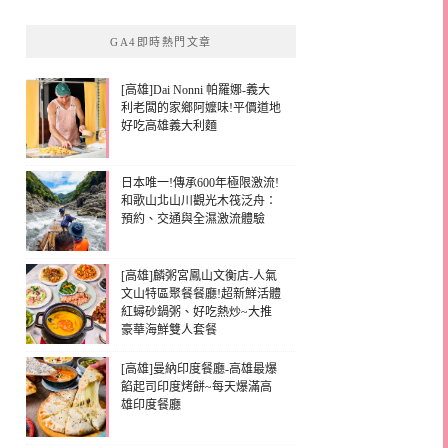
GA4即時熱門文章
[高雄]Dai Nonni 帕羅娜-義大
利老闆的家鄉阿嬤味!平價道地
好吃高雄義大利麵
日本唯一!傳承600年極限激流!
和歌山北山川觀光木筏泛舟：
預約、交通與全濕激流體驗
[高雄]麟粥宮鳳山文衡店-人氣
文山特區聚餐餐廳!超新鮮活體
紅蟳砂鍋粥、好吃熱炒~大推
豪華海鮮雙人套餐
[高雄]曼納印度餐廳-高雄最爆
餡起司印度烤餅~每天爆滿高
雄印度餐廳