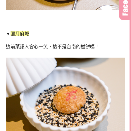
▼
彌月府城
這前菜讓人會心一笑，這不是台南的椪餅嗎！