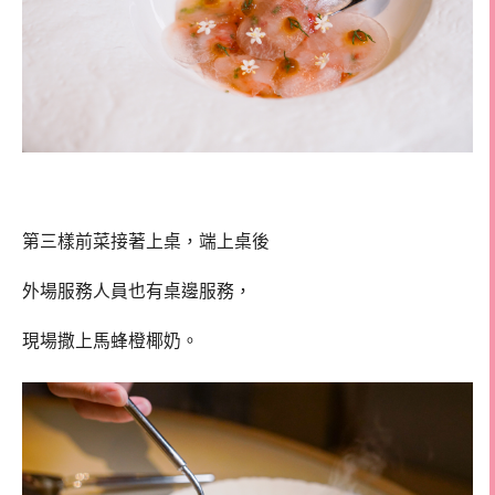
第三樣前菜接著上桌，端上桌後
外場服務人員也有桌邊服務，
現場撒上馬蜂橙椰奶。