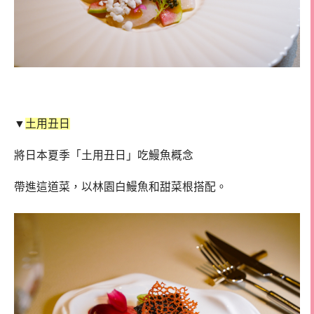
▼
土用丑日
將日本夏季「土用丑日」吃鰻魚概念
帶進這道菜，以林園白鰻魚和甜菜根搭配。