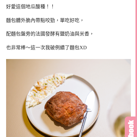
好愛這個地瓜酸種！！
麵包體外脆內帶點咬勁，單吃好吃，
配麵包盤旁的法國發酵有鹽奶油與米香，
也非常棒～這一次我破例續了麵包XD