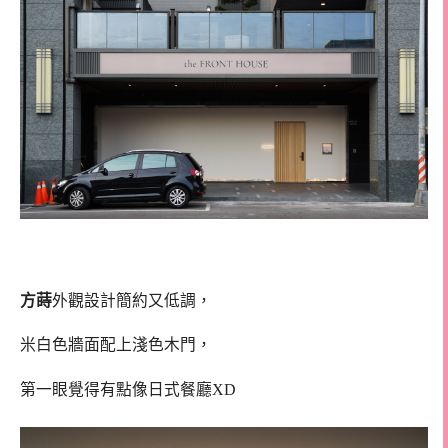
方蒔
外觀設計簡約又低調，
米白色牆面配上淺色木門，
第一眼覺得有點像日式餐廳XD