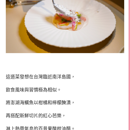
這道菜發想在台灣臨近南洋島國，
飲食風味與習慣極為相似。
將澎湖海鱱魚以柑橘和檸檬醃漬，
再搭配新鮮切片的紅心芭樂，
淋上熱帶氣息的百昔果酸柑油醋。