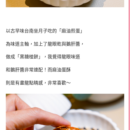
以古早味台南坐月子吃的「麻油煎蛋」
為味道主軸，加上了龍眼乾與鵝肝醬，
做成「黑糖椪餅」，我覺得龍眼味道
和鵝肝醬非常速配！而麻油蛋酥
則是有畫龍點睛感，非常喜歡～