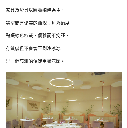
家具及燈具以圓弧線條為主，
讓空間有優美的曲線；角落適度
點綴綠色植栽，優雅而不拘謹、
有質感但不會奢華到冷冰冰，
是一個高雅的溫暖用餐氛圍。