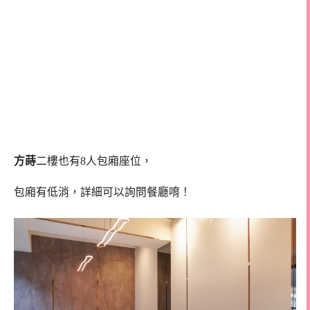
方蒔
二樓也有8人包廂座位，
包廂有低消，詳細可以詢問餐廳唷！