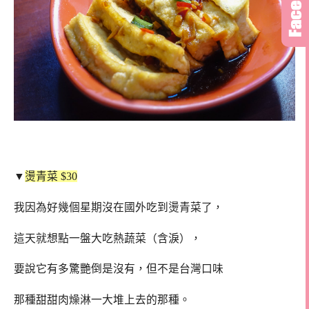
▼
燙青菜 $30
我因為好幾個星期沒在國外吃到燙青菜了，
這天就想點一盤大吃熱蔬菜（含淚），
要說它有多驚艷倒是沒有，但不是台灣口味
那種甜甜肉燥淋一大堆上去的那種。