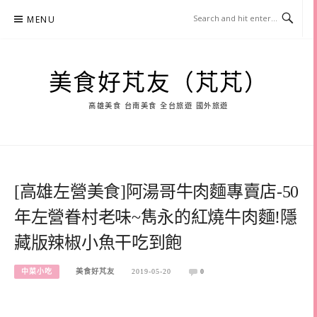
Skip
MENU
to
content
美食好芃友（芃芃）
高雄美食 台南美食 全台旅遊 國外旅遊
[高雄左營美食]阿湯哥牛肉麵專賣店-50
年左營眷村老味~雋永的紅燒牛肉麵!隱
藏版辣椒小魚干吃到飽
中菜小吃
美食好芃友
2019-05-20
0