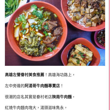
高雄左營眷村美食推薦
！高雄海功路上，
左中旁邊的
阿湯哥牛肉麵專賣店
！
很潮的店名其實是眷村老店
陝南牛肉麵
，
紅燒牛肉麵肉塊大，湯頭滋味雋永，