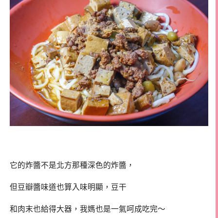
它的炸醬不是北方那種深色的炸醬，
但豆瓣醬味道也算入味明顯，豆干
和肉末也給得大器，我媽也是一氣呵成吃完～