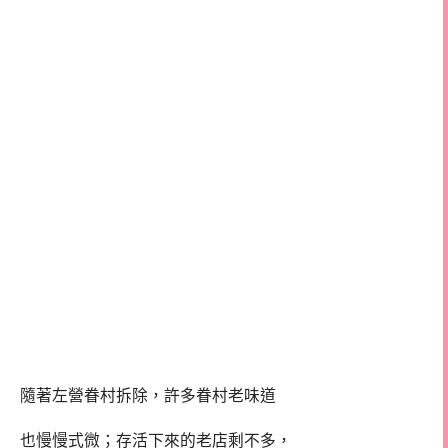
隨著左營眷村拆除，許多眷村老味道
也慢慢式微；存活下來的老店剩不多，