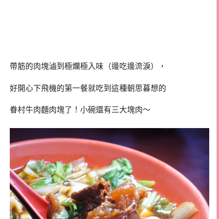
帶筋的肉塊滷到極爛極入味（邊吃邊流淚），
好開心下飛機的第一餐就吃到這種朝思暮想的
眷村牛肉麵肉塊了！小碗還有三大塊肉～