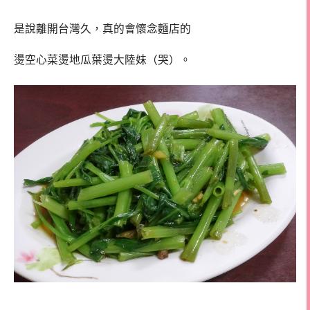
是說離開台灣久，真的會懷念麵店的
燙空心菜燙地瓜葉燙大陸妹（哭）。