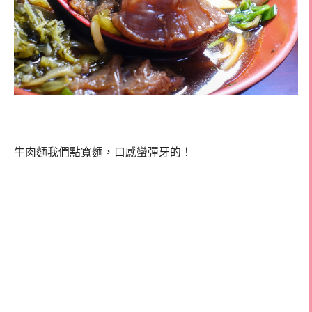
牛肉麵我們點寬麵，口感蠻彈牙的！