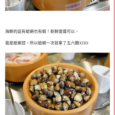
海鮮的話有蛤蜊也有蝦！新鮮度還可以，
我是蛤蜊控，所以蛤蜊一次就拿了五六顆XDD