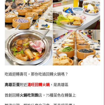
吃過迴轉壽司，那你吃過回轉火鍋嗎？
高雄巨蛋
附近
湯旺回轉火鍋
，是高雄區
首創回轉
火鍋吃到飽
店，75種菜色在轉盤上