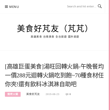
Skip
MENU
to
content
美食好芃友（芃芃）
高雄美食 台南美食 全台旅遊 國外旅遊
[高雄巨蛋美食]湯旺回轉火鍋-午晚餐均
一價288元迴轉火鍋吃到飽~70種食材任
你夾!還有飲料冰淇淋自助吧
燒烤火鍋
美食好芃友
2019-08-23
0