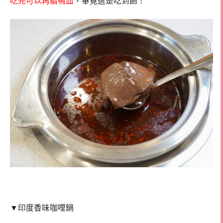
吃完可以再續鴨血
，畢竟這是吃到飽！
▼印度香味咖哩鍋