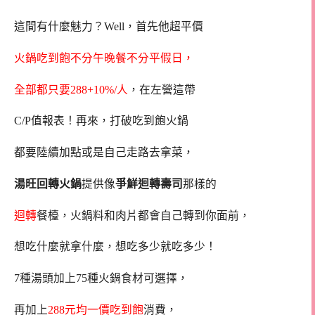
這間有什麼魅力？Well，首先他超平價
火鍋吃到飽不分午晚餐不分平假日，
全部都只要288+10%/人
，在左營這帶
C/P值報表！再來，打破吃到飽火鍋
都要陸續加點或是自己走路去拿菜，
湯旺回轉火鍋
提供像
爭鮮迴轉壽司
那樣的
迴轉
餐檯，火鍋料和肉片都會自己轉到你面前，
想吃什麼就拿什麼，想吃多少就吃多少！
7種湯頭加上75種火鍋食材可選擇，
再加上
288元均一價吃到飽
消費，