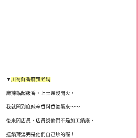
▼
川蜀鮮香麻辣老鍋
麻辣鍋超級香，上桌還沒開火，
我就聞到麻辣辛香料香氣襲來～～
後來問店員，店員說他們不是加工鍋底，
這鍋辣湯完是他們自己炒的喔！