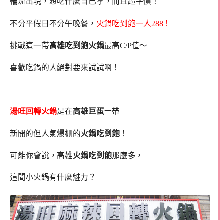
輪流出現，想吃什麼自己拿，而且超平價！
不分平假日不分午晚餐，
火鍋吃到飽
一人288！
挑戰這一帶
高雄吃到飽火鍋
最高C/P值～
喜歡吃鍋的人絕對要來試試啊！
湯旺回轉火鍋
是在
高雄巨蛋
一帶
新開的但人氣爆棚的
火鍋吃到飽
！
可能你會說，高雄
火鍋吃到飽
那麼多，
這間小火鍋有什麼魅力？