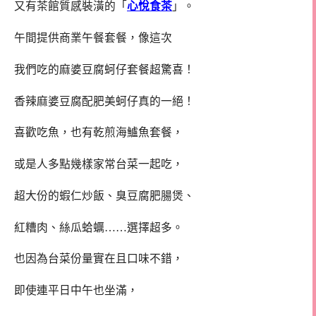
又有茶館質感裝潢的「
心悅食茶
」。
午間提供商業午餐套餐，像這次
我們吃的麻婆豆腐蚵仔套餐超驚喜！
香辣麻婆豆腐配肥美蚵仔真的一絕！
喜歡吃魚，也有乾煎海鱸魚套餐，
或是人多點幾樣家常台菜一起吃，
超大份的蝦仁炒飯、臭豆腐肥腸煲、
紅糟肉、絲瓜蛤蠣……選擇超多。
也因為台菜份量實在且口味不錯，
即使連平日中午也坐滿，