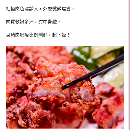
紅糟肉色澤誘人，外層微微焦香，
肉質軟嫩多汁，甜中帶鹹，
且豬肉肥瘦比例剛好，超下飯！