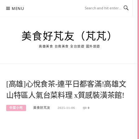
Skip
MENU
to
content
美食好芃友（芃芃）
高雄美食 台南美食 全台旅遊 國外旅遊
[高雄]心悅食茶-連平日都客滿!高雄文
山特區人氣台菜料理 x質感裝潢茶館!
中菜小吃
美食好芃友
2025-11-06
0