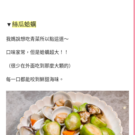
▼
絲瓜蛤蠣
我媽說想吃青菜所以點這道～
口味家常，但是蛤蠣超大！！
（很少在外面吃到那麼大顆的）
每一口都能咬到鮮甜海味。