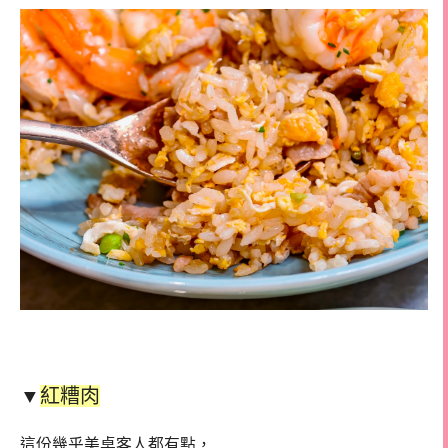
▼
紅糟肉
這份幾乎美桌客人都有點，