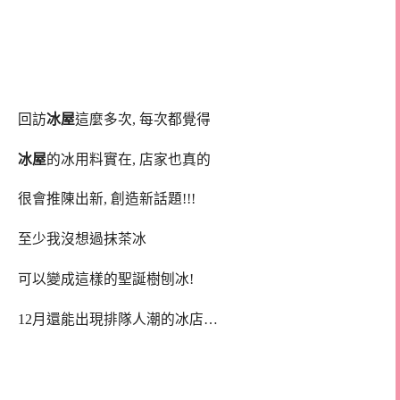
回訪
冰屋
這麼多次, 每次都覺得
冰屋
的冰用料實在, 店家也真的
很會推陳出新, 創造新話題!!!
至少我沒想過抹茶冰
可以變成這樣的聖誕樹刨冰!
12月還能出現排隊人潮的冰店…