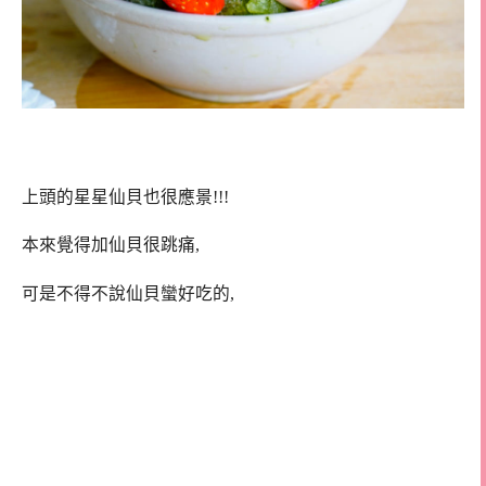
上頭的星星仙貝也很應景!!!
本來覺得加仙貝很跳痛,
可是不得不說仙貝蠻好吃的,