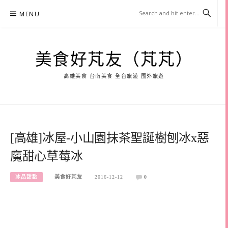
Skip
MENU
to
content
美食好芃友（芃芃）
高雄美食 台南美食 全台旅遊 國外旅遊
[高雄]冰屋-小山園抹茶聖誕樹刨冰x惡
魔甜心草莓冰
冰品甜點
美食好芃友
2016-12-12
0