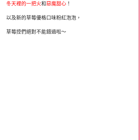
冬天裡的一把火
和
惡魔甜心
！
以及新的草莓優格口味粉紅泡泡，
草莓控們絕對不能錯過啦～