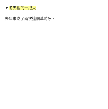
▼
冬天裡的一把火
去年來吃了兩次這個草莓冰，