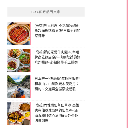
GA4即時熱門文章
[高雄]旭日料理-不到500元!鰻
魚超滿現烤鰻魚飯!日籍主廚的
家鄉味
[高雄]鄧記家常牛肉麵-40年老
牌高雄麵店!被牛肉麵耽誤的好
吃炸醬麵~必點限量手工粗麵
日本唯一!傳承600年極限激流!
和歌山北山川觀光木筏泛舟：
預約、交通與全濕激流體驗
[高雄]內惟嫩仙草仙草冰-高雄
也有仙草冰磚刨的仙草冰~滿
滿五種料透心涼!!每天外帶外
送排到爆