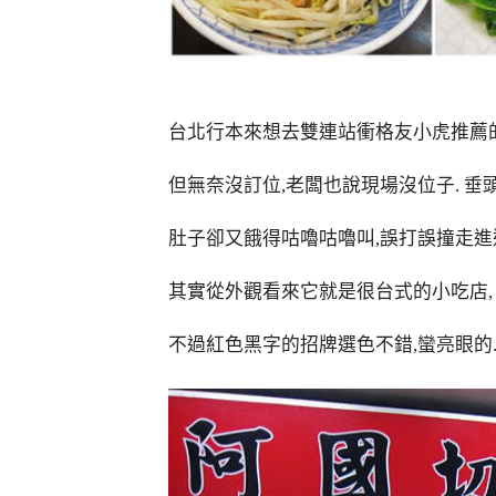
台北行本來想去雙連站衝格友小虎推薦
但無奈沒訂位,老闆也說現場沒位子. 垂
肚子卻又餓得咕嚕咕嚕叫,誤打誤撞走進
其實從外觀看來它就是很台式的小吃店,
不過紅色黑字的招牌選色不錯,蠻亮眼的