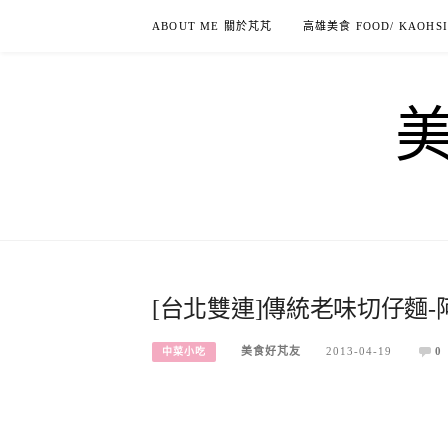
Skip
ABOUT ME 關於芃芃
高雄美食 FOOD/ KAOHS
to
content
[台北雙連]傳統老味切仔麵
美食好芃友
2013-04-19
0
中菜小吃