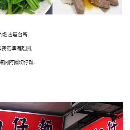
的名古屋台所,
頭喪氣準備離開,
這間阿國切仔麵.
.