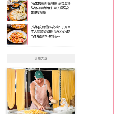
[高雄]曼納印度餐廳-高雄最爆
餡起司印度烤餅~每天爆滿高
雄印度餐廳
[高雄]究鶴餐館-高雄凹子底巨
蛋人氣聚餐餐廳!賣爆20000碗
高雄最強蒜味鮮蝦飯~
近期文章