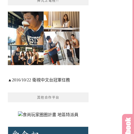
捧芃上電視!!
▲2016/10/22 衛視中文台冠軍任務
其他合作平台